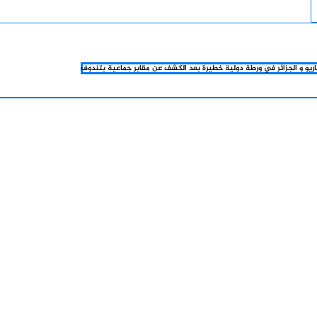
اريو و الجزائر في ورطة دولية خطيرة بعد الكشف عن مقابر جماعية بتندوف