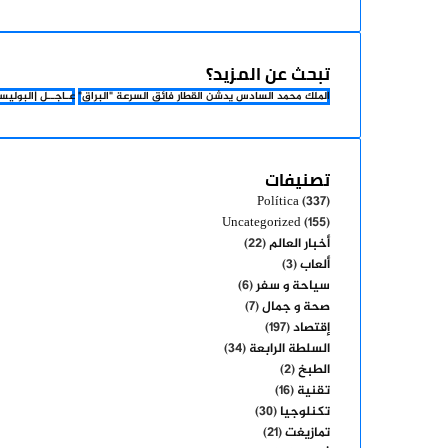
تبحث عن المزيد؟
الملك محمد السادس يدشن القطار فائق السرعة "البراق"
عـاجــل |البوليس
تصنيفات
Política
(337)
Uncategorized
(155)
أخبار العالم
(22)
ألعاب
(3)
سياحة و سفر
(6)
صحة و جمال
(7)
إقتصاد
(197)
السلطة الرابعة
(34)
الطبخ
(2)
تقنية
(16)
تكنلوجيا
(30)
تمازيغت
(21)