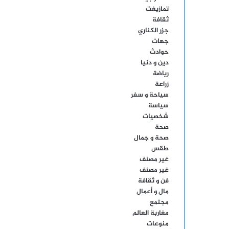
تمازيغت
ثقافة
جزر الكناري
جهات
حوادث
دين و دنيا
رياضة
زراعة
سياحة و سفر
سياسة
شخصيات
صحة
صحة و جمال
طقس
غير مصنف
غير مصنف
فن و ثقافة
مال و أعمال
مجتمع
مغاربة العالم
منوعات