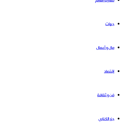
مغاربة العالم
جهات
مال و أعمال
إقتصاد
فن و ثقافة
جزر الكناري