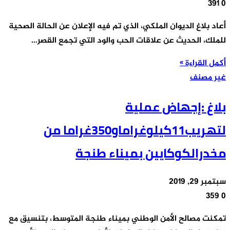
391
0
أعاد بلاغ الديوان الملكي، الذي تم فيه الإعلان عن الحالة الصحية
للملك، الحديث عن علاقات الحب والود التي تجمع القصر…
أكمل القراءة »
غير مصنف
بلاغ :إجهاض عملية
لتهريب11كيلوغراماو350غراما من
مخدرالكوكايين بميناء طنجة
سبتمبر 29, 2019
359
0
تمكنت مصالح الأمن الوطني بميناء طنجة المتوسط، بتنسيق مع