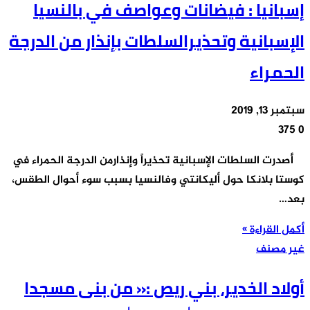
إسبانيا : فيضانات وعواصف في بالنسيا
الإسبانية وتحذيرالسلطات بإنذار من الدرجة
الحمراء
سبتمبر 13, 2019
375
0
أصدرت السلطات الإسبانية تحذيراً وإنذارمن الدرجة الحمراء في
كوستا بلانكا حول أليكانتي وفالنسيا بسبب سوء أحوال الطقس،
بعد…
أكمل القراءة »
غير مصنف
أولاد الخدير، بني ريص :« من بنى مسجدا