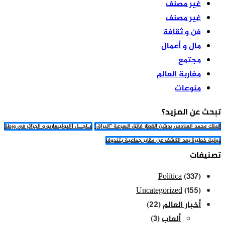
غير مصنف
غير مصنف
فن و ثقافة
مال و أعمال
مجتمع
مغاربة العالم
منوعات
تبحث عن المزيد؟
الملك محمد السادس يدشن القطار فائق السرعة "البراق"
عـاجــل |البوليساريو و الجزائر في ورطة
دولية خطيرة بعد الكشف عن مقابر جماعية بتندوف
تصنيفات
Política
(337)
Uncategorized
(155)
أخبار العالم
(22)
ألعاب
(3)