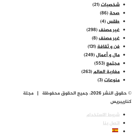
شخصيات
(21)
صحة
(86)
طقس
(4)
غير مصنف
(298)
غير مصنف
(8)
فن و ثقافة
(131)
مال و أعمال
(249)
مجتمع
(553)
مغاربة العالم
(263)
منوعات
(3)
© حقوق النشر 2026، جميع الحقوق محفوظة | مجلة
كناريبريس
شروط الاستخدام
اتصل بنا