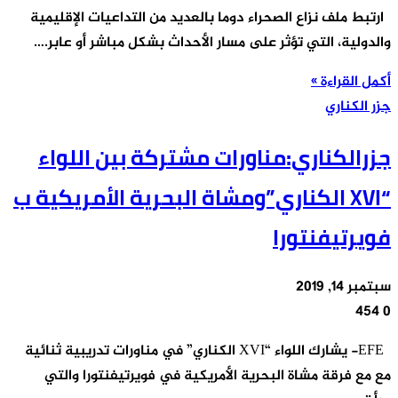
ارتبط ملف نزاع الصحراء دوما بالعديد من التداعيات الإقليمية
والدولية، التي تؤثر على مسار الأحداث بشكل مباشر أو عابر.…
أكمل القراءة »
جزر الكناري
جزرالكناري:مناورات مشتركة بين اللواء
“XVI الكناري”ومشاة البحرية الأمريكية ب
فويرتيفنتورا
سبتمبر 14, 2019
454
0
EFE- يشارك اللواء “XVI الكناري” في مناورات تدريبية ثنائية
مع مع فرقة مشاة البحرية الأمريكية في فويرتيفنتورا والتي