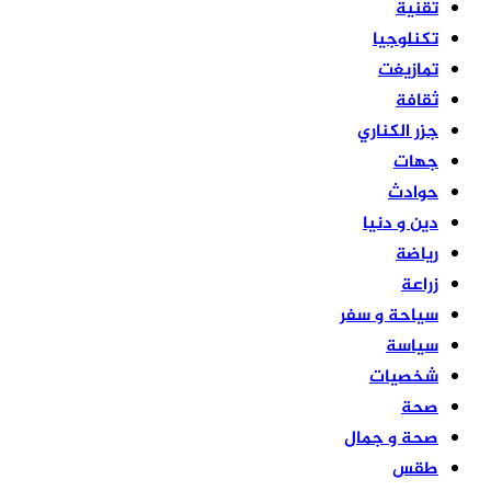
تقنية
تكنلوجيا
تمازيغت
ثقافة
جزر الكناري
جهات
حوادث
دين و دنيا
رياضة
زراعة
سياحة و سفر
سياسة
شخصيات
صحة
صحة و جمال
طقس