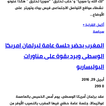
“لك الله يا سوريا” و”حلب تحترق” “سوريا تحترق ” هكذا عنونو
نشطاء مواقع التواصل الاجتماعى فيس بوك وتويتر على
الأوضاع…
أكمل القراءة »
سياسة
المغرب يحضر جلسة عامة لبرلمان امريكا
الوسطى ويرد بقوة على مناورات
البوليساريو
أبريل 29, 2016
299
0
عقد برلمان أمريكا الوسطى، يوم أمس الخميس بالعاصمة
غواتيمالا، جلسة عامة حظي فيها المغرب بالنصيب الأوفر من