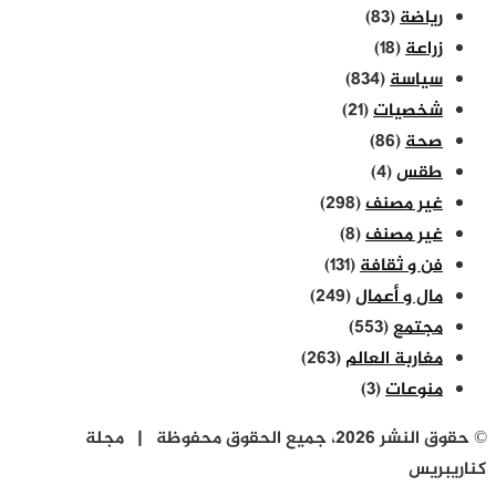
رياضة
(83)
زراعة
(18)
سياسة
(834)
شخصيات
(21)
صحة
(86)
طقس
(4)
غير مصنف
(298)
غير مصنف
(8)
فن و ثقافة
(131)
مال و أعمال
(249)
مجتمع
(553)
مغاربة العالم
(263)
منوعات
(3)
© حقوق النشر 2026، جميع الحقوق محفوظة | مجلة
كناريبريس