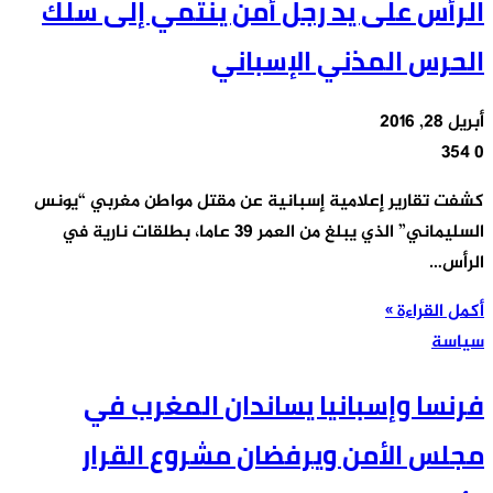
الرأس على يد رجل أمن ينتمي إلى سلك
الحرس المذني الإسباني
أبريل 28, 2016
354
0
كشفت تقارير إعلامية إسبانية عن مقتل مواطن مغربي “يونس
السليماني” الذي يبلغ من العمر 39 عاما، بطلقات نارية في
الرأس…
أكمل القراءة »
سياسة
فرنسا وإسبانيا يساندان المغرب في
مجلس الأمن ويرفضان مشروع القرار