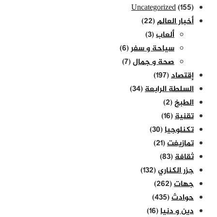
Uncategorized
(155)
أخبار العالم
(22)
ألعاب
(3)
سياحة و سفر
(6)
صحة و جمال
(7)
إقتصاد
(197)
السلطة الرابعة
(34)
الطبخ
(2)
تقنية
(16)
تكنلوجيا
(30)
تمازيغت
(21)
ثقافة
(83)
جزر الكناري
(132)
جهات
(262)
حوادث
(435)
دين و دنيا
(16)