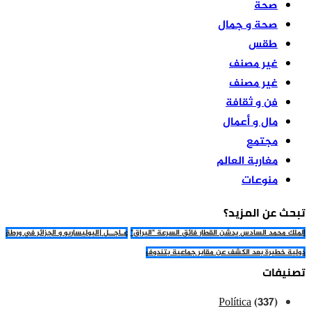
صحة
صحة و جمال
طقس
غير مصنف
غير مصنف
فن و ثقافة
مال و أعمال
مجتمع
مغاربة العالم
منوعات
تبحث عن المزيد؟
الملك محمد السادس يدشن القطار فائق السرعة "البراق"
عـاجــل |البوليساريو و الجزائر في ورطة
دولية خطيرة بعد الكشف عن مقابر جماعية بتندوف
تصنيفات
Política
(337)