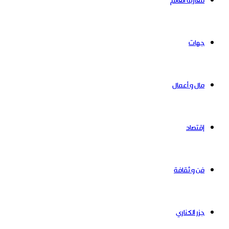
مغاربة العالم
جهات
مال و أعمال
إقتصاد
فن و ثقافة
جزر الكناري