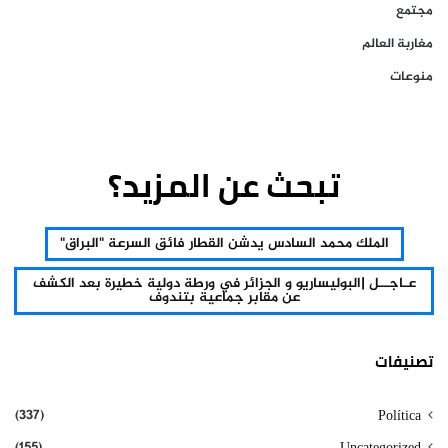
مجتمع
مغاربة العالم
منوعات
تبحث عن المزيد؟
الملك محمد السادس يدشن القطار فائق السرعة "البراق"
عـاجــل |البوليساريو و الجزائر في ورطة دولية خطيرة بعد الكشف
عن مقابر جماعية بتندوف
تصنيفات
(337)
Política
(155)