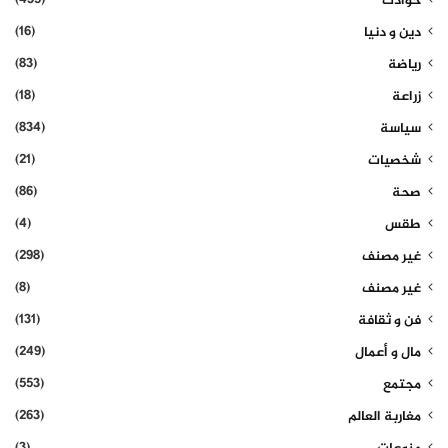
حوادث
(16)
دين و دنيا
(83)
رياضة
(18)
زراعة
(834)
سياسة
(21)
شخصيات
(86)
صحة
(4)
طقس
(298)
غير مصنف
(8)
غير مصنف
(131)
فن و ثقافة
(249)
مال و أعمال
(553)
مجتمع
(263)
مغاربة العالم
(3)