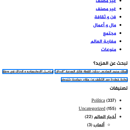
غير مصنف
غير مصنف
فن و ثقافة
مال و أعمال
مجتمع
مغاربة العالم
منوعات
تبحث عن المزيد؟
الملك محمد السادس يدشن القطار فائق السرعة "البراق"
عـاجــل |البوليساريو و الجزائر في ورطة
دولية خطيرة بعد الكشف عن مقابر جماعية بتندوف
تصنيفات
Política
(337)
Uncategorized
(155)
أخبار العالم
(22)
ألعاب
(3)