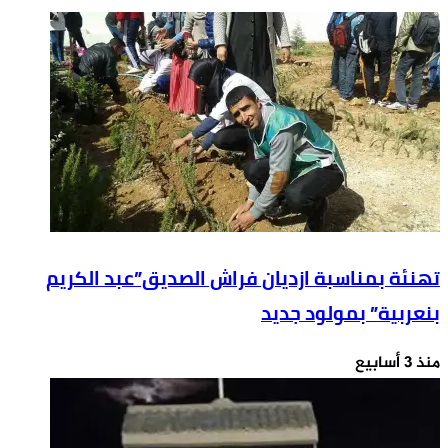
شبح
المحاكمة
تهنئة بمناسبة ازديان فراش الصديق”عبد الكريم
بنعربية” بمولود جديد
منذ 3 أسابيع