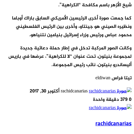
شيخ الأزهر باسم مكافحة “الكراهية”.
كما جمعت صورة أخرى الرئيسين الأمريكي السابق باراك أوباما
ونظيره الصيني هو جينتاو، وأخرى بين الرئيس الفلسطيني
محمود عباس ورئيس وزراء إسرائيل بنيامين نتنياهو.
وكانت الصور المركبة تدخل في إطار حملة دعائية جديدة
لمجموعة بنيتون، تحت عنوان “لا للكراهية”، عرضها في باريس
أليساندرو بنيتون، نائب رئيس المجموعة.
تيتا فراس eldiwan
أرسل
rachidcanarias
أكتوبر 30, 2017
بريدا
0
379
دقيقة واحدة
إلكترونيا
rachidcanarias