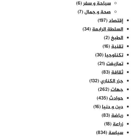
سياحة و سفر
(6)
صحة و جمال
(7)
إقتصاد
(197)
السلطة الرابعة
(34)
الطبخ
(2)
تقنية
(16)
تكنلوجيا
(30)
تمازيغت
(21)
ثقافة
(83)
جزر الكناري
(132)
جهات
(262)
حوادث
(435)
دين و دنيا
(16)
رياضة
(83)
زراعة
(18)
سياسة
(834)