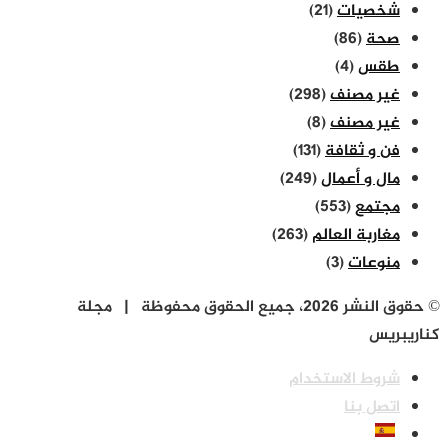
شخصيات
(21)
صحة
(86)
طقس
(4)
غير مصنف
(298)
غير مصنف
(8)
فن و ثقافة
(131)
مال و أعمال
(249)
مجتمع
(553)
مغاربة العالم
(263)
منوعات
(3)
© حقوق النشر 2026، جميع الحقوق محفوظة | مجلة
كناريبريس
شروط الاستخدام
اتصل بنا