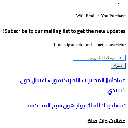
موقع
الويب
With Product You Purchase
Subscribe to our mailing list to get the new updates!
Lorem ipsum dolor sit amet, consectetur.
أدخل
بريدك
الإلكتروني
مفاجأة||
مفاجأة|| المخابرات الأمريكية وراء اغتيال جون
المخابرات
كينيدي
الأمريكية
وراء
“مساخيط”
“مساخيط” الملك يواجهون شبح المحاكمة
اغتيال
الملك
جون
مقالات ذات صلة
يواجهون
كينيدي