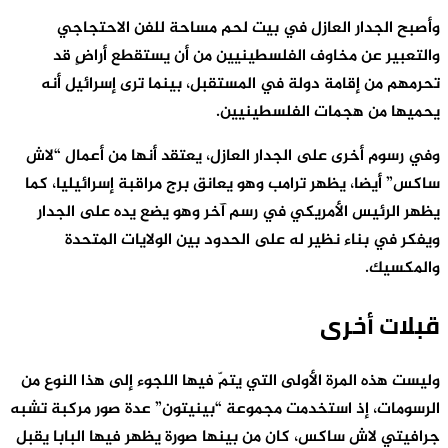
وأصبح الجدار العازل في بيت لحم مساحة للفن الاحتجاجي
والتعبير عن مخاوف الفلسطينيين من أن يستقطع أراضٍ قد
تحرمهم من إقامة دولة في المستقبل، بينما ترى إسرائيل أنه
يحميها من هجمات الفلسطينيين.
وفي رسوم أخرى على الجدار العازل، يعتقد أنها من أعمال “لاش
ساكس” أيضا، يظهر ترامب وهو يعانق برج مراقبة إسرائيليا، كما
يظهر الرئيس الأمريكي في رسم آخر وهو يضع يده على الجدار
ويفكر في بناء نظير له على الحدود بين الولايات المتحدة
والمكسيك.
قبلات أخرى
وليست هذه المرة الأولى التي يتمّ فيها اللجوء إلى هذا النوع من
الرسومات، إذ استخدمت مجموعة “بينيتون” عدة صور مركبة تشبه
جرافيتي لاش ساكس، كان من بينها صورة يظهر فيها البابا يقبل