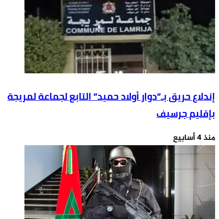
إندلاع حريق بـ”دوار أولاد حميد” التابع لجماعة لمريجة
بإقليم جرسيف
منذ 4 أسابيع