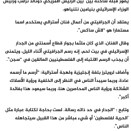
يصور قبلة ساخنة بين بين الرئيس الأمريكي دونالد ترامب ورئيس
الوزراء الإسرائيلي بنيامين نتنياهو.
يعتقد أن الجرافيتي من أعمال فنان أسترالي يستخدم اسما
مستعارا هو “لاش ساكس”.
وقال الفنان، الذي كان ملثما بجوار قطاع أسمنتي من الجدار
الإسرائيلي في بيت لحم، إنه رسم الجرافيتي أثناء الليل، ويتمنى
أن يجذب الرسم الانتباه إلى الفلسطينيين العالقين في “سجن”.
وأضاف لرويترز بلغة إنجليزية ولهجة أسترالية: “أرسم ما أرسمه
عادة، وربما سيبدأ الناس في النظر إلى الخلفية ورؤية الأسلاك
الشائكة ورؤية الناس المحاصرين هنا، وربما سيعود هذا بفائدة
أكبر”.
وتابع : “الجدار في حد ذاته رسالة. لست بحاجة لكتابة عبارة مثل
’الحرية لفلسطين’ أو شيء مباشر من هذا القبيل سيتجاهله
الناس”.