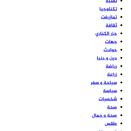
تقنية
تكنلوجيا
تمازيغت
ثقافة
جزر الكناري
جهات
حوادث
دين و دنيا
رياضة
زراعة
سياحة و سفر
سياسة
شخصيات
صحة
صحة و جمال
طقس