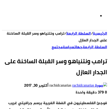
الوضع
الرئيسية
/
السلطة الرابعة
/
ترامب ونتنياهو وسر القبلة الساخنة
المظلم
على الجدار العازل
السلطة الرابعة
جهات
سياسة
مجتمع
ترامب ونتنياهو وسر القبلة الساخنة على
الجدار العازل
أرسل
rachidcanarias
أكتوبر 30, 2017
بريدا
0
379
دقيقة واحدة
إلكترونيا
فوجئ الفلسطينيون في الضفة الغربية برسم جرافيتي غريب