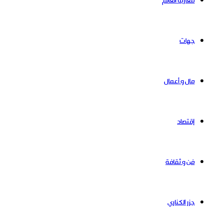
مغاربة العالم
جهات
مال و أعمال
إقتصاد
فن و ثقافة
جزر الكناري