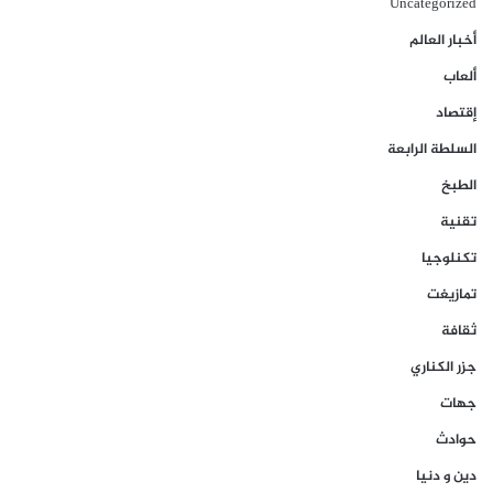
Uncategorized
أخبار العالم
ألعاب
إقتصاد
السلطة الرابعة
الطبخ
تقنية
تكنلوجيا
تمازيغت
ثقافة
جزر الكناري
جهات
حوادث
دين و دنيا