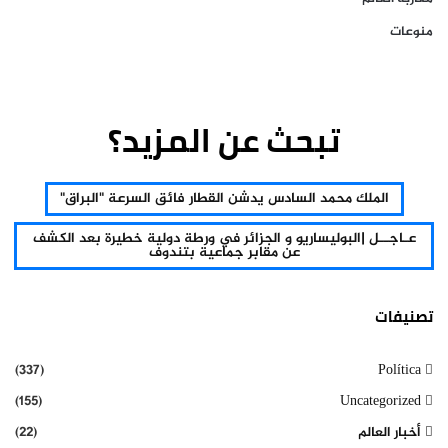
منوعات
تبحث عن المزيد؟
الملك محمد السادس يدشن القطار فائق السرعة "البراق"
عـاجــل |البوليساريو و الجزائر في ورطة دولية خطيرة بعد الكشف
عن مقابر جماعية بتندوف
تصنيفات
(337)
Política
(155)
Uncategorized
أخبار العالم
(22)