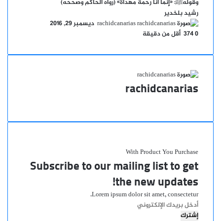
وقولهﷺ: «إِنَّمَا أَنَا رَحْمَةٌ مُهْدَاةٌ» (رواه الحاكم وصححه)
رشيد بلخدير
أرسل
rachidcanarias
ديسمبر 29, 2016
بريدا
0
374
أقل من دقيقة
إلكترونيا
rachidcanarias
موقع
الويب
With Product You Purchase
Subscribe to our mailing list to get
the new updates!
Lorem ipsum dolor sit amet, consectetur.
أدخل
بريدك