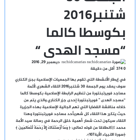
شتنبر2016
بكوسطا كالما
“مسجد الهدى “
أرسل
rachidcanarias
ديسمبر 29, 2016
بريدا
0
374
أقل من دقيقة
إلكترونيا
في إيطار الأنشطة التي تقوم بها الجمعيات الإسلامية بجزر الكناري
سوف يعقد يوم الجمعة 30 شتنبر2016 اللقاء الشهري لأئمة
مساجد فويرتبنتورة من تنظيم الرابطة الإسلامية بكوسطا كالما
“مسجد الهدى ” فويرتبنتورة إحدى جزر الكناري والذي يتم من
خلاله مناقشة القضايا التي تهم الجالية الإسلامية بهذه الجزيرة
حيث يتكرر هذا اللقاء كل شهربأحد مساجد فويرتبنتورة وهذا
اللقاء سيكون تحت شعار :أهمية خلق الرحمة في رسالة سيد الأمة
محمد ﷺانطلاقا من قوله تعالى: ﴿ وَمَا أَرْسَلْنَاكَ إِلَّا رَحْمَةً لِّلْعَالَمِينَ ﴾
﴿سورة الانبياء الأية107﴾.