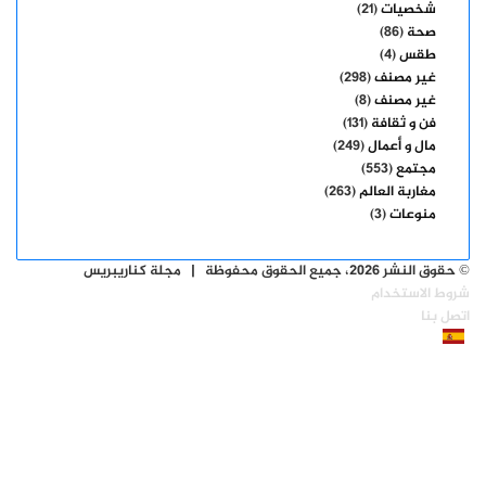
شخصيات
(21)
صحة
(86)
طقس
(4)
غير مصنف
(298)
غير مصنف
(8)
فن و ثقافة
(131)
مال و أعمال
(249)
مجتمع
(553)
مغاربة العالم
(263)
منوعات
(3)
© حقوق النشر 2026، جميع الحقوق محفوظة | مجلة كناريبريس
شروط الاستخدام
اتصل بنا
فيسبوك
‫X
‫YouTube
انستقرام
‫X
ڤايبر
واتساب
فيسبوك
تيلقرام
ر