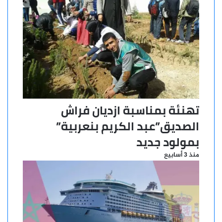
وابن
طفيل
تهنئة بمناسبة ازديان فراش
الصديق”عبد الكريم بنعربية”
بمولود جديد
منذ 3 أسابيع