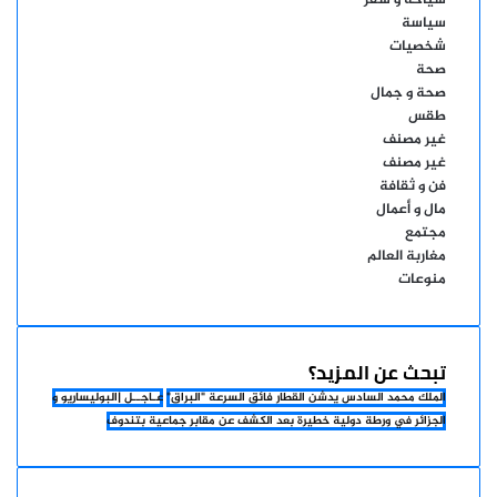
سياحة و سفر
سياسة
شخصيات
صحة
صحة و جمال
طقس
غير مصنف
غير مصنف
فن و ثقافة
مال و أعمال
مجتمع
مغاربة العالم
منوعات
تبحث عن المزيد؟
الملك محمد السادس يدشن القطار فائق السرعة "البراق"
عـاجــل |البوليساريو و
الجزائر في ورطة دولية خطيرة بعد الكشف عن مقابر جماعية بتندوف