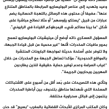
المصدر ذاته أوضح أن “العديد من أباطرة المخدرات يبعثون برسائل
وعيد وتهديد إلى عناصر البوليساريو المرابطة بالمناطق المتنازع
عنها”، مضيفا أن محتوى هذه الرسائل باللهجة الحسانية يضم
عبارات من قبيل “يسلكو رؤوسهم” أو مثلا نصائح مباشرة على
شكل “ما بينا معاكم شيء، لايمرطوكم القيادة في الرابوني”.
المسؤول العسكري ذاته أوضح أن ميليشيات البوليساريو تسمح
بمرور مافيات المخدرات؛ لأنها “غير محمية من قبل قيادة الجبهة،
ولا تتوفر على أسلحة حديثة لمواجهة البارونات المنتشرة
بالمواقع الحدودية”، مؤكدا تساهل الجبهة مع المخدرات من خلال
“غياب الصرامة وعدم توفير حماية حقيقية للذين يطاردون
المهربين ويحاربون الجريمة”.
وتأتي هذه التصريحات على بُعد أقل من أسبوع على الاشتباكات
المسلحة التي شهدتها مناطق بتندوف، بين أباطرة المخدرات
ينتمون إلى قبائل صحراوية مختلفة.
وكان المكتب المركزي للأبحاث القضائية بالمغرب “بسيج” قد حذر،