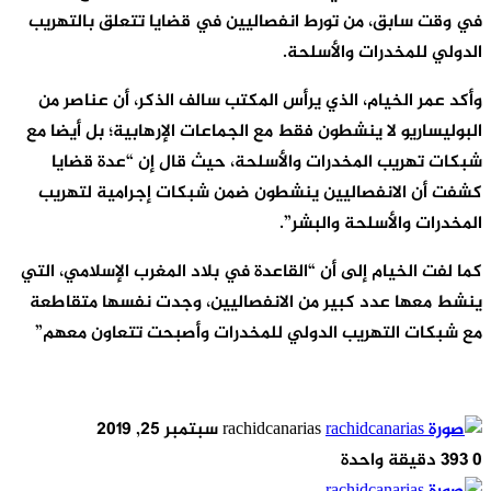
في وقت سابق، من تورط انفصاليين في قضايا تتعلق بالتهريب
الدولي للمخدرات والأسلحة.
وأكد عمر الخيام، الذي يرأس المكتب سالف الذكر، أن عناصر من
البوليساريو لا ينشطون فقط مع الجماعات الإرهابية؛ بل أيضا مع
شبكات تهريب المخدرات والأسلحة، حيث قال إن “عدة قضايا
كشفت أن الانفصاليين ينشطون ضمن شبكات إجرامية لتهريب
المخدرات والأسلحة والبشر”.
كما لفت الخيام إلى أن “القاعدة في بلاد المغرب الإسلامي، التي
ينشط معها عدد كبير من الانفصاليين، وجدت نفسها متقاطعة
مع شبكات التهريب الدولي للمخدرات وأصبحت تتعاون معهم”
أرسل
rachidcanarias
سبتمبر 25, 2019
بريدا
0
393
دقيقة واحدة
إلكترونيا