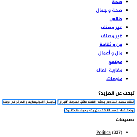
صحة
صحة و جمال
طقس
غير مصنف
غير مصنف
فن و ثقافة
مال و أعمال
مجتمع
مغاربة العالم
منوعات
تبحث عن المزيد؟
الملك محمد السادس يدشن القطار فائق السرعة "البراق"
عـاجــل |البوليساريو و الجزائر في ورطة
دولية خطيرة بعد الكشف عن مقابر جماعية بتندوف
تصنيفات
Política
(337)