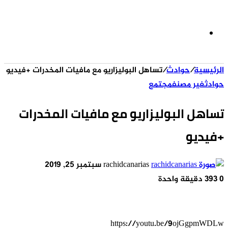
الوضع
الرئيسية
/
حوادث
/
تساهل البوليزاريو مع مافيات المخدرات +فيديو
المظلم
حوادث
غير مصنف
مجتمع
تساهل البوليزاريو مع مافيات المخدرات
+فيديو
أرسل
rachidcanarias
سبتمبر 25, 2019
بريدا
0
393
دقيقة واحدة
إلكترونيا
https://youtu.be/9ojGgpmWDLw