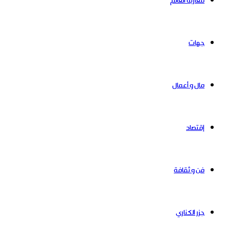
مغاربة العالم
جهات
مال و أعمال
إقتصاد
فن و ثقافة
جزر الكناري