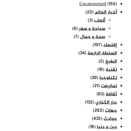
Uncategorized
(155)
أخبار العالم
(22)
ألعاب
(3)
سياحة و سفر
(6)
صحة و جمال
(7)
إقتصاد
(197)
السلطة الرابعة
(34)
الطبخ
(2)
تقنية
(16)
تكنلوجيا
(30)
تمازيغت
(21)
ثقافة
(83)
جزر الكناري
(132)
جهات
(262)
حوادث
(435)
دين و دنيا
(16)