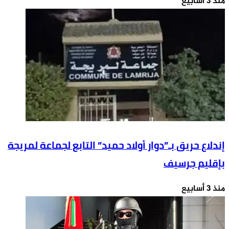
منذ 3 أسابيع
إندلاع حريق بـ”دوار أولاد حميد” التابع لجماعة لمريجة
بإقليم جرسيف
منذ 3 أسابيع