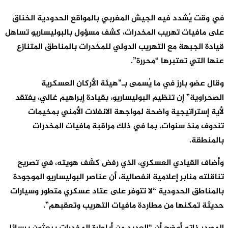
في وقت يُشدد فيه الجيش المغربي بالمواقع الحدودية الخناق
على مافيات تهريب المخدرات، كشف مسؤول بالبوليساريو تساهل
قيادة الجبهة مع التهريب الدولي للمخدرات بالمناطق المتنازع
عنها التي تعتبرها “محررة”.
وقال عضو بارز في ما يُسمى بـ”هيئة الأركان العسكرية
الصحراوية” إن تنظيم البوليساريو، بقيادة إبراهيم غالي، يفتقد
لأية إستراتيجية واضحة لمواجهة الانفلات الأمني بمخيمات
تندوف منذ سنوات، بما في ذلك مراقبة مافيات المخدرات
بالمنطقة.
وأضاف القيادي العسكري، الذي رفض كشف هويته، في تصريح
تناقلته منابر إعلامية انفصالية، أن عناصر البوليساريو الموجودة
بالمناطق الحدودية “لا تتوفر على عتاد عسكري متطور وسيارات
حديثة تمكنها من مطاردة مافيات التهريب وتعقبهم”.