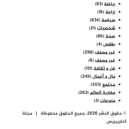
رياضة
(83)
زراعة
(18)
سياسة
(834)
شخصيات
(21)
صحة
(86)
طقس
(4)
غير مصنف
(298)
غير مصنف
(8)
فن و ثقافة
(131)
مال و أعمال
(249)
مجتمع
(553)
مغاربة العالم
(263)
منوعات
(3)
© حقوق النشر 2026، جميع الحقوق محفوظة | مجلة
كناريبريس