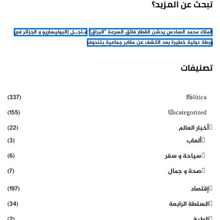
تبحث عن المزيد؟
الملك محمد السادس يدشن القطار فائق السرعة "البراق"
عـاجــل |البوليساريو و الجزائر في
ورطة دولية خطيرة بعد الكشف عن مقابر جماعية بتندوف
تصنيفات
(337)
Política
(155)
Uncategorized
أخبار العالم
(22)
ألعاب
(3)
سياحة و سفر
(6)
صحة و جمال
(7)
إقتصاد
(197)
السلطة الرابعة
(34)
الطبخ
(2)