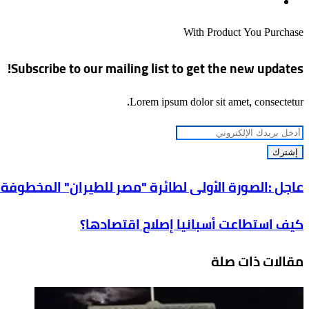
موقع
الويب
With Product You Purchase
Subscribe to our mailing list to get the new updates!
Lorem ipsum dolor sit amet, consectetur.
أدخل
بريدك
الإلكتروني
عاجل
عاجل :الصورة الأولى لطائرة "مصر للطيران" المخطوفة
:الصورة
كيف
كيف استطاعت أسبانيا إصلاح اقتصادها؟
الأولى
استطاعت
لطائرة
مقالات ذات صلة
أسبانيا
"مصر
إصلاح
للطيران"
اقتصادها؟
المخطوفة