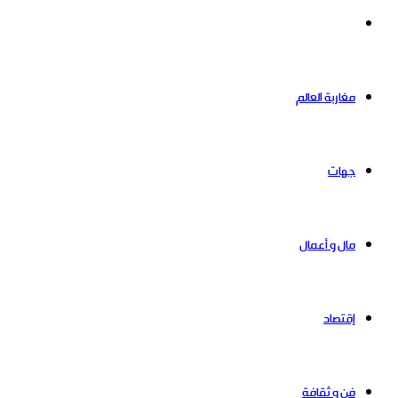
حوادث
مغاربة العالم
جهات
مال و أعمال
إقتصاد
فن و ثقافة