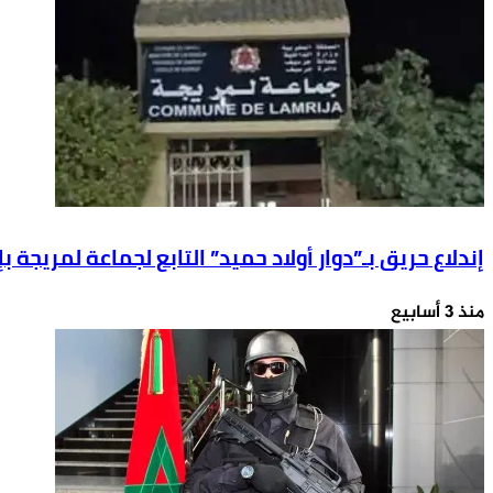
بتهديد
"حزام
ناسف"
بعد
هبوطها
بمطار
لارنكا
القبرصي
إندلاع حريق بـ”دوار أولاد حميد” التابع لجماعة لمريجة 
منذ 3 أسابيع