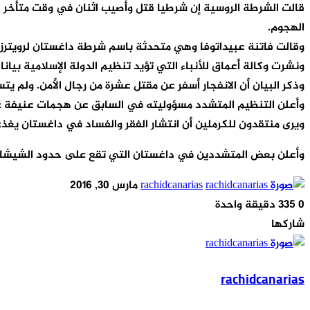
قالت الشرطة الروسية إن شرطيا قتل وأصيب اثنان في وقت متأخر لي
الهجوم.
وقالت فاتنة عبيداتوفا وهي متحدثة باسم شرطة داغستان لرويترز عب
ونشرت وكالة أعماق للأنباء التي تؤيد تنظيم الدولة الإسلامية بيان
وذكر البيان أن الانفجار أسفر عن مقتل عشرة من رجال الأمن. ولم ي
وأعلن التنظيم المتشدد مسؤوليته في السابق عن هجمات عنيفة عل
ويرى منتقدون للكرملين أن انتشار الفقر والفساد في داغستان ي
وأعلن بعض المتشددين في داغستان التي تقع على حدود الشيشان م
أرسل
rachidcanarias
مارس 30, 2016
بريدا
0
335
دقيقة واحدة
‫X
‫Pocket
لينكدإن
فيسبوك
بينتيريست
Odnoklassniki
إلكترونيا
شاركها
‫X
‫Pocket
طباعة
مشاركة
لينكدإن
فيسبوك
بينتيريست
Odnoklassniki
عبر
rachidcanarias
البريد