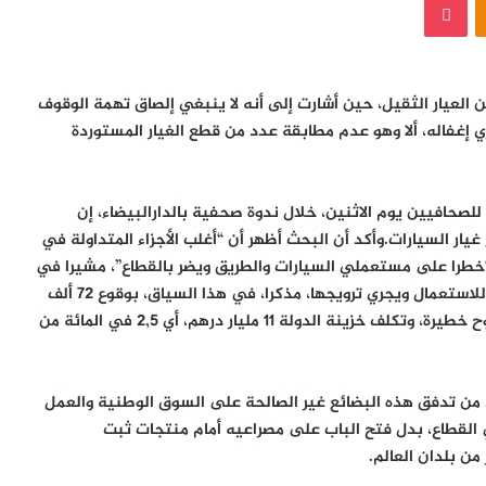
 العيار الثقيل، حين أشارت إلى أنه لا ينبغي إلصاق تهمة الوقوف
ي إغفاله، ألا وهو عدم مطابقة عدد من قطع الغيار المستوردة
صحافيين يوم الاثنين، خلال ندوة صحفية بالدارالبيضاء، إن
يار السيارات.وأكد أن البحث أظهر أن “أغلب الأجزاء المتداولة في
 “خطرا على مستعملي السيارات والطريق ويضر بالقطاع”، مشيرا في
هذا الصدد إلى أن البحث أظهر أن 2 من 3 قطع غير صالحة للاستعمال ويجري ترويجها، مذكرا، في هذا السياق، بوقوع 72 ألف
حادث سنويا، تخلف حوالي 3300 قتيلا و10 آلاف مصاب بجروح خطيرة، وتكلف خزينة الدولة 11 مليار درهم، أي 2,5 في المائة من
 من تدفق هذه البضائع غير الصالحة على السوق الوطنية والعمل
القطاع، بدل فتح الباب على مصراعيه أمام منتجات ثبت
من بلدان العالم.