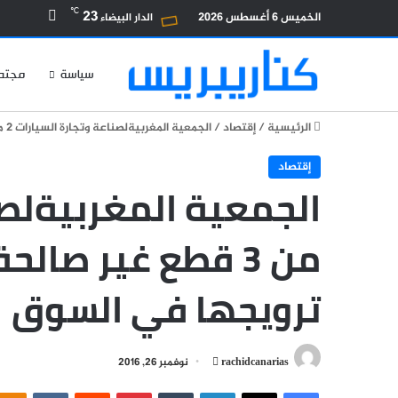
بحث عن
℃
23
الخميس 6 أغسطس 2026
الدار البيضاء
سياسة
مجتم
الرئيسية
/
إقتصاد
/
الجمعية المغربيةلصناعة وتجارة السيارات 2 من 3 قطع غير صالحة للاستعمال ويجري ترويجها في السوق
إقتصاد
من 3 قطع غير صال
ترويجها في السوق
أرسل
rachidcanarias
نوفمبر 26, 2016
بريدا
فيسبوك
‫X
لينكدإن
بينتيريست