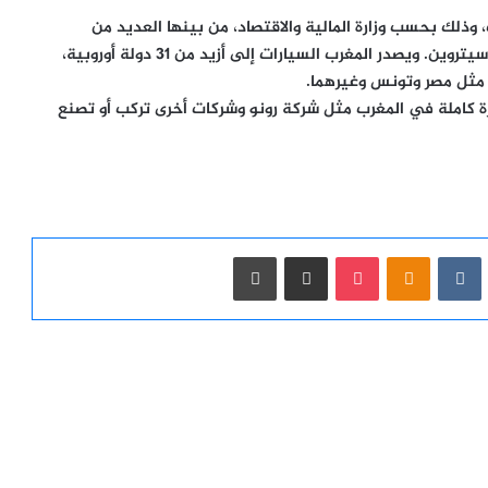
 صناعة السيارات، وذلك بحسب وزارة المالية والاقتصاد، من بينها العديد من
الشركات الكبيرة المصنعة للسيارات مثل شركة رونووبوجو سيتروين. ويصدر المغرب السيارات إلى أزيد من 31 دولة أوروبية،
.
 كاملة في المغرب مثل شركة رونو وشركات أخرى تركب أو تصنع
ست
Odnoklassniki
‫Pocket
مشاركة عبر البريد
طباعة