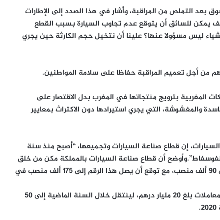
وق بعد التملص من المراقبة، وأشار في هذا الصدد إلى الإطارات
يف يمكن للسائق أن يتوقع عدم تجاوب السيارة بسبب القطع
أشياء ليس مسؤولا عنها؟ علينا أن نتخيل حجم الكارثة حين يجري
م من أجل تعميم المراقبة حفاظا على سلامة المواطنين.
ات المغربية بترويج منتجاتها في المغرب بدل الاقتصار على
اسدة والمغشوشة، التي يجري استيرادها دون الاكتراث بمعايير
السيارات، إن قطاع صناعة السيارات وتجميعها، “أصبح منذ سنة
.
وأوضح أن قطاع صناعة السيارات بالمملكة مكن من خلق
75 ألف منصب شغل سنة 2013، لينتقل السنة الماضية إلى 90 ألف منصب، مع توقع أن يصل هذا الرقم إلى 175 ألف منصب في
وأضاف أن القطاع حقق، في إطار صادراته لسنة 2012، رقم معاملات بلغ 20 مليار درهم، لينتقل خلال السنة الماضية إلى 50
2
.