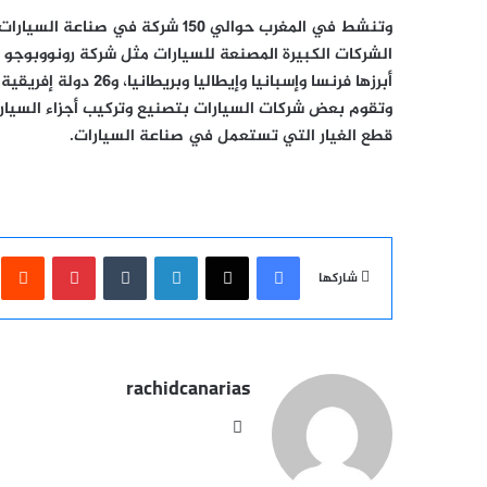
وتنشط في المغرب حوالي 150 شركة في
أبرزها فرنسا وإسبانيا وإيطاليا وبريطانيا، و26 دولة إفريقية مثل مصر وتونس وغيرهما
وتقوم بعض شركات السيارات بتصنيع وتركيب أجزاء السيارة
قطع الغيار التي تستعمل في صناعة السيارات
.
فيسبوك
‫X
لينكدإن
بينتيري
شاركها
rachidcanarias
موقع
الويب