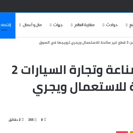
ع
حوادث
مغاربة العالم
جهات
مال و أعمال
إقتصاد
الجمعية المغربيةلصناعة وتجارة السيارات 2
حة للاستعمال ويجري
0
355
2 دقائق
‫Pocket
Odnoklassniki