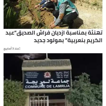
تهنئة بمناسبة ازديان فراش الصديق”عبد
الكريم بنعربية” بمولود جديد
منذ 3 أسابيع