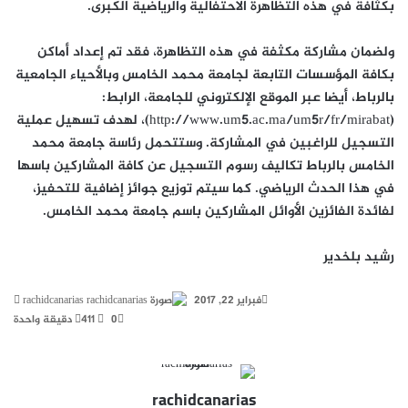
بكثافة في هذه التظاهرة الاحتفالية والرياضية الكبرى.
ولضمان مشاركة مكثفة في هذه التظاهرة، فقد تم إعداد أماكن
بكافة المؤسسات التابعة لجامعة محمد الخامس وبالأحياء الجامعية
بالرباط، أيضا عبر الموقع الإلكتروني للجامعة، الرابط:
(http://www.um5.ac.ma/um5r/fr/mirabat)، لهدف تسهيل عملية
التسجيل للراغبين في المشاركة. وستتحمل رئاسة جامعة محمد
الخامس بالرباط تكاليف رسوم التسجيل عن كافة المشاركين باسها
في هذا الحدث الرياضي. كما سيتم توزيع جوائز إضافية للتحفيز،
لفائدة الفائزين الأوائل المشاركين باسم جامعة محمد الخامس.
رشيد بلخدير
أرس
فبراير 22, 2017
rachidcanarias
بريد
0
411
دقيقة واحدة
إلكت
rachidcanarias