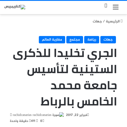
بحث عن
القائمة
الرئيسية
/
جهات
جهات
رياضة
مجتمع
مغاربة العالم
الجري تخليدا للذكرى
الستينية لتأسيس
جامعة محمد
الخامس بالرباط
أرسل
فبراير 22, 2017
rachidcanarias
بريدا
0
411
دقيقة واحدة
إلكتروني