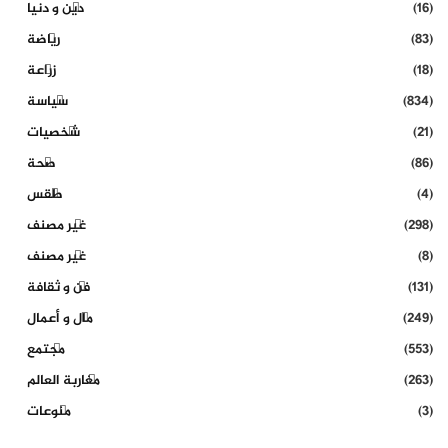
(16)
دين و دنيا
(83)
رياضة
(18)
زراعة
(834)
سياسة
(21)
شخصيات
(86)
صحة
(4)
طقس
(298)
غير مصنف
(8)
غير مصنف
(131)
فن و ثقافة
(249)
مال و أعمال
(553)
مجتمع
(263)
مغاربة العالم
(3)
منوعات