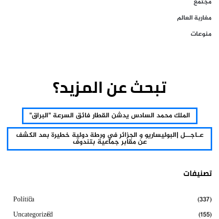
مجتمع
مغاربة العالم
منوعات
تبحث عن المزيد؟
الملك محمد السادس يدشن القطار فائق السرعة "البراق"
عـاجــل |البوليساريو و الجزائر في ورطة دولية خطيرة بعد الكشف
عن مقابر جماعية بتندوف
تصنيفات
Política
(337)
Uncategorized
(155)