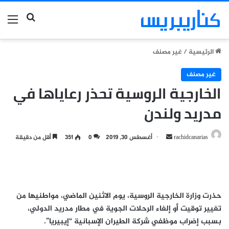
بحث عن
الق
الرئيسية
/
غير مصنف
غير مصنف
الخارجية الروسية تحذر رعاياها في
مدريد ولندن
أرسل
rachidcanarias
أغسطس 30, 2019
0
351
أقل من دقيقة
بريدا
إلكترونيا
حذرت وزارة الخارجية الروسية، يوم الاثنين الماضي، مواطنيها من
تغيير توقيت أو إلغاء الرحلات الجوية في مطار مدريد الدولي،
بسبب إضراب موظفي شركة الطيران الإسبانية “إيبيريا”.