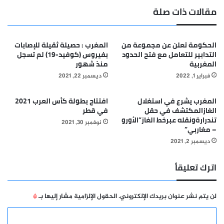
مقالات ذات صلة
الحكومة تعلن عن مجموعة من
المغرب : حصيلة ثقيلة للإصابات
التدابير للتعامل مع فتح الحدود
بفيروس (كوفيد-19) لم تسجل
المغربية
منذ شهور
فبراير 1, 2022
ديسمبر 22, 2021
المغرب يشرع في استغلال
افتتاح بطولة كأس العرب 2021
الغازالمكتشف في حقل
في قطر
تندرارةونقله عبرخط الغاز”الأورو
نوفمبر 30, 2021
– مغاربي”
ديسمبر 2, 2021
اترك تعليقاً
لن يتم نشر عنوان بريدك الإلكتروني.
الحقول الإلزامية مشار إليها بـ
*
ا