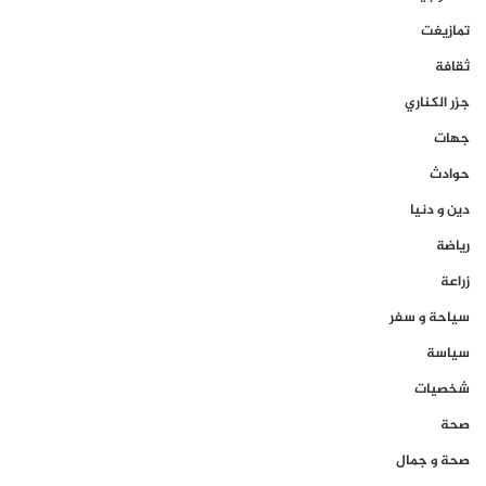
تمازيغت
ثقافة
جزر الكناري
جهات
حوادث
دين و دنيا
رياضة
زراعة
سياحة و سفر
سياسة
شخصيات
صحة
صحة و جمال