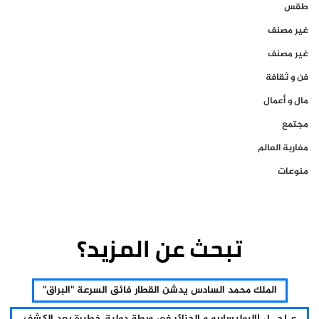
طقس
غير مصنف
غير مصنف
فن و ثقافة
مال و أعمال
مجتمع
مغاربة العالم
منوعات
تبحث عن المزيد؟
الملك محمد السادس يدشن القطار فائق السرعة "البراق"
عـاجــل |البوليساريو و الجزائر في ورطة دولية خطيرة بعد الكشف