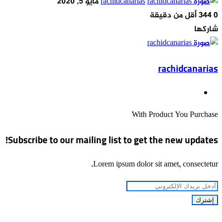
أرسل
rachidcanarias
مايو 5, 2020
بريدا
0
344
أقل من دقيقة
‫X
‫Pocket
لينكدإن
فيسبوك
بينتيريست
Odnoklassniki
إلكترونيا
شاركها
‫X
‫Pocket
طباعة
مشاركة
لينكدإن
فيسبوك
بينتيريست
Odnoklassniki
عبر
rachidcanarias
البريد
موقع
الويب
With Product You Purchase
Subscribe to our mailing list to get the new updates!
Lorem ipsum dolor sit amet, consectetur.
أدخل
بريدك
الإلكتروني