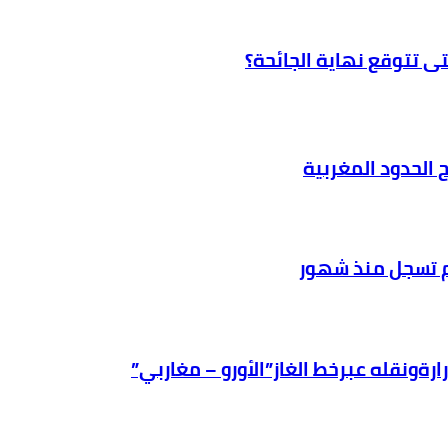
تى تتوقع نهاية الجائحة؟
 الحدود المغربية
ةونقله عبرخط الغاز”الأورو – مغاربي”