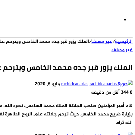
الوضع
الرئيسية
/
غير مصنف
/
الملك يزور قبر جده محمد الخامس ويترحم عل
المظلم
غير مصنف
الملك يزور قبر جده محمد الخامس ويترحم 
أرسل
rachidcanarias
مايو 5, 2020
بريدا
0
344
أقل من دقيقة
‫X
‫Pocket
لينكدإن
فيسبوك
بينتيريست
Odnoklassniki
إلكترونيا
بزيارة ضريح محمد الخامس حيث ترحم جلالته على الروح الطاهرة لفق
الله ثراه.