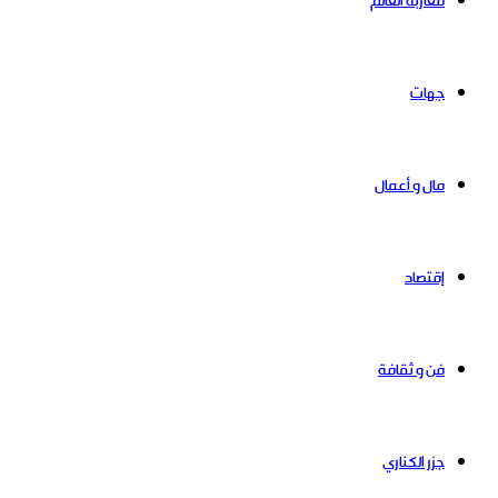
مغاربة العالم
جهات
مال و أعمال
إقتصاد
فن و ثقافة
جزر الكناري