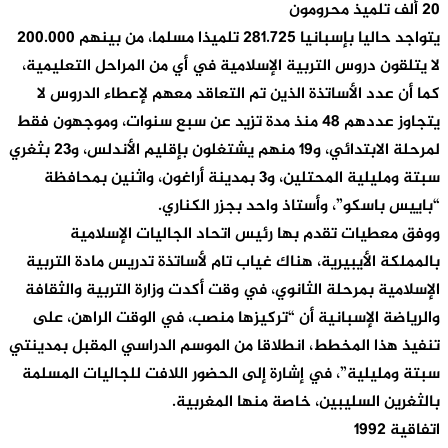
20 ألف تلميذ محرومون
يتواجد حاليا بإسبانيا 281.725 تلميذا مسلما، من بينهم 200.000
لا يتلقون دروس التربية الإسلامية في أي من المراحل التعليمية،
كما أن عدد الأساتذة الذين تم التعاقد معهم لإعطاء الدروس لا
يتجاوز عددهم 48 منذ مدة تزيد عن سبع سنوات، وموجهون فقط
لمرحلة الابتدائي، و19 منهم يشتغلون بإقليم الأندلس، و23 بثغري
سبتة ومليلية المحتلين، و3 بمدينة أراغون، واثنين بمحافظة
“باييس باسكو”، وأستاذ واحد بجزر الكناري.
ووفق معطيات تقدم بها رئيس اتحاد الجاليات الإسلامية
بالمملكة الأيبيرية، هناك غياب تام لأساتذة تدريس مادة التربية
الإسلامية بمرحلة الثانوي، في وقت أكدت وزارة التربية والثقافة
والرياضة الإسبانية أن “تركيزها منصب، في الوقت الراهن، على
تنفيذ هذا المخطط، انطلاقا من الموسم الدراسي المقبل بمدينتي
سبتة ومليلية”، في إشارة إلى الحضور اللافت للجاليات المسلمة
بالثغرين السليبين، خاصة منها المغربية.
اتفاقية 1992