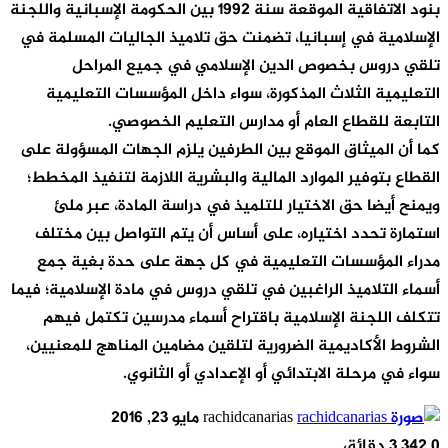
بنود الاتفاقية الموقعة سنة 1992 بين الحكومة الإسبانية واللجنة
الإسلامية في إسبانيا، تضمنت حق تلاميذ الجاليات المسلمة في
تلقي دروس بخصوص الدين الإسلامي في جميع المراحل
التعليمية الثلاث المذكورة، سواء داخل المؤسسات التعليمية
التابعة للقطاع العام أو مدارس التعليم الخصوصي.
كما أن الميثاق الموقع بين الطرفين يلزم الجهات المسؤولة على
القطاع بتوفير الموارد المالية والبشرية اللازمة لتنفيذ المخطط؛
ويمنح أيضا حق الاختيار للتلميذ في دراسة المادة، عبر ملئ
استمارة تحدد اختياره، على أساس أن يتم التواصل بين مختلف
مدراء المؤسسات التعليمية في كل جهة على حدة بغية جمع
أسماء التلاميذ الراغبين في تلقي دروس في مادة الإسلامية؛ فيما
تتكلف اللجنة الإسلامية باقتراح أسماء مدرسين تكتمل فيهم
الشروط الأكاديمية الضرورية لتلقين مضامين المناهج للمعنيين،
سواء في مرحلة الابتدائي أو الإعدادي أو الثانوي.
أرسل
rachidcanarias
مايو 23, 2016
بريدا
0
342
3 دقائق