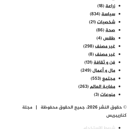
زراعة
(18)
سياسة
(834)
شخصيات
(21)
صحة
(86)
طقس
(4)
غير مصنف
(298)
غير مصنف
(8)
فن و ثقافة
(131)
مال و أعمال
(249)
مجتمع
(553)
مغاربة العالم
(263)
منوعات
(3)
© حقوق النشر 2026، جميع الحقوق محفوظة | مجلة
كناريبريس
شروط الاستخدام