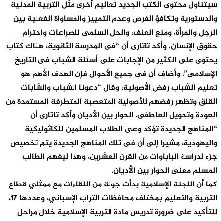
سيتناول محتوى الكتب الجديد تعاليم أخرى مثل التربية المدنية
والدستورية وتكافؤ الفرص وعدم التمييز والمساواة الفعلية بين
الرجل والمرأة، ومنع العنف، والحل السلمى للصراعات واحترام
حقوق الإنسان. وأكد تاتارى أن “فى المدرسة الثانوية، هناك كتاب
يحتوى على الكثير من الإجابات على أسئلة الشباب فى التاريخ
الإسلامى”. وأضاف أن فى جميع الأحوال فإن الهدف الأهم هو
تعليم الشباب رفض الأصولية، وقال “دعونا الشباب والشابات
القلق وتظهر رفضهم للأصولية المتعصبة المتطرفة المستمدة من
العودة وتحويل العاطفى. الحوار بين الأديان وأكد تاتارى أن
“المناهج الجديدة تؤكد وعى الطلاب المسلمين للكاثوليكية
واليهودية، مشيرا إلى أن فى تلك المناهج الجديدة يتم تخصيص
جزء لدراسة الباباوات من القرن العشرين، وهذا ليفهم الطالب
المسلم معنى الحوار بين الأديان.
كما أن اللجنة الإسلامية بدأت جولة من اللقاءات مع ممثلي قطاع
التربية والتعليم بمختلف محافظات التراب الإسباني، وعددها 17،
للتأكيد على ضرورة تدريس مادة التربية الإسلامية خلال مراحل