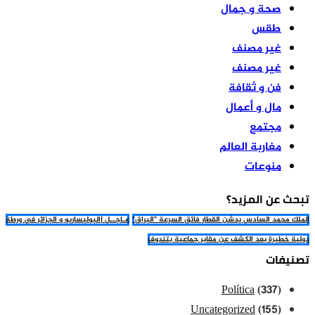
صحة و جمال
طقس
غير مصنف
غير مصنف
فن و ثقافة
مال و أعمال
مجتمع
مغاربة العالم
منوعات
تبحث عن المزيد؟
الملك محمد السادس يدشن القطار فائق السرعة "البراق"
عـاجــل |البوليساريو و الجزائر في ورطة
دولية خطيرة بعد الكشف عن مقابر جماعية بتندوف
تصنيفات
Política
(337)
Uncategorized
(155)