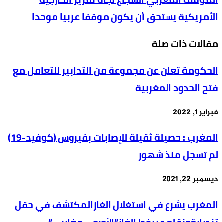
المغربي
تعزز
الأمريكية يستحق أن يكون موقفا عربيا موحدا
الشجاع
وجودها
تجاه
بجزر
مقالات ذات صلة
تقرير
الكناري
الخارجية
الحكومة تعلن عن مجموعة من التدابير للتعامل مع
الأمريكية
فتح الحدود المغربية
يستحق
أن
فبراير 1, 2022
يكون
المغرب : حصيلة ثقيلة للإصابات بفيروس (كوفيد-19)
موقفا
عربيا
لم تسجل منذ شهور
موحدا
ديسمبر 22, 2021
المغرب يشرع في استغلال الغازالمكتشف في حقل