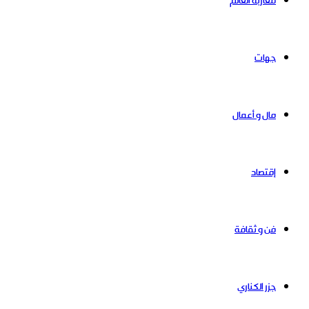
مغاربة العالم
جهات
مال و أعمال
إقتصاد
فن و ثقافة
جزر الكناري