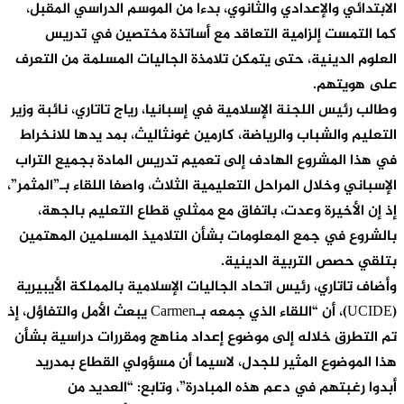
الابتدائي والإعدادي والثانوي، بدءا من الموسم الدراسي المقبل،
كما التمست إلزامية التعاقد مع أساتذة مختصين في تدريس
العلوم الدينية، حتى يتمكن تلامذة الجاليات المسلمة من التعرف
على هويتهم.
وطالب رئيس اللجنة الإسلامية في إسبانيا، رياج تاتاري، نائبة وزير
التعليم والشباب والرياضة، كارمين غونثاليث، بمد يدها للانخراط
في هذا المشروع الهادف إلى تعميم تدريس المادة بجميع التراب
الإسباني وخلال المراحل التعليمية الثلاث، واصفا اللقاء بـ”المثمر”،
إذ إن الأخيرة وعدت، باتفاق مع ممثلي قطاع التعليم بالجهة،
بالشروع في جمع المعلومات بشأن التلاميذ المسلمين المهتمين
بتلقي حصص التربية الدينية.
وأضاف تاتاري، رئيس اتحاد الجاليات الإسلامية بالمملكة الأيبيرية
(UCIDE)، أن “اللقاء الذي جمعه بـCarmen يبعث الأمل والتفاؤل، إذ
تم التطرق خلاله إلى موضوع إعداد مناهج ومقررات دراسية بشأن
هذا الموضوع المثير للجدل، لاسيما أن مسؤولي القطاع بمدريد
أبدوا رغبتهم في دعم هذه المبادرة”، وتابع: “العديد من