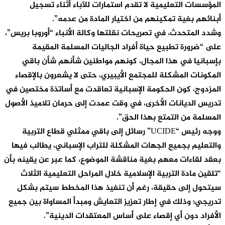
المؤسسات التعليمية لا تقدم استمارات للآباء أثناء تسجيل
أبنائهم بغية تمكينهم من اختيار المادة من عدمه”.
وشدد المتحدث، في تصريحات نقلتها وكالة الأنباء “أوروبا بريس”،
على “ضرورة تطبيع حياة أفراد الجاليات المسلمة المقيمة
بإسبانيا في هذا المجال، كونهم مواطنين شأنهم شأن باقي
المكونات المشكلة للمجتمع الأيبيري، حتى لا يشعرون بالإقصاء
المزدوج، كون الحكومة الإسبانية تعاقدت مع أساتذة مختصين في
تدريس الديانات الأخرى، في وقت عمدت إلى حرمان تلاميذ الأصول
المسلمة من التمتع بهذا الحق”.
ووجه رئيس “UCIDE” رسائل إلى باقي ممثلي قطاع التربية
والتعليم بجميع الجهات المشكلة للتراب الإسباني، يطالب فيها
بعقد لقاءات معهم بغية مناقشة الموضوع، كما عبر عن يقينه بأن
“تلقين مادة التربية الإسلامية خلال المراحل التعليمية الثلاث
سيتحول إلى حقيقة، رغم أن تنفيذ هذا المخطط سيتم بشكل
تدريجي؛ وذلك في إطار تعزيز التعايش ومبدأ المساواة بين جميع
الأفراد دون أي إقصاء على أساس المعتقدات الدينية”.