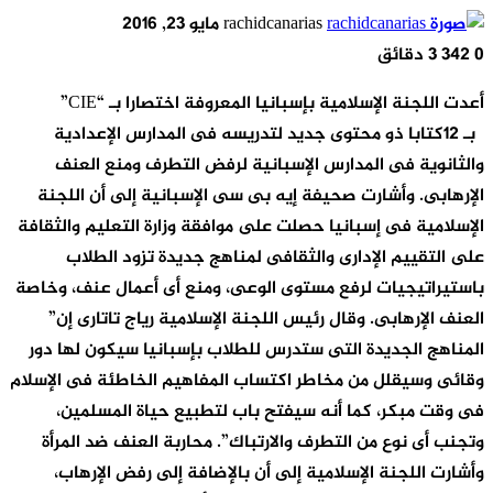
أرسل
rachidcanarias
مايو 23, 2016
بريدا
0
342
3 دقائق
إلكترونيا
أعدت اللجنة الإسلامية بإسبانيا المعروفة اختصارا بـ “CIE”
بـ 12كتابا ذو محتوى جديد لتدريسه فى المدارس الإعدادية
والثانوية فى المدارس الإسبانية لرفض التطرف ومنع العنف
الإرهابى. وأشارت صحيفة إيه بى سى الإسبانية إلى أن اللجنة
الإسلامية فى إسبانيا حصلت على موافقة وزارة التعليم والثقافة
على التقييم الإدارى والثقافى لمناهج جديدة تزود الطلاب
باستيراتيجيات لرفع مستوى الوعى، ومنع أى أعمال عنف، وخاصة
العنف الإرهابى. وقال رئيس اللجنة الإسلامية رياج تاتارى إن”
المناهج الجديدة التى ستدرس للطلاب بإسبانيا سيكون لها دور
وقائى وسيقلل من مخاطر اكتساب المفاهيم الخاطئة فى الإسلام
فى وقت مبكر، كما أنه سيفتح باب لتطبيع حياة المسلمين،
وتجنب أى نوع من التطرف والارتباك”. محاربة العنف ضد المرأة
وأشارت اللجنة الإسلامية إلى أن بالإضافة إلى رفض الإرهاب،