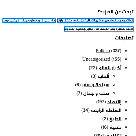
تبحث عن المزيد؟
الملك محمد السادس يدشن القطار فائق السرعة "البراق"
عـاجــل |البوليساريو و الجزائر في ورطة
دولية خطيرة بعد الكشف عن مقابر جماعية بتندوف
تصنيفات
Política
(337)
Uncategorized
(155)
أخبار العالم
(22)
ألعاب
(3)
سياحة و سفر
(6)
صحة و جمال
(7)
إقتصاد
(197)
السلطة الرابعة
(34)
الطبخ
(2)
تقنية
(16)