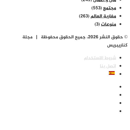
مال و أعمال
(249)
مجتمع
(553)
مغاربة العالم
(263)
منوعات
(3)
© حقوق النشر 2026، جميع الحقوق محفوظة | مجلة
كناريبريس
شروط الاستخدام
اتصل بنا
فيسبوك
‫X
‫YouTube
انستقرام
زر
‫X
ڤايبر
تيلقرام
واتساب
فيسبوك