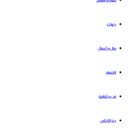
مغاربة العالم
جهات
مال و أعمال
إقتصاد
فن و ثقافة
جزر الكناري