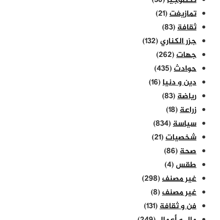
تكنلوجيا
(30)
تمازيغت
(21)
ثقافة
(83)
جزر الكناري
(132)
جهات
(262)
حوادث
(435)
دين و دنيا
(16)
رياضة
(83)
زراعة
(18)
سياسة
(834)
شخصيات
(21)
صحة
(86)
طقس
(4)
غير مصنف
(298)
غير مصنف
(8)
فن و ثقافة
(131)