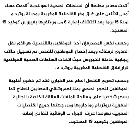
أكدت مصادر مطلعة أن السلطات الصحية الهولندية أقدمت مساء
أمس الاثنين على غلق مقر القنصلية المغربية بمدينة روتردام
لمدة 15 يوما بعد اكتشاف إصابة 6 من موظفيها بفيروس كوفيد 19
المستجد.
وحسب نفس المصدرفإن أحد الموظفين بالقنصلية هوالذي نقل
العدوى لرفقائه وبعد إخضاع الموظفين للفحص تم تسجيل حالات
إيجابية حاملة للفيروس حيث اتخذت السلطات الصحية الهولندية
قرارإغلاق القنصلية المغربية بروتردام.
وحسب تصريح القنصل العام عمر الخياري فقد تم خضوع أغلبية
الموظفين للحجر الصحي بمنازلهم وتلقي المصابين للعلاج كما
يسهر شخصيا على معالجة الملفات العالقة الخاصة بالجالية
المغربية بروتردام وماجاورها ومن جهتها جميع القنصليات
المغربية بهولندا عززت الاجراءات الوقائية لتفادي إصابة
الموظفين بكوفيد 19 المستجد.