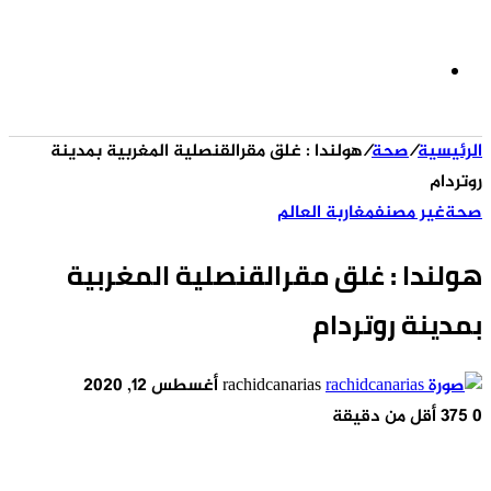
الوضع
الرئيسية
/
صحة
/
هولندا : غلق مقرالقنصلية المغربية بمدينة
المظلم
روتردام
صحة
غير مصنف
مغاربة العالم
هولندا : غلق مقرالقنصلية المغربية
بمدينة روتردام
أرسل
rachidcanarias
أغسطس 12, 2020
بريدا
0
375
أقل من دقيقة
إلكترونيا