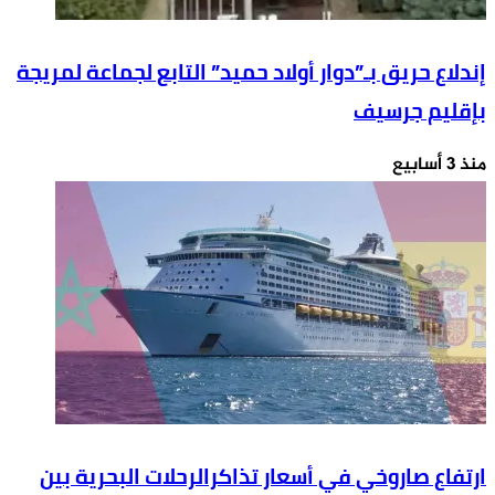
إندلاع حريق بـ”دوار أولاد حميد” التابع لجماعة لمريجة
بإقليم جرسيف
منذ 3 أسابيع
ارتفاع صاروخي في أسعار تذاكرالرحلات البحرية بين