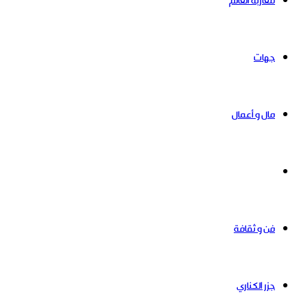
مغاربة العالم
جهات
مال و أعمال
إقتصاد
فن و ثقافة
جزر الكناري