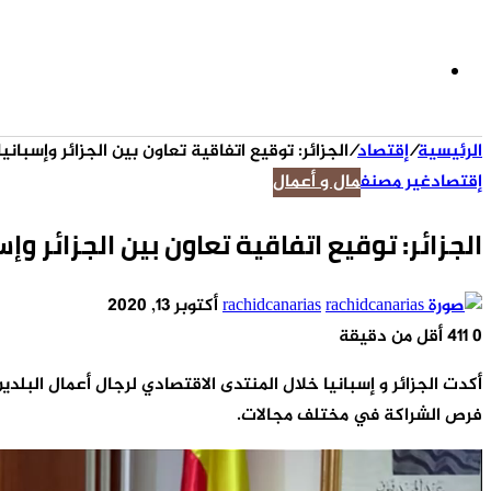
الوضع
الرئيسية
/
إقتصاد
/
الجزائر: توقيع اتفاقية تعاون بين الجزائر وإسباني
المظلم
إقتصاد
غير مصنف
مال و أعمال
الجزائر: توقيع اتفاقية تعاون بين الجزائر وإ
أرسل
rachidcanarias
أكتوبر 13, 2020
بريدا
0
411
أقل من دقيقة
‫X
‫Pocket
لينكدإن
فيسبوك
بينتيريست
Odnoklassniki
إلكترونيا
أكدت الجزائر و إسبانيا خلال المنتدى الاقتصادي لرجال أعمال البلد
فرص الشراكة في مختلف مجالات.