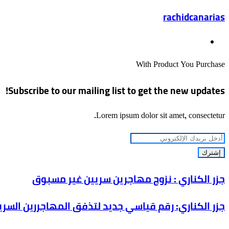
عبر
rachidcanarias
البريد
موقع
الويب
With Product You Purchase
Subscribe to our mailing list to get the new updates!
Lorem ipsum dolor sit amet, consectetur.
أدخل
بريدك
الإلكتروني
جزر
جزر الكناري : نزوح مهاجرين سريين غير مسبوق
الكناري
جزر
جزر الكناري: رقم قياسي جديد لتذفق المهاجررين السري
:
الكناري:
نزوح