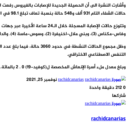
حالات الشفاء التام 931 ألف و548 حالة بنسبة تعاف تبلغ 98.1 في المائة، بينما استقر عدد الوفيات عند 14 ألف و 770 حالة بنسبة فتك قدرها 1.6 في المائة.
وفاس-مكناس (3)، وبني ملال-اخنيفرة (2)، وسوس-ماسة (4). والداخلة-واد الذهب (1).
التنفس الاصطناعي الاختراقي.
وبلغ معدل ملء أسرة الإنعاش المخصصة ل(كوفيد-19) 0 . 2 بالمائة.
أرسل
rachidcanarias
نوفمبر 25, 2021
بريدا
0
212
دقيقة واحدة
‫X
‫Pocket
لينكدإن
فيسبوك
بينتيريست
Odnoklassniki
إلكترونيا
شاركها
‫X
‫Pocket
طباعة
مشاركة
لينكدإن
فيسبوك
بينتيريست
Odnoklassniki
عبر
rachidcanarias
البريد