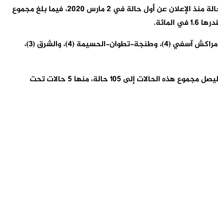
وأشارت النشرة الى أن الحصيلة الجديدة للإصابات بالفيروس رفعت العدد الإجمالي لحالات الإصابة المؤكدة بالمملكة إلى 949 ألف و378 حالة منذ الإعلان عن أول حالة في 2 مارس 2020، فيما بلغ مجموع
وتتوزع حالات الإصابة المسجلة خلال الـ24 ساعة الأخيرة عبر جهات المملكة بين الدار البيضاء-سطات (52)، والرباط-سلا-القنيطرة (42)، ومراكش آسفي (4)، وطنجة-تطوان-الحسيمة (4)، والشرق (3)،
وظل مجموع الحالات النشطة في حدود 3060 حالة، فيما بلغ عدد الحالات الخطيرة أو الحرجة الجديدة 5 حالات خلال الـ24 ساعة الأخيرة، ليصل مجموع هذه الحالات إلى 105 حالة، منها 5 حالات تحت