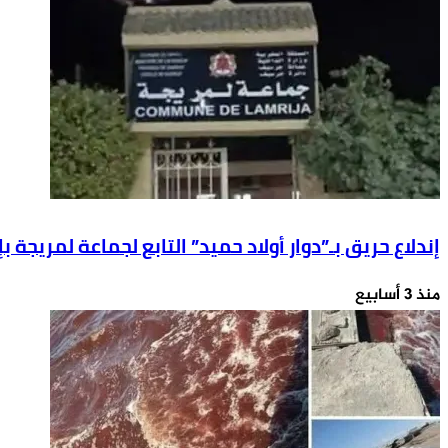
مستفيدة
غير
من
الشرعية
مشاريع
ليلة
الاستثمار
21
الأجنبي
إلى
المباشر
22
نونبر
الجاري
إندلاع حريق بـ”دوار أولاد حميد” التابع لجماعة لمريجة 
منذ 3 أسابيع