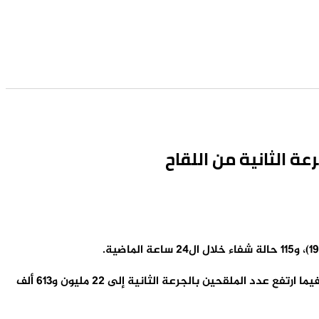
وأبرزت الوزارة في النشرة اليومية لحصيلة (كوفيد-19)، أن مليون و633 ألف و289 شخصا تلقوا الجرعة الثالثة من اللقاح المضاد للفيروس، فيما ارتفع عدد الملقحين بالجرعة الثانية إلى 22 مليون و613 ألف