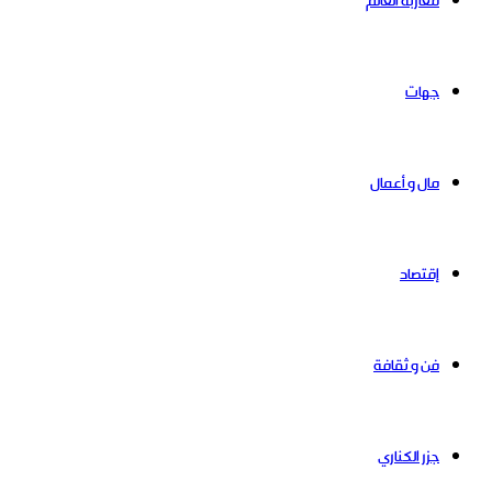
مغاربة العالم
جهات
مال و أعمال
إقتصاد
فن و ثقافة
جزر الكناري