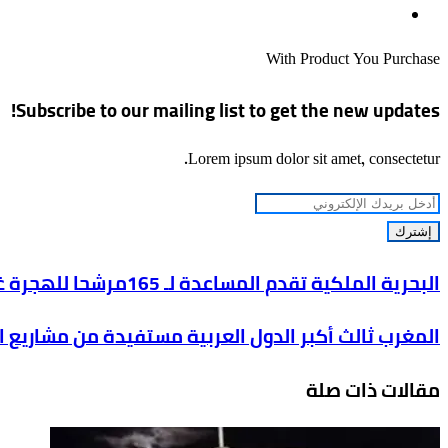
موقع
الويب
With Product You Purchase
Subscribe to our mailing list to get the new updates!
Lorem ipsum dolor sit amet, consectetur.
أدخل
بريدك
الإلكتروني
البحرية
البحرية الملكية تقدم المساعدة لـ 165مرشحا للهجرة غير الشرعية ليلة 21 إلى 22 نونبر الجاري
الملكية
المغرب
المغرب ثالث أكبر الدول العربية مستفيدة من مشاريع ال
تقدم
ثالث
المساعدة
مقالات ذات صلة
أكبر
لـ
الدول
165مرشحا
العربية
للهجرة