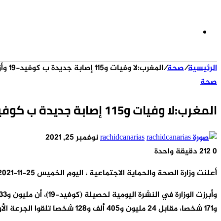
الوضع
الرئيسية
/
صحة
/
المغرب:لا وفيات و115 إصابة جديدة ب كوفيد-19 وأزيد من 22 مليون و613 ألف تلقوا الجرعة الثانية من اللقاح
المظلم
صحة
المغرب:لا وفيات و115 إصابة جديدة ب كوفيد-19 وأزيد من 22 مليون و613 ألف تلقوا الجرعة الثانية من اللقاح
أرسل
rachidcanarias
نوفمبر 25, 2021
بريدا
0
212
دقيقة واحدة
‫X
‫Pocket
لينكدإن
فيسبوك
بينتيريست
Odnoklassniki
إلكترونيا
أعلنت وزارة الصحة والحماية الاجتماعية ، اليوم الخميس 25-11-2021 ، أنه تم تسجيل صفر حالة وفاة و115 إصابة جديدة بفيروس (كوفيد-19)، و115 حالة شفاء خلال ال24 ساعة الماضية.
و171 شخصا، مقابل 24 مليون و405 ألف و128 شخصا تلقوا الجرعة الأولى.