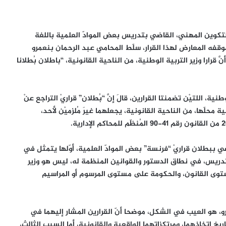
ة والتكوين المهني، القاضي بتدريس بعض الموادّ العلمية باللغة
قفه المعارض لهذا القرار، سلّط المحامي عبد الرحمان بنعمرو
َ قرارا وزير التربية الوطنية، من الناحية القانونية، “باطلان بُطلانا
نية، اللتيْن تضمنتا القرارين، قالَ إنَّ “بُطلان” قراريْ التراجع عنْ
محلّها، من الناحية القانونية، يجعلهما غيرَ مُلزميْن لأحد،
قضي ببطلان قراريْ “فرنسة” بعض الموادّ العلمية، أوّلها يتمثل في
تدريس، في نطاق الدستور والقوانين المنظمة له، ليس هو وزير
مستوى القانون، والحكومة على مستوى المرسوم أو المراسيم
، هو العيب في الشكل، موضحا أنّ القرارين المشار إليهما في
ريخ اتخاذهما، ومرتكزاتهما الواقعية والقانونية، أما السبب الثالث،