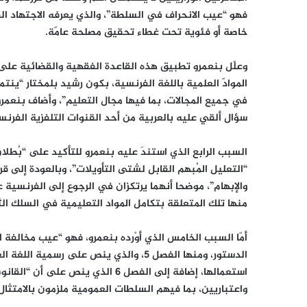
فهو “عيب الانحراف في السلطة”، والذي يعرفه الاجتهاد ا
خاصة أو فئوية تحت غطاء تحقيق مصلحة عامّة.
وعلّل بنعمرو تطبيق هذه القاعدة الفقهية والقضائية على 
الموادّ العلمية باللغة الفرنسية، بكون رشيد بلمختار “ين
في جميع المجالات، بما فيها مجال التعليم”، وأضاف بنعمرو 
سؤال ألقي عليه بالعربية من أحد القنوات التلفزية الفرنس
السبب الرابع الذي استندَ عليه بنعمرو للتأكيد على “بُطلان
“التعليل المُبهم القابل لشتى التأويلات”، وبالعودة إلى ق
والإبهام”، موضحا أنهما يرتكزان في الرجوع إلى الفرنسية
منها تلك المتعلقة بتكامل المواد التعليمية في السلك الث
أمّا السبب الخامس الذي أوْرده بنعمرو، فهو “عيب مخالفة 
الدستور، ومنها الفصل 5، والذي ينص على 
استعمالها، إضافة إلى الفصل 6 الذي 
واعتباريين، بما فيهم السلطات العمومية ملزمون بالامتثال 