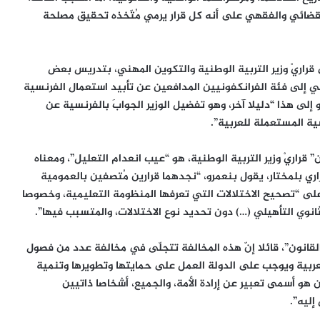
لقضائي والفقهي على أنه كل قرار يرمي مُتّخذه تحقيق مصلحة
قراريْ وزير التربية الوطنية والتكوين المهني، بتدريس بعض
تمي إلى فئة الفرانكفونيين المدافعين عن تأبيد استعمال الفرنسية
إلى هذا “دليلا آخر، وهو تفضيل الوزير الجوابَ بالفرنسية عن
ية المستعملة للعربية”.
” قراريْ وزير التربية الوطنية، هو “عيب انعدام التعليل”، ومعناه
راري بلمختار، يقول بنعمرو، “نجدهما قرارين مُتصفين بالعمومية
 على “تصحيح الاختلالات التي تعرفها المنظومة التعليمية، وخصوصا
انوي التأهيلي (…) دون تحديد نوع الاختلالات، والمتسبب فيها”.
القانون”، قائلا إنّ هذه المخالفة تتجلّى في مخالفة عدد من فصول
رسمية اللغة العربية ويوجب على الدولة العمل على حمايتها وتطويرها وتنمية
ينص على أن “القانون هو أسمى تعبير عن إرادة الأمة، والجميع، أشخاصا ذاتيين
إليه”.