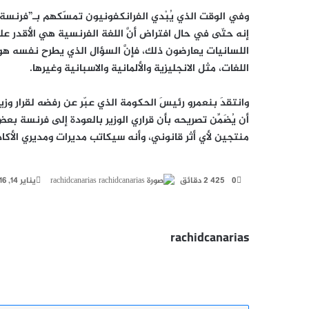
وفي الوقت الذي يُبْدي الفرانكفونيون تمسّكهم بـ”فرنسة” 
إنه حتّى في حال افتراض أنَّ اللغة الفرنسية هي الأقدر ع
اللسانيات يعارضون ذلك، فإنَّ السؤال الذي يطرح نفسه هو 
اللغات، مثل الانجليزية والألمانية والاسبانية وغيرها.
وانتقدَ بنعمرو رئيسَ الحكومة الذي عبّر عن رفضه لقرار وزير
أن يُضَمِّن تصريحه بأن قراري الوزير بالعودة إلى فرنسة بع
منتجين لأي أثر قانوني، وأنه سيكاتب مديرات ومديري الأكا
أرسل
0
425
2 دقائق
rachidcanarias
يناير 14, 2016
بريدا
إلكترونيا
rachidcanarias