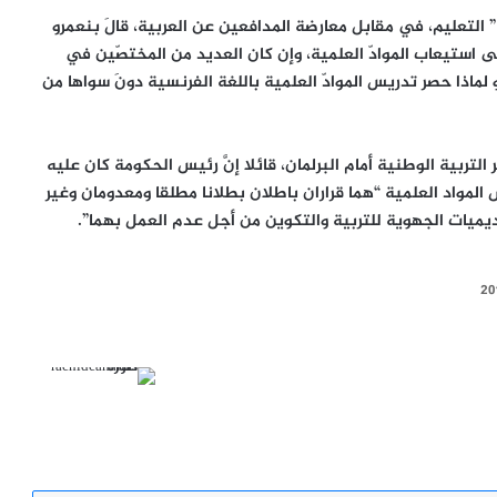
التعليم، في مقابل معارضة المدافعين عن العربية، قالَ بنعمرو
لى استيعاب الموادّ العلمية، وإن كان العديد من المختصّين في
لماذا حصر تدريس الموادّ العلمية باللغة الفرنسية دونَ سواها من
 التربية الوطنية أمام البرلمان، قائلا إنَّ رئيس الحكومة كان عليه
ض المواد العلمية “هما قراران باطلان بطلانا مطلقا ومعدومان وغير
ديميات الجهوية للتربية والتكوين من أجل عدم العمل بهما”.
موقع
الويب