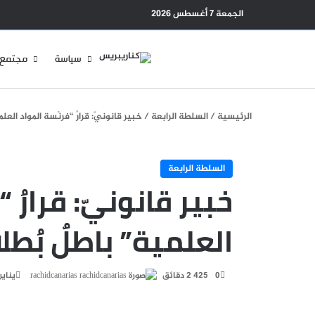
الجمعة 7 أغسطس 2026
سياسة
مجتمع
الرئيسية
/
السلطة الرابعة
/
خبير قانونيّ: قرارُ “فرنْسة المواد العلم
السلطة الرابعة
خبير قانونيّ: قرارُ 
العلمية” باطلٌ بُطلا
أرسل
0
425
2 دقائق
rachidcanarias
يناير 14, 16
بريدا
إلكترونيا