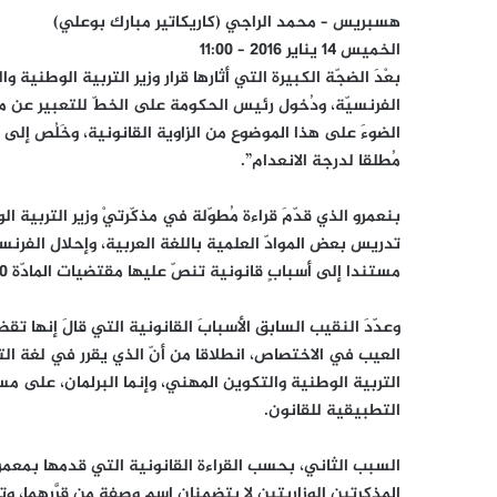
هسبريس – محمد الراجي (كاريكاتير مبارك بوعلي)
الخميس 14 يناير 2016 – 11:00
بعْدَ الضجّة الكبيرة التي أثارها قرار وزير التربية الوطني
الفرنسيّة، ودُخول رئيس الحكومة على الخطّ للتعبير عن مو
الضوءَ على هذا الموضوع من الزاوية القانونية، وخَلُص إلى أنّ
مُطلقا لدرجة الانعدام”.
بنعمرو الذي قدّمَ قراءة مُطوّلة في مذكّرتيْ وزير التربية الوط
تدريس بعض الموادّ العلمية باللغة العربية، وإحلال الفرنسية 
مستندا إلى أسبابٍ قانونية تنصّ عليها مقتضيات المادّة 20 من القانون رقم 41-90 المُنظّم للمحاكم الإدارية.
وعدّدَ النقيب السابق الأسبابَ القانونية التي قالَ إنها ت
العيب في الاختصاص، انطلاقا من أنّ الذي يقرر في لغة ال
التربية الوطنية والتكوين المهني، وإنما البرلمان، على 
التطبيقية للقانون.
السبب الثاني، بحسب القراءة القانونية التي قدمها بمعمرو
المذكرتين الوزاريتين لا يتضمنان اسم وصفة من قرَّرهما، وتا