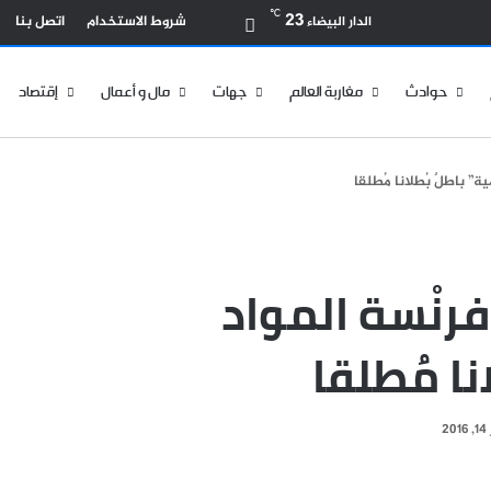
بحث عن
℃
23
شروط الاستخدام
اتصل بنا
الدار البيضاء
حوادث
مغاربة العالم
جهات
مال و أعمال
إقتصاد
ية” باطلٌ بُطلانا مُطلقا
“فرنْسة المواد
نا مُطلقا
20