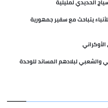
ياج الحديدي لمليلية
فاس
غير
مسؤولة
للأنباء يتباحث مع سفير جمهورية
عن
الجريمة
الأوكراني
والشعبي لبلادهم المساند للوحدة