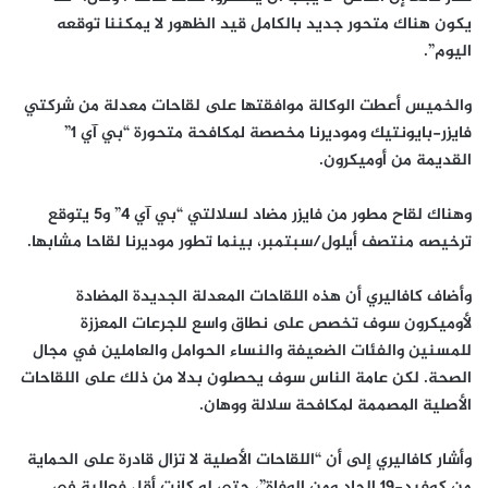
يكون هناك متحور جديد بالكامل قيد الظهور لا يمكننا توقعه
اليوم”.
والخميس أعطت الوكالة موافقتها على لقاحات معدلة من شركتي
فايزر-بايونتيك وموديرنا مخصصة لمكافحة متحورة “بي آي 1”
القديمة من أوميكرون.
وهناك لقاح مطور من فايزر مضاد لسلالتي “بي آي 4” و5 يتوقع
ترخيصه منتصف أيلول/سبتمبر، بينما تطور موديرنا لقاحا مشابها.
وأضاف كافاليري أن هذه اللقاحات المعدلة الجديدة المضادة
لأوميكرون سوف تخصص على نطاق واسع للجرعات المعززة
للمسنين والفئات الضعيفة والنساء الحوامل والعاملين في مجال
الصحة. لكن عامة الناس سوف يحصلون بدلا من ذلك على اللقاحات
الأصلية المصممة لمكافحة سلالة ووهان.
وأشار كافاليري إلى أن “اللقاحات الأصلية لا تزال قادرة على الحماية
من كوفيد-19 الحاد ومن الوفاة”، حتى لو كانت أقل فعالية في