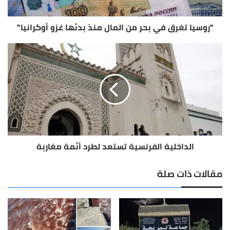
بدئها
غزو
"روسيا تغرق في بحر من المال منذ بدئها غزو أوكرانيا"
أوكرانيا"
الداخلية
الفرنسية
تستعد
لطرد
أئمة
مغاربة
الداخلية الفرنسية تستعد لطرد أئمة مغاربة
مقالات ذات صلة