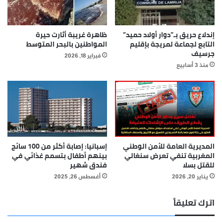
إندلاع حريق بـ”دوار أولاد حميد”
ظاهرة غريبة أثارت حيرة
التابع لجماعة لمريجة بإقليم
المواطنين بالبحر المتوسط
جرسيف
فبراير 18, 2026
منذ 3 أسابيع
المديرية العامة للأمن الوطني
إسبانيا: إصابة أكثر من 100 سائح
المغربية تنفي تعرض سنغالي
بينهم أطفال بتسمم غذائي في
للقتل بسلا
فندق شهير
يناير 20, 2026
أغسطس 26, 2025
اترك تعليقاً