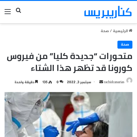
بحث عن
الق
الرئيسية
/
صحة
صحة
متحورات “جديدة كليا” من فيروس
كورونا قد تظهر هذا الشتاء
أرسل
rachidcanarias
سبتمبر 3, 2022
0
135
دقيقة واحدة
بريدا
إلكترونيا