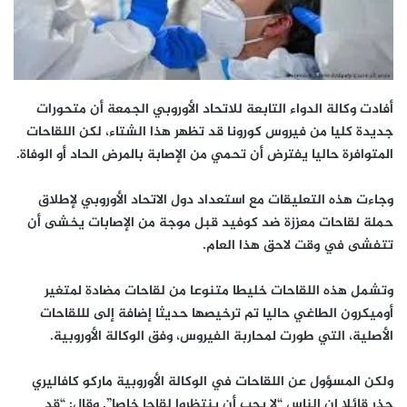
أفادت وكالة الدواء التابعة للاتحاد الأوروبي الجمعة أن متحورات
جديدة كليا من فيروس كورونا قد تظهر هذا الشتاء، لكن اللقاحات
المتوافرة حاليا يفترض أن تحمي من الإصابة بالمرض الحاد أو الوفاة.
وجاءت هذه التعليقات مع استعداد دول الاتحاد الأوروبي لإطلاق
حملة لقاحات معززة ضد كوفيد قبل موجة من الإصابات يخشى أن
تتفشى في وقت لاحق هذا العام.
وتشمل هذه اللقاحات خليطا متنوعا من لقاحات مضادة لمتغير
أوميكرون الطاغي حاليا تم ترخيصها حديثا إضافة إلى لللقاحات
الأصلية، التي طورت لمحاربة الفيروس، وفق الوكالة الأوروبية.
ولكن المسؤول عن اللقاحات في الوكالة الأوروبية ماركو كافاليري
حذر قائلا إن الناس “لا يجب أن ينتظروا لقاحا خاصا”. وقال: “قد