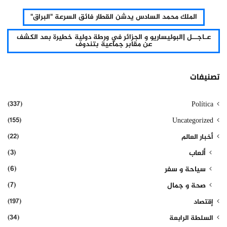
الملك محمد السادس يدشن القطار فائق السرعة "البراق"
عـاجــل |البوليساريو و الجزائر في ورطة دولية خطيرة بعد الكشف
عن مقابر جماعية بتندوف
تصنيفات
(337)
Política
(155)
Uncategorized
(22)
أخبار العالم
(3)
ألعاب
(6)
سياحة و سفر
(7)
صحة و جمال
(197)
إقتصاد
(34)
السلطة الرابعة