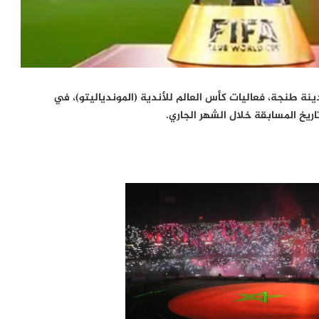
0-2023، بالملعب الكبير بمدينة طنجة، فعاليات كأس العالم للأندية (الموندياليتو)، في
ريخ المسابقة خلال الشهر الجاري.