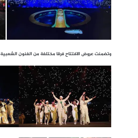
وتضمنت عروض الافتتاح فرقا مختلفة من الفنون الشعبية وال