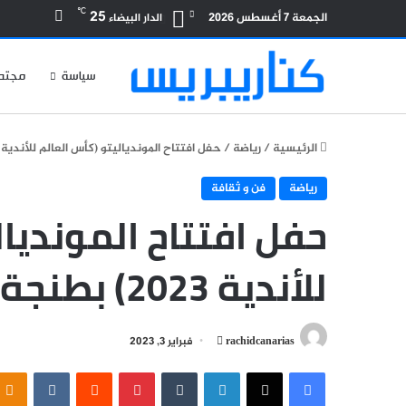
بحث عن
℃
25
الجمعة 7 أغسطس 2026
الدار البيضاء
سياسة
مجتم
الرئيسية
/
رياضة
/
حفل افتتاح الموندياليتو (كأس العالم للأندية 2023) بطنجة يبهر العالم + صور
رياضة
فن و ثقافة
حفل افتتاح المونديال
للأندية 2023) بطنجة يبهر العالم + صور
أرسل
rachidcanarias
فبراير 3, 2023
بريدا
فيسبوك
‫X
لينكدإن
بينتيريست
إلكترونيا