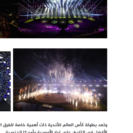
وتعد بطولة كأس العالم للأندية ذات أهمية خاصة للفرق ا
الأفضل في التاريخ، على غرار الأوروبية وأمريكا الجنوبية.