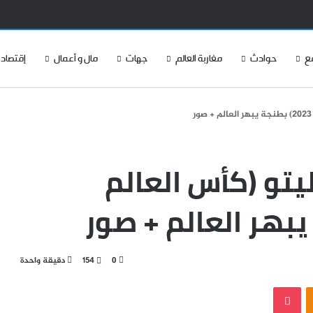
ع
حوادث
مغاربة العالم
جهات
مال و أعمال
إقتصاد
يتو (كأس العالم
0
154
دقيقة واحدة
‫Pocket
Odnoklassniki