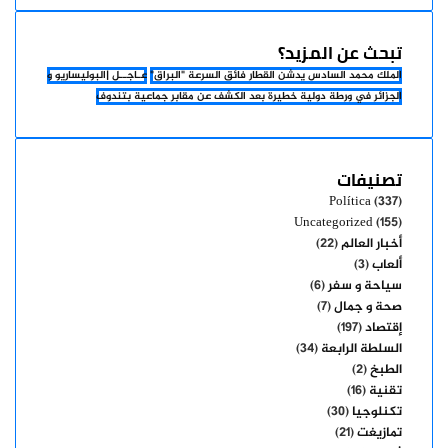
تبحث عن المزيد؟
الملك محمد السادس يدشن القطار فائق السرعة "البراق"
عـاجــل |البوليساريو و
الجزائر في ورطة دولية خطيرة بعد الكشف عن مقابر جماعية بتندوف
تصنيفات
Política
(337)
Uncategorized
(155)
أخبار العالم
(22)
ألعاب
(3)
سياحة و سفر
(6)
صحة و جمال
(7)
إقتصاد
(197)
السلطة الرابعة
(34)
الطبخ
(2)
تقنية
(16)
تكنلوجيا
(30)
تمازيغت
(21)