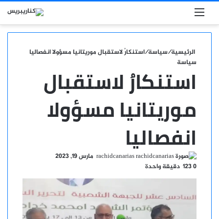
بحث عن
القائمة
الرئيسية
/
سياسة
/
استنكارُ لاستقبال موريتانيا مسؤولا انفصاليا
سياسة
استنكارُ لاستقبال
موريتانيا مسؤولا
انفصاليا
أرسل
rachidcanarias
مارس 19, 2023
بريدا
0
123
دقيقة واحدة
إلكترونيا