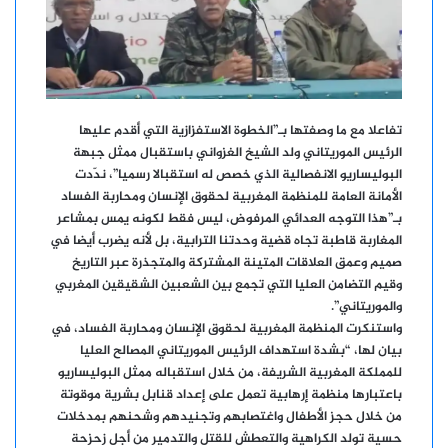
تفاعلا مع ما وصفتها بـ”الخطوة الاستفزازية التي أقدم عليها
الرئيس الموريتاني ولد الشيخ الغزواني باستقبال ممثل جبهة
البوليساريو الانفصالية الذي خصص له استقبالا رسميا”، ندّدت
الأمانة العامة للمنظمة المغربية لحقوق الإنسان ومحاربة الفساد
بـ”هذا التوجه العدائي المرفوض، ليس فقط لكونه يمس بمشاعر
المغاربة قاطبة تجاه قضية وحدتنا الترابية، بل لأنه يضرب أيضا في
صميم وعمق العلاقات المتينة المشتركة والمتجذرة عبر التاريخ
وقيم التضامن العليا التي تجمع بين الشعبين الشقيقين المغربي
والموريتاني”.
واستنكرت المنظمة المغربية لحقوق الإنسان ومحاربة الفساد، في
بيان لها، “بشدة استهداف الرئيس الموريتاني المصالح العليا
للمملكة المغربية الشريفة، من خلال استقباله ممثل البوليساريو
باعتبارها منظمة إرهابية تعمل على إعداد قنابل بشرية موقوتة
من خلال حجز الأطفال واغتصابهم وتجنيدهم وشحنهم بمدخلات
حسية تولد الكراهية والتعطش للقتل والتدمير من أجل زحزحة