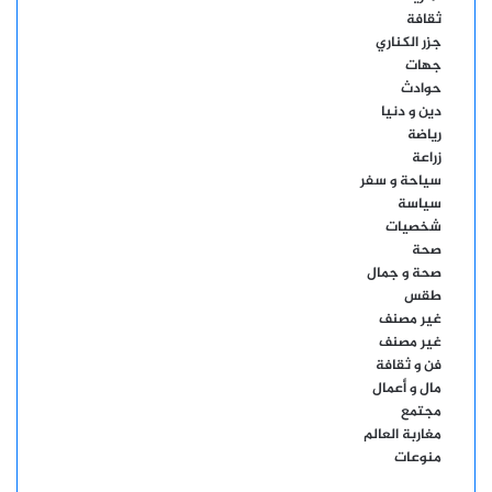
ثقافة
جزر الكناري
جهات
حوادث
دين و دنيا
رياضة
زراعة
سياحة و سفر
سياسة
شخصيات
صحة
صحة و جمال
طقس
غير مصنف
غير مصنف
فن و ثقافة
مال و أعمال
مجتمع
مغاربة العالم
منوعات