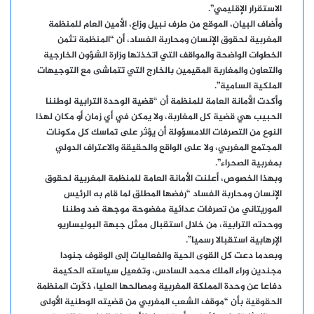
الاستقرار الإقليمي”.
وأضاف البيان، الموقع من طرف نبيل وزاع، الأمين العام للمنظمة
المغربية لحقوق الإنسان ومحاربة الفساد، أن “المنظمة تثمن
الخطوات الواضحة والمواقف التي اتخذتها وزارة الشؤون الخارجية
والتعاون والمغاربة المقيمين بالخارج التي تتماشى مع التوجيهات
الملكية السامية”.
وأكدت الأمانة العامة للمنظمة أن “قضية الوحدة الترابية لوطننا
الحبيب هي قضية كل المغاربة، ولا يمكن في أي زمان أو مكان لهذا
النوع من التصرفات اللامسؤولة أن يؤثر على تماسك كل مكونات
المجتمع المغربي، ولا على الواقع والحقيقة والاعتراف الدولي
بمغربية الصحراء”.
وبهذا الخصوص، أعلنت الأمانة العامة للمنظمة المغربية لحقوق
الإنسان ومحاربة الفساد “رفضها المطلق لما قام به الرئيس
الموريتاني من تصرفات عدائية مفضوحة موجهة ضد وطننا
ووحدته الترابية، من خلال استقبال ممثل جبهة البوليساريو
الإرهابية استقبالا رسميا”.
وبعدما دعت كل القوى الحية والفعاليات إلى الوقوف جنودا
مجندين وراء الملك محمد السادس، وتفعيل سياسته الحكيمة
دفاعا عن وحدة المملكة المغربية ومصالحها العليا، ذكّرت المنظمة
الحقوقية بأن “موقف الشعب المغربي من قضيته الوطنية الأولى