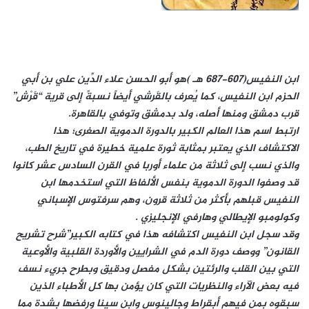
ابن النفيس(607-687 هـ )
هو أبو الحسن علاء الدِّين علي بن أبي
الحزم ابن النفيس، كما يُعرف بالقَرشي أيضاً نسبةً إلى قرية “قَرْش”
قرب دمشق ومنها أصله، ولد بدمشق وتوفي بالقاهرة.
ارتبط اسم هذا العالم الكبير بالدورة الدموية الصغرى؛ هذا
الاكتشاف الذي يعتبر بمثابة ثورة علمية خطيرة في تاريخ الطب،
والذي نسب إلى ثلاثة من علماء أوربا في القرن السادس عشر كانوا
قد وصفوا الدورة الدموية بنفس الألفاظ التي استخدمها ابن
النفيس قبلهم بأكثر من ثلاثة قرون، وهم سرفتوس الإسباني
وكولومبو الإيطالي وهارفي الإنجليزي .
وقد سجل ابن النفيس اكتشافه هذا في كتابه الكبير”شرح تشريح
القانون” ووصف دورة الدم في الشرايين والأوردة القلبية والأوعية
التي بين القلب والرئتين بشكل مفصل ودقيق وبطرح جريء نسف
فيه بعض الآراء والنظريات التي كان يؤمن بها كل الأطباء الذين
سبقوه بمن فيهم أبقراط وجالينوس وابن سينا ورفضها بشدة مما