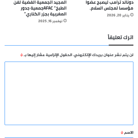
دونالد ترامب ليصبح عضوا
المجيد الجمعية الفضية لفن
مؤسسا لمجلس السلام.
الطبخ” AFACجمعية جدور
المغربية بجزر الكناري”
يناير 20, 2026
نوفمبر 16, 2025
اترك تعليقاً
لن يتم نشر عنوان بريدك الإلكتروني.
الحقول الإلزامية مشار إليها بـ
*
ا
ل
ت
ع
ل
ي
ق
*
الاسم
*