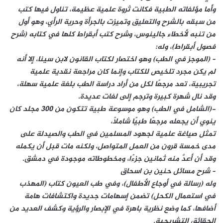
وأما مؤلفاته الطبية فكانت ثروة علمية عظيمة، تناول فيها كتب
من سبقه بالشرح والتعليق وتميزت بالجرأة وحرية الرأي، وهو أول
من تنبه لأخطاء جالينوس، وشرح كتب أبقراط كلها في كتابه (شرح
فصول أبقراط)، وله:
– (الموجز في الطب) وهو اختصار لكتاب القانون لابن سينا، إلا أنه
لم يكن مجرد تلخيص للكتاب وإنما كان مراجعة نقدية علمية
تجريبية، تعد مرجعًا لكل من أراد دراسة الطب بلغة علمية سهلة،
وقد نال شهرة كبيرة وترجم إلى لغات عديدة.
-(الشامل في الطب) وهو موسوعة طبية تتكون من 300 مجلد كان
ينوي أن يجعله مرجعًا طبيًا شاملاً،
تمثل صياغة علمية لجهود المسلمين في الطب والصيدلة على
مدى خمسة قرون من العمل المتواصل، ولكنه مات قبل أن يكمله
وقد أن أعدَّ منه ثمانين جزءًا، ومخطوطاته موجودة في دمشق.
– شرح مسائل حنين بن اسحاق
وله (رسالة في أوجاع الأطفال)، وفي طب العيون كتاب (المهذب
في استعمال الكحل) تضمن إسهامات جديدة واكتشافات هامة
أضافها، كما وضع نظرية باهرة في الإبصار والرؤية وكشف العديد من
الحقائق التشريحية.