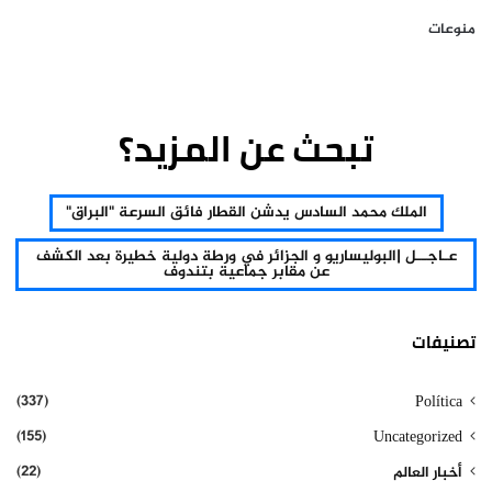
منوعات
تبحث عن المزيد؟
الملك محمد السادس يدشن القطار فائق السرعة "البراق"
عـاجــل |البوليساريو و الجزائر في ورطة دولية خطيرة بعد الكشف
عن مقابر جماعية بتندوف
تصنيفات
(337)
Política
(155)
Uncategorized
(22)
أخبار العالم