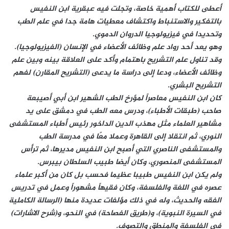
أعطى للكتاب أهمية خاصة، وتجلت فيه عبقرية ابن النفيس
بالتفكير والاستنباط واكتشاف معطيات هامة جدا في علم الطب
وتحديدا في فيزيولوجيا الدروان الدموي.
وهو يعد أحد رواد علم وظائف الأعضاء في الإنسان (الفيزيولوجيا).
وقد تناول علم التشريح باهتمام وأكد على العلاقة بينه وبين علم
وظائف الأعضاء، ودعا إلى دراسة ما يدعى (التشريح المقارن) لفهم
التشريح البشري.
كان ابن النفيس معاصراً لمؤرخ الطب الشهير ابن أبي أصيبعة
صاحب (طبقات الأطباء)، ودرس معه الطب في دمشق على يد
مشاهير العلماء مثل مهذب الدين الداخور رئيس أطباء المستشفى
النوري، ثم انتقلا إلى القاهرة وعملا معًا في مدرسة الطب
والمستشفى الناصري التي أصبح ابن النفيس مديرها، ثم ترأس
المستشفى المنصوري، وكان أيضا طبيب السلطان بيبرس.
ولم يكن ابن النفيس طبيبا عظيما فحسب بل كان من أكبر علماء
عصره في اللغة والفلسفة، وكان فقيهاً مشهوراً وعمل في تدريس
الفقه والحديث، وله في ذلك مؤلفات عديدة منها (الرسالة الكاملية
في السيرة النبوية)، و(طريق الفصاحة) في النحو، و(شرح الاشارات)
في الفلسفة والمنطق والتصوف.