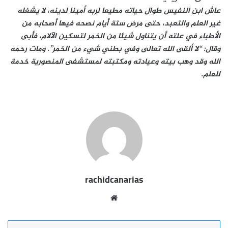
عاش ابن النفيس طوال حياته مطيعا لربه أمينا لدينه، لا يشغله
غير العلم والتعبد، حتى مرض ستة أيام نصحه فيها أصحابه من
الأطباء في علته أن يتناول شيئا من الخمر لتسكين الآلام، فأبى
وقال: “لا ألقى الله تعالى وفي بطني شيء من الخمر”. ومات رحمه
الله وقد وهب بيته وعيادته ومكتبته لمستشفى المنصورية خدمة
للعلم.
rachidcanarias
موقع
الويب