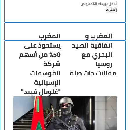
أدخل
بريدك
الإلكتروني
المغرب و
المغرب
المغرب
المغرب
و
يستحوذ
اتفاقية الصيد
يستحوذ على
اتفاقية
على
البحري مع
50% من أسهم
الصيد
50%
البحري
من
روسيا
شركة
مع
أسهم
مقالات ذات صلة
الفوسفات
روسيا
شركة
الفوسفات
الإسبانية
الإسبانية
"غلوبال فييد"
"غلوبال
فييد"