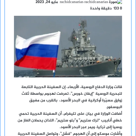
أرسل
rachidcanarias
مايو 24, 2023
بريدا
0
133
دقيقة واحدة
إلكترونيا
قالت وزارة الدفاع الروسية، الأربعاء، إن السفينة الحربية التابعة
للبحرية الروسية “إيفان خورس”، تعرضت لهجوم بواسطة ثلاث
زوارق مسيّرة أوكرانية في البحر الأسود، بالقرب من مضيق
البوسفور.
أضافت الوزارة في بيان على تليغرام، أن السفينة الحربية تحمي
خطي أنابيب “ترك ستريم” و”بلو ستريم”، اللذان يحملان الغاز من
روسيا إلى تركيا، ويمر عبر البحر الأسود.
وأشارت موسكو إلى أن الهجوم “فشل”، وتواصل السفينة الحربية