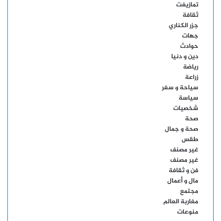
تمازيغت
ثقافة
جزر الكناري
جهات
حوادث
دين و دنيا
رياضة
زراعة
سياحة و سفر
سياسة
شخصيات
صحة
صحة و جمال
طقس
غير مصنف
غير مصنف
فن و ثقافة
مال و أعمال
مجتمع
مغاربة العالم
منوعات