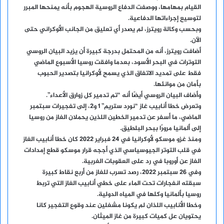
القيام بمهامها، ووصفت الدفاع الروسية الهجوم بأنه يمنحها المبرر
لتوسيع إجراءاتها الدفاعية.
وبحسب وكالة رويترز، لم يصدر أي تعليق من الجانب الأوكراني حتى
الآن.
أضافت رويترز، أنه من المحتمل بدرجة كبيرة أن يزيد البيان الروسي
التوترات في البحر الأسود، بعدما وافقت روسيا الأسبوع الماضي
فقط على تمديد الاتفاق الذي يسمح لأوكرانيا بتصدير الحبوب
بأمان من موانئها.
وأضاف البيان الروسي أيضًا أنه “تم تدمير كل زوارق الأعداء”.
وتعرض خطا أنابيب غاز “نورد ستريم” 1 و2، إلى تفجيرات سبتمبر
الماضي، ما أسفر عن تدمير الخطين اللذين يحملان الغاز من روسيا
إلى ألمانيا مرورًا ببحر البلطيق.
ومنذ غزو موسكو لأوكرانيا في 24 فبراير 2022 كان خطا أنابيب الغاز
في قلب التوتر الجيوسياسي الذي أججه قرار موسكو قطع إمدادات
الغاز عن أوروبا في رد على العقوبات الغربية.
وفي 26 سبتمبر 2022، رصد تسرب للغاز من أربع نقاط كبيرة
سبقته انفجارات تحت الماء على خطي أنابيب الغاز التي تربط
روسيا بألمانيا وكلها في المياه الدولية.
وخطا الأنابيب اللذان لم يكونا مشغلين عند وقوع التفجير كانا
يحتويان عل كميات كبيرة من غاز الميثان.