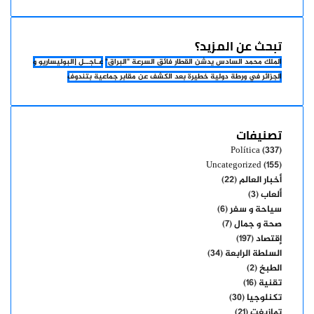
تبحث عن المزيد؟
الملك محمد السادس يدشن القطار فائق السرعة "البراق"
عـاجــل |البوليساريو و
الجزائر في ورطة دولية خطيرة بعد الكشف عن مقابر جماعية بتندوف
تصنيفات
Política
(337)
Uncategorized
(155)
أخبار العالم
(22)
ألعاب
(3)
سياحة و سفر
(6)
صحة و جمال
(7)
إقتصاد
(197)
السلطة الرابعة
(34)
الطبخ
(2)
تقنية
(16)
تكنلوجيا
(30)
تمازيغت
(21)