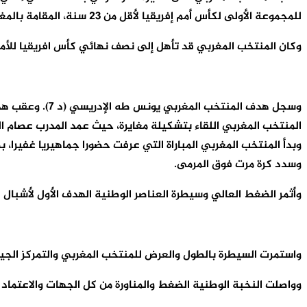
للمجموعة الأولى لكأس أمم إفريقيا لأقل من 23 سنة، المقامة بالمغرب إلى غاية ثامن يوليوز المقبل.
وكان المنتخب المغربي قد تأهل إلى نصف نهائي كأس افريقيا للأمم
المنتخب المغربي اللقاء بتشكيلة مغايرة، حيث عمد المدرب عصام ا
وبدأ المنتخب المغربي المباراة التي عرفت حضورا جماهيريا غفيرا،
وسدد كرة مرت فوق المرمى.
وأثمر الضغط العالي وسيطرة العناصر الوطنية الهدف الأول لأشبا
واستمرت السيطرة بالطول والعرض للمنتخب المغربي والتمركز الجيد
وواصلت النخبة الوطنية الضغط والمناورة من كل الجهات والاعتماد