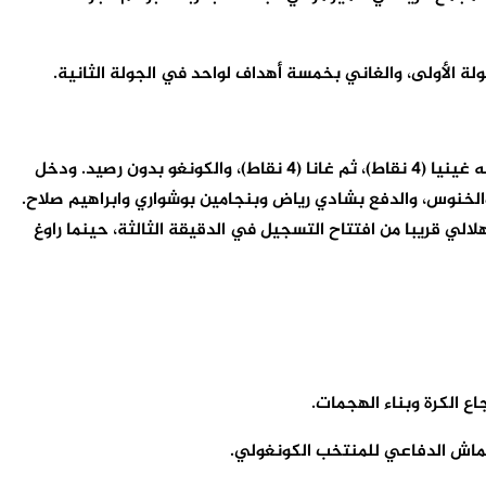
ة الأولى، والغاني بخمسة أهداف لواحد في الجولة الثانية.
وسجل هدف المنتخب المغربي يونس طه الإدريسي (د 7). وعقب هذا اللقاء، تصدر المنتخب المغربي المجموعة الأولى برصيد 9 نقاط، تليه غينيا (4 نقاط)، ثم غانا (4 نقاط)، والكونغو بدون رصيد. ودخل
والخنوس، والدفع بشادي رياض وبنجامين بوشواري وابراهيم صلاح.
لي قريبا من افتتاح التسجيل في الدقيقة الثالثة، حينما راوغ
 الكرة وبناء الهجمات.
كماش الدفاعي للمنتخب الكونغولي.