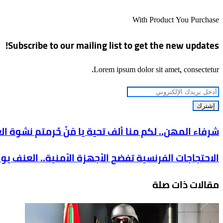
الويب
With Product You Purchase
Subscribe to our mailing list to get the new updates!
Lorem ipsum dolor sit amet, consectetur.
أدخل
بريدك
الإلكتروني
شرفاء
شرفاء المهن.. لكم منا ألف تحية يا مَنْ حُرمتم نشوة ال
المهن..
الاحتجاجات
الاحتجاجات الفرنسية تفضح الأجهزة الأمنية.. العنف يو
لكم
الفرنسية
منا
مقالات ذات صلة
تفضح
ألف
الأجهزة
تحية
الأمنية..
يا