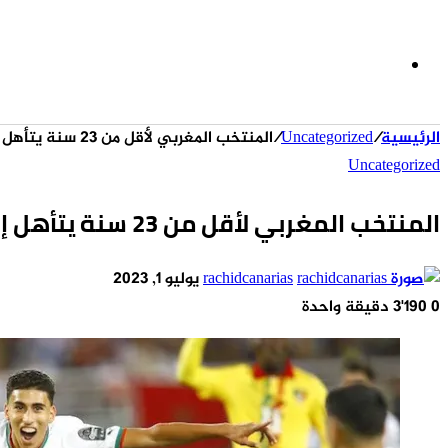
الوضع
الرئيسية
/
Uncategorized
/
المنتخب المغربي لأقل من 23 سنة يتأهل إلى نصف نهائي أمم أفريقيا +فديو
المظلم
Uncategorized
المنتخب المغربي لأقل من 23 سنة يتأهل إلى نصف نهائي أمم أفريقيا +فديو
أرسل
rachidcanarias
يوليو 1, 2023
بريدا
0
3٬190
دقيقة واحدة
‫X
‫Pocket
لينكدإن
فيسبوك
بينتيريست
Odnoklassniki
إلكترونيا