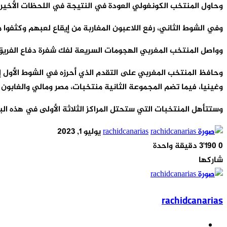
وحاول المنتخب الكونغولي العودة في النتيجة في اللحظات الأخيرة
وفي الشوط الثاني، رفع اللاعبون المغاربة من إيقاع لعبهم وكثفوا
وواصل المنتخب المغربي الهجومات السريعة لفك شفرة دفاع الفريق
وحافظ المنتخب المغربي على التقدم الذي أحرزه في الشوط الأول إ
وغينيا، فيما تضم المجموعة الثانية منتخبات، مصر ومالي والغابون و
وستتأهل المنتخبات التي ستحتل المراكز الثلاثة الأولى في هذه البطولة
أرسل
rachidcanarias
يوليو 1, 2023
بريدا
0
3٬190
دقيقة واحدة
‫X
‫Pocket
لينكدإن
فيسبوك
بينتيريست
Odnoklassniki
إلكترونيا
شاركها
‫X
‫Pocket
طباعة
مشاركة
لينكدإن
فيسبوك
بينتيريست
Odnoklassniki
عبر
rachidcanarias
البريد
موقع