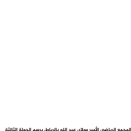
الكونغولي بهدف للاشيء، في المباراة التي جمعتهما، مساء يوم الجمعة30-06-2023، على أرضية المجمع الرياضي الأمير مولاي عبد الله بالرباط، برسم الجولة الثالثة