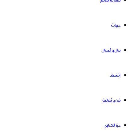
مغاربة العالم
جهات
مال و أعمال
إقتصاد
فن و ثقافة
جزر الكناري