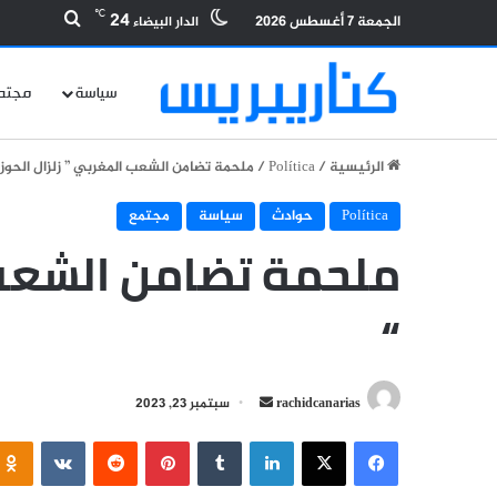
بحث عن
℃
24
الجمعة 7 أغسطس 2026
الدار البيضاء
سياسة
مجتم
الرئيسية
/
Política
/
ملحمة تضامن الشعب المغربي ” زلزال الحوز 
Política
حوادث
سياسة
مجتمع
ملحمة تضامن الشعب ا
“
أرسل
rachidcanarias
سبتمبر 23, 2023
بريدا
فيسبوك
‫X
لينكدإن
بينتيريست
إلكترونيا