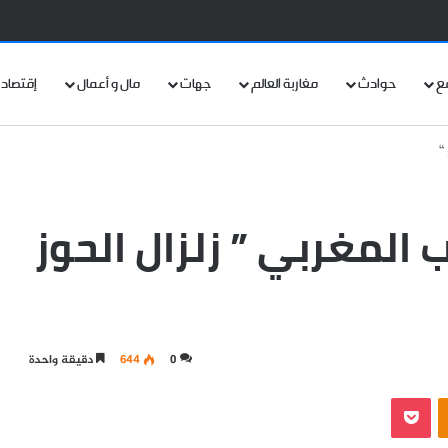
ع
حوادث
مغاربة العالم
جهات
مال و أعمال
إقتصاد
“
لمغربي ” زلزال الحوز
0
644
دقيقة واحدة
‫Pocket
Odnoklassniki