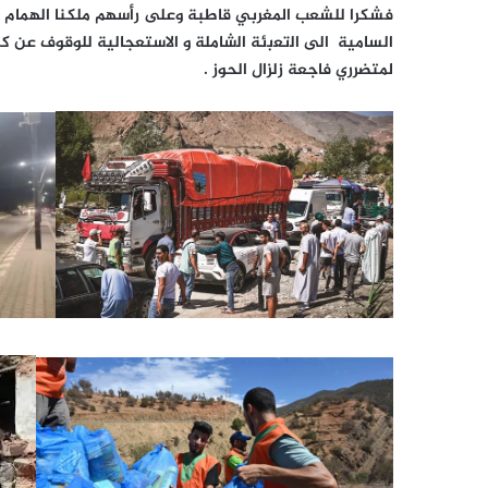
فشكرا للشعب المغربي قاطبة وعلى رأسهم ملكنا الهمام م
السامية الى اﻟﺗﻌﺑﺋﺔ اﻟﺷﺎﻣﻠﺔ و الاستعجالية للوقوف عن 
لمتضرري فاجعة زلزال الحوز .