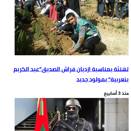
البرلمان
الحل
الوحيد
لنزاع
الصحراء
تهنئة بمناسبة ازديان فراش الصديق”عبد الكريم
بنعربية” بمولود جديد
منذ 3 أسابيع