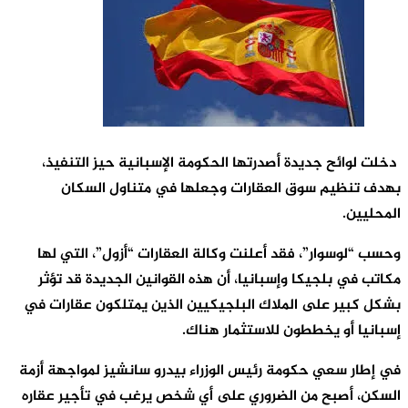
دخلت لوائح جديدة أصدرتها الحكومة الإسبانية حيز التنفيذ،
بهدف تنظيم سوق العقارات وجعلها في متناول السكان
المحليين.
وحسب “لوسوار”، فقد أعلنت وكالة العقارات “أزول”، التي لها
مكاتب في بلجيكا وإسبانيا، أن هذه القوانين الجديدة قد تؤثر
بشكل كبير على الملاك البلجيكيين الذين يمتلكون عقارات في
إسبانيا أو يخططون للاستثمار هناك.
في إطار سعي حكومة رئيس الوزراء بيدرو سانشيز لمواجهة أزمة
السكن، أصبح من الضروري على أي شخص يرغب في تأجير عقاره