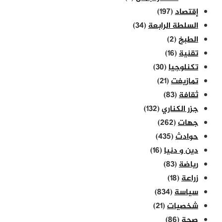
إقتصاد
(197)
السلطة الرابعة
(34)
الطبخ
(2)
تقنية
(16)
تكنلوجيا
(30)
تمازيغت
(21)
ثقافة
(83)
جزر الكناري
(132)
جهات
(262)
حوادث
(435)
دين و دنيا
(16)
رياضة
(83)
زراعة
(18)
سياسة
(834)
شخصيات
(21)
صحة
(86)