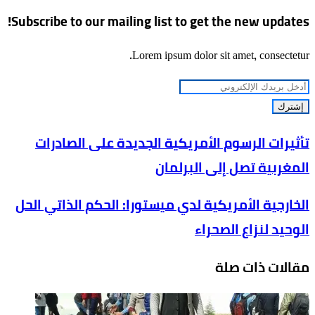
Subscribe to our mailing list to get the new updates!
Lorem ipsum dolor sit amet, consectetur.
أدخل
بريدك
الإلكتروني
تأثيرات
تأثيرات الرسوم الأمريكية الجديدة على الصادرات
الرسوم
المغربية تصل إلى البرلمان
الأمريكية
الجديدة
الخارجية
الخارجية الأمريكية لدي ميستورا: الحكم الذاتي الحل
على
الأمريكية
الوحيد لنزاع الصحراء
الصادرات
لدي
المغربية
ميستورا:
مقالات ذات صلة
تصل
الحكم
إلى
الذاتي