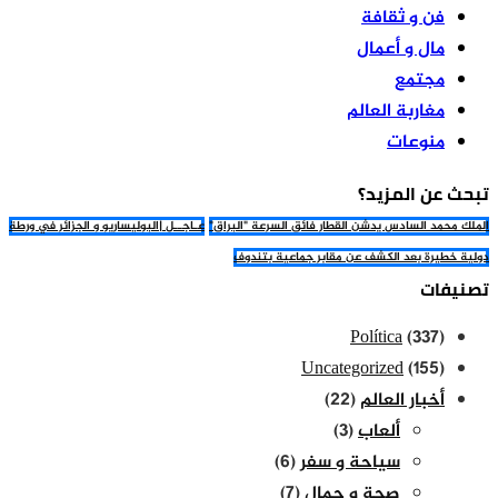
فن و ثقافة
مال و أعمال
مجتمع
مغاربة العالم
منوعات
تبحث عن المزيد؟
الملك محمد السادس يدشن القطار فائق السرعة "البراق"
عـاجــل |البوليساريو و الجزائر في ورطة
دولية خطيرة بعد الكشف عن مقابر جماعية بتندوف
تصنيفات
Política
(337)
Uncategorized
(155)
أخبار العالم
(22)
ألعاب
(3)
سياحة و سفر
(6)
صحة و جمال
(7)