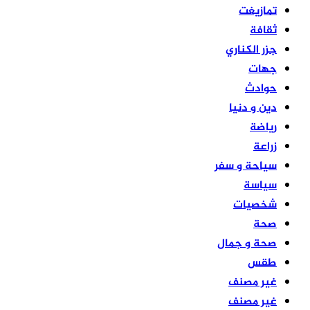
تمازيغت
ثقافة
جزر الكناري
جهات
حوادث
دين و دنيا
رياضة
زراعة
سياحة و سفر
سياسة
شخصيات
صحة
صحة و جمال
طقس
غير مصنف
غير مصنف