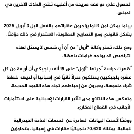
الحصول على موافقة صريحة من أغلبية ثلثي الملاك الآخرين في
المبنى.
بينما يمكن لمن كانوا يؤجرون عقاراتهم بالفعل قبل 3 أبريل 2025
بشكل قانوني ومع التصاريح المطلوبة، الاستمرار في ذلك مؤقتًا.
ومع ذلك، تحذر وكالة “أزول” من أن أي شخص لا يمتثل لهذه
التراخيص قد يواجه غرامات باهظة.
أظهرت دراسة أجرتها “أزول” على 15 ألف بلجيكي أن أربعة من كل
عشرة بلجيكيين يمتلكون منزلًا ثانيًا في إسبانيا أو لديهم خطط
شراء ملموسة، يعبرون عن إحباطهم تجاه هذه القيود الجديدة.
وتعكس هذه النتائج مدى تأثير القرارات الإسبانية على استثمارات
الأجانب في القطاع العقاري.
ووفقًا لأحدث البيانات الصادرة عن الخدمات العامة الفيدرالية
للمالية، يمتلك 70,620 بلجيكيًا عقارات في إسبانيا، متجاوزين