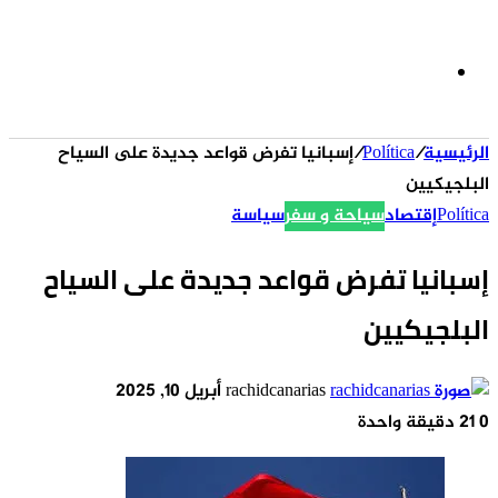
الوضع
الرئيسية
/
Política
/
إسبانيا تفرض قواعد جديدة على السياح
المظلم
البلجيكيين
Política
إقتصاد
سياحة و سفر
سياسة
إسبانيا تفرض قواعد جديدة على السياح
البلجيكيين
أرسل
rachidcanarias
أبريل 10, 2025
بريدا
0
21
دقيقة واحدة
إلكترونيا