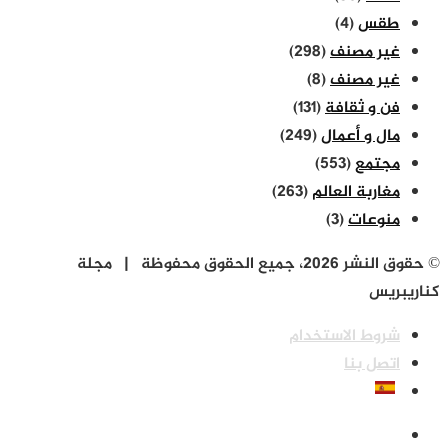
طقس
(4)
غير مصنف
(298)
غير مصنف
(8)
فن و ثقافة
(131)
مال و أعمال
(249)
مجتمع
(553)
مغاربة العالم
(263)
منوعات
(3)
© حقوق النشر 2026، جميع الحقوق محفوظة | مجلة
كناريبريس
شروط الاستخدام
اتصل بنا
فيسبوك