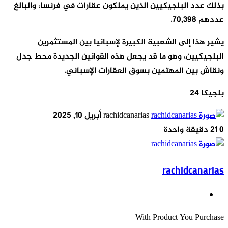
بذلك عدد البلجيكيين الذين يملكون عقارات في فرنسا، والبالغ
عددهم 70,398.
يشير هذا إلى الشعبية الكبيرة لإسبانيا بين المستثمرين
البلجيكيين، وهو ما قد يجعل هذه القوانين الجديدة محط جدل
ونقاش بين المهتمين بسوق العقارات الإسباني.
بلجيكا 24
أرسل
rachidcanarias
أبريل 10, 2025
بريدا
0
21
دقيقة واحدة
إلكترونيا
rachidcanarias
موقع
الويب
With Product You Purchase