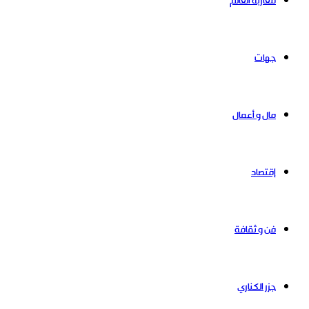
مغاربة العالم
جهات
مال و أعمال
إقتصاد
فن و ثقافة
جزر الكناري