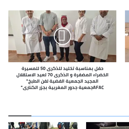
حفل
بمناسبة
تخليد
للذكرى
50
للمسيرة
الخضراء
المضفرة
و
حفل بمناسبة تخليد للذكرى 50 للمسيرة
الذكرى
70
الخضراء المضفرة و الذكرى 70 لعيد الاستقلال
لعيد
المجيد الجمعية الفضية لفن الطبخ"
الاستقلال
AFACجمعية جدور المغربية بجزر الكناري"
المجيد
الجمعية
الفضية
لفن
الطبخ"
AFACجمعية
جدور