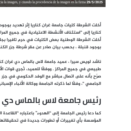
ncia la imagen, y citando la procedencia de la imagen en la firma 29/5/2025
أخلت الشرطة كليات جامعة غران كناريا إثر تهديد بوج
كناريا إلى “استئناف الأنشطة الاعتيادية في جميع المراك
أخلت الشرطة الوطنية بعض الكليات في
حرم تافيرا
بجام
بوجود قنبلة
، بحسب بيان صادر عن مقر شرطة جزر الكنا
ناشد لويس سيرا ، عميد جامعة لاس بالماس دي غران كناريا (GC
طبيعي في جميع المراكز
. ووفقًا للعميد،
تُجري قوات الأ
صرّح بأنه على اتصال مباشر مع الوفد الحكومي في جزر ا
الجامعي
“، وفقًا لما ذكرته الجامعة ووكالة الأنباء الإسبانية (E
رئيس جامعة لاس بالماس دي جر
كما دعا رئيس الجامعة إلى
“الهدوء”
باعتباره “القاعدة 
المؤسسة بأي تغييرات أو تطورات جديدة في تحقيقاتها”