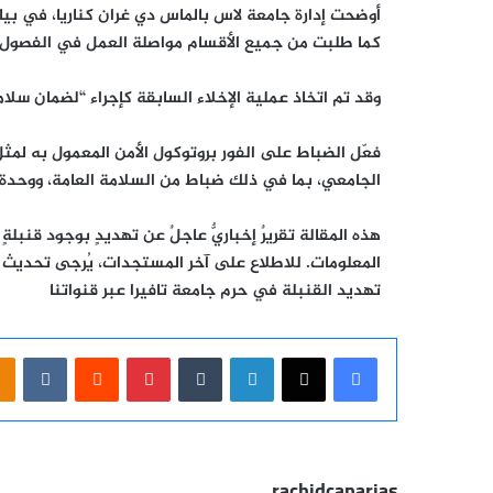
أوضحت إدارة جامعة لاس بالماس دي غران كناريا، في بيان 
كما طلبت من جميع الأقسام مواصلة
العمل في الفصول 
وقد تم اتخاذ عملية الإخلاء السابقة كإجراء “لضمان
سلام
فعّل الضباط على الفور
بروتوكول الأمن
المعمول به لمثل
الجامعي، بما في ذلك ضباط من السلامة العامة، ووحدة 
هذه المقالة تقريرٌ إخباريٌّ عاجلٌ عن تهديدٍ بوجود قنبل
المعلومات. للاطلاع على آخر المستجدات، يُرجى تحديث 
تهديد القنبلة في حرم جامعة تافيرا عبر قنواتنا
فيسبوك
‫X
لينكدإن
بينتيريست
iki
rachidcanarias