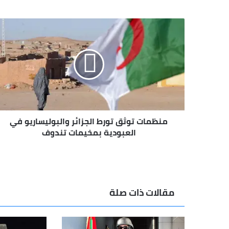
منظمات
توثق
تورط
الجزائر
والبوليساريو
في
العبودية
بمخيمات
تندوف
منظمات توثق تورط الجزائر والبوليساريو في
العبودية بمخيمات تندوف
مقالات ذات صلة