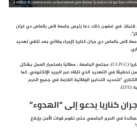
a medios de comunicación exclusivamente para ilustrar la noticia a la que hace refere
ود قنبلة. في غضون ذلك، دعا رئيس جامعة لاس بالماس دي غران
ز”.
عة لاس بالماس دي جران كناريا كإجراء وقائي بعد تلقي
تهديد
ري.
ULP)،
مجتمع الجامعة
، مطالبًا
باستمرار العمل بشكل
من تحقيقًا في التهديد الذي تلقاه عبر البريد الإلكتروني.
كما
لكناري
“لتحديد التدابير الوقائية اللازمة في جميع الحرم
EF).
ان كناريا يدعو إلى “الهدوء”
السائدة في الحرم الجامعي حتى تقوم قوات الأمن بإبلاغ
.