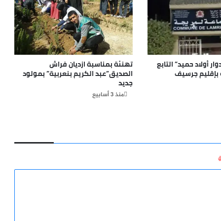
المغربية
بجزر
الكناري"
وار أولاد حميد” التابع
تهنئة بمناسبة ازديان فراش
 بإقليم جرسيف
الصديق”عبد الكريم بنعربية” بمولود
جديد
منذ 3 أسابيع