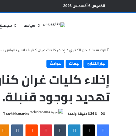
الخميس 6 أغسطس 2026
سياسة
مجتمع
الرئيسية
/
جزر الكناري
/
إخلاء كليات غران كناريا بلاس بالماس ب
جزر الكناري
جهات
حوادث
إخلاء كليات غران كنا
تهديد بوجود قنبلة.
أر
0
26
دقيقة واحدة
rachidcanarias
بري
فيسبوك
‫X
لينكدإن
بينتيريست
ssniki
إلك