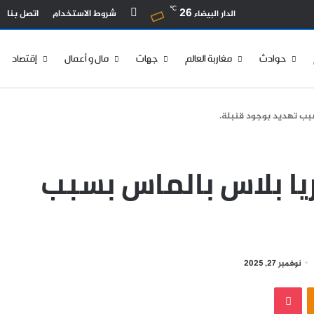
بحث عن
℃
26
شروط الاستخدام
اتصل بنا
الدار البيضاء
حوادث
مغاربة العالم
جهات
مال و أعمال
إقتصاد
سبب تهديد بوجود قنبلة.
ريا بلاس بالماس بسبب
سل
نوفمبر 27, 2025
دا
‫Pocket
Odnokla
ترونيا