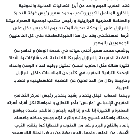
فقد المغرب اليوم واحد من أبرز الفعاليات المدنية والحوقية
بالخارج المناضل الكبيربوشعب محمد سفير رئيس غرفة التجارة
والصناعة المغربية البرازيلية و رئيس منتدب لجمعية الصحراء بيتنا
بالبرازيل على إثر وعكة صحية ألمت به يوم الخميس دخل على
اثرها المستشفى وقد نزل هذا الخبركالصاعقة على كل الفاعليين
الجمعويين بالمهجر
بوشعب محمد سفير أفنى حياته في خدمة الوطن والدافع عن
القضية المغربية بالبرازيل وأمريكا اللاتينية ،له مشاركات وأنشطة
كثيرة هناك مثل المغرب احسن تمثيل وواجه اعداء الوطن واعداء
الوحدة الترابية للمغرب في كثير من المناسبات داخل البرازيل
وخارجها وكان من المدافعين عن القضية الفلسطينية والقضايا
العربية
وبهذا المصاب الجلل يتقدم رشيد بلخدير رئيس المركز الثقافي
المغربي الإسباني “ماريس” بأحر التعازي والمواساة لكل أفراد أسرته
الصغيرة و الكبيرة إنا لله و إنا إليه راجعون فاللهم تغمده بواسع
رحمتك واسكنه فسيح جناتك واكرم نزله ووسع مدخله واغسله
بالماء والثلج والبرد ونقه من الذنوب والخطايا كما ينقى الثوب
الأبيض من الدنس واجعل قبره روضة من رياض الجنة انك سميع