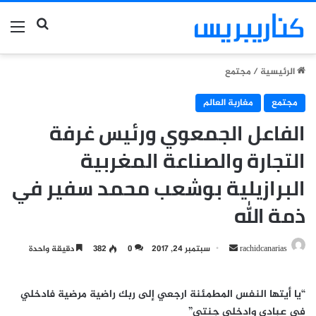
بحث عن
الق
الرئيسية
/
مجتمع
مجتمع
مغاربة العالم
الفاعل الجمعوي ورئيس غرفة
التجارة والصناعة المغربية
البرازيلية بوشعب محمد سفير في
ذمة الله
أرسل
rachidcanarias
سبتمبر 24, 2017
0
382
دقيقة واحدة
بريدا
إلكترونيا
“يا أيتها النفس المطمئنة ارجعي إلى ربك راضية مرضية فادخلي
في عبادي وادخلي جنتي”