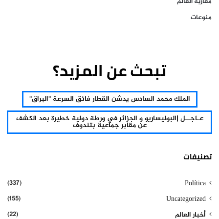
مغاربة العالم
منوعات
تبحث عن المزيد؟
الملك محمد السادس يدشن القطار فائق السرعة "البراق"
عـاجــل |البوليساريو و الجزائر في ورطة دولية خطيرة بعد الكشف
عن مقابر جماعية بتندوف
تصنيفات
(337)
Política
(155)
Uncategorized
(22)
أخبار العالم