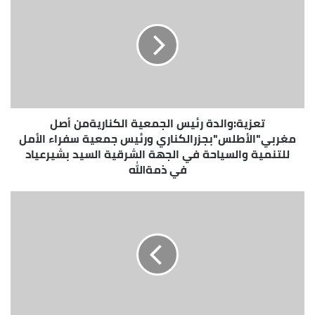
رئيس
الجمعية
الكناريةمن
أصل
مغربي"الأطلس"بجزرالكناري
ورئيس
جمعية
سفراء
تعزية:والدة رئيس الجمعية الكناريةمن أصل
الأمل
للتنمية
مغربي"الأطلس"بجزرالكناري ورئيس جمعية سفراء الأمل
والسياحة
للتنمية والسياحة في الجهة الشرقية السيد بشيرعياد
في
في ذمةالله
الجهة
الشرقية
البيرو
السيد
تصفع
بشيرعياد
البوليساريو
في
والجزائر
ذمةالله