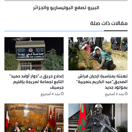
البيرو تصفع البوليساريو والجزائر
مقالات ذات صلة
تهنئة بمناسبة ازديان فراش
إندلاع حريق بـ”دوار أولاد حميد”
الصديق”عبد الكريم بنعربية”
التابع لجماعة لمريجة بإقليم
بمولود جديد
جرسيف
منذ 3 أسابيع
منذ 4 أسابيع