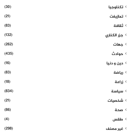
(30)
تكنلوجيا
(21)
تمازيغت
(83)
ثقافة
(132)
جزر الكناري
(262)
جهات
(435)
حوادث
(16)
دين و دنيا
(83)
رياضة
(18)
زراعة
(834)
سياسة
(21)
شخصيات
(86)
صحة
(4)
طقس
(298)
غير مصنف