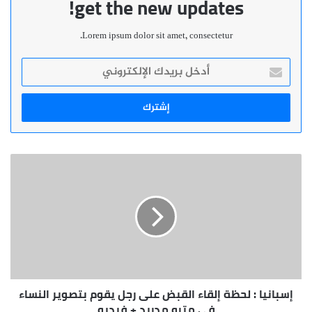
get the new updates!
Lorem ipsum dolor sit amet, consectetur.
أدخل
بريدك
الإلكتروني
إسبانيا
:
لحظة
إلقاء
القبض
على
رجل
يقوم
بتصوير
إسبانيا : لحظة إلقاء القبض على رجل يقوم بتصوير النساء
النساء
في
في مترو مدريد + فيديو