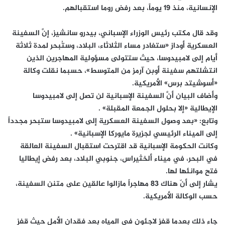
الإنسانية، منذ 19 يوماً، بعد رفض روما استقبالهم.
وقد قال مكتب رئيس الوزراء الإسباني، بيدرو سانشيز، إنَّ السفينة
العسكرية أوداز «ستغادر مساء الثلاثاء، البلاد، وستُبحر لمدة ثلاثة
أيام إلى لامبيدوسا، حيث ستتولى مسؤولية المهاجرين الذين
انتشلتهم سفينة أوبن آرمز من المتوسط»، حسبما نقلت وكالة
«أسوشيتد برس» الأمريكية.
وأضاف البيان أنَّ السفينة الإسبانية لن تصل إلى لامبيدوسا
الإيطالية «إلا بحلول الجمعة المقبلة» .
وتابع: «بعد وصول السفينة العسكرية إلى لامبيدوسا ستبحر مجدداً
إلى الميناء الرئيسي لجزيرة مايوركا الإسبانية» .
وكانت الحكومة الإسبانية قد اقترحت استقبال السفينة العالقة
في البحر، في ميناء ألخثيراس، جنوبي البلاد، بعد رفض إيطاليا
فتح موانئها لها.
يشار إلى أنّ هناك 83 مهاجراً مازالوا عالقين على متنن السفينة،
حسب الوكالة الأمريكية.
جاء ذلك بعدما قفز لاجئون في المياه بعد فقدان الأمل حيث قفز