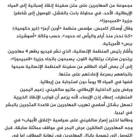
مجموعة من المهاجرين على متن سفينة إنقاذ إسبانية إلى المياه
الإيطالية، الأحد، في محاولة باءت بالفشل، للوصول إلى شاطئ
جزيرة «لامبيدوزا».
وقال أوسكار كامبس، مؤسس منظمة «أوبن آرمز» (غير حكومية):
«كنا نحذر منذ أيام واليأس له حدود»، حسب وكالة «أسوشيتد
برس» الأمريكية.
وأشار رئيس المنظمة الإنسانية، الذي نشر فيديو يظهر 4 مهاجرين
يرتدون سترات برتقالية اللون، يسبحون باتجاه جزيرة «لامبيدوزا»،
إلى أن بعض أفراد الطاقم من سفينة المنظمة الإنسانية سبحوا
باتجاههم بسرعة لإعادتهم على متنها.
قضوا في المياه 19 يوماً دون استجابة من إيطاليا.
ورفض وزير الداخلية الإيطالي، ماتيو سالفيني، زعيم اليمين
المتطرف، إعطاء إذن الإرساء، لأنه يزعم أن قوارب الإنقاذ الخيرية
تسهل بشكل أساسي تهريب المهاجرين من قاعدة المتّجرين بالبشر
في ليبيا.
وطالما اختبر إصرار سالفيني على سياسية «إغلاق الأبواب» في
وجه المهاجرين العالقين عرض البحر في مواقف مماثلة سابقة، قبل
التوصل إلى تسوية بإنزال المهاجرين في نهاية المطاف، إما في