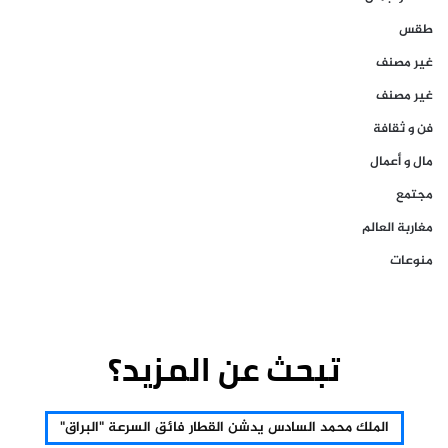
طقس
غير مصنف
غير مصنف
فن و ثقافة
مال و أعمال
مجتمع
مغاربة العالم
منوعات
تبحث عن المزيد؟
الملك محمد السادس يدشن القطار فائق السرعة "البراق"