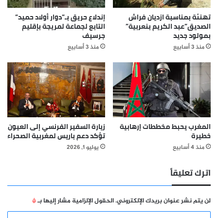
تهنئة بمناسبة ازديان فراش
إندلاع حريق بـ”دوار أولاد حميد”
الصديق”عبد الكريم بنعربية”
التابع لجماعة لمريجة بإقليم
بمولود جديد
جرسيف
منذ 3 أسابيع
منذ 3 أسابيع
المغرب يحبط مخططات إرهابية
زيارة السفير الفرنسي إلى العيون
خطيرة
تؤكد دعم باريس لمغربية الصحراء
منذ 4 أسابيع
يوليو 1, 2026
اترك تعليقاً
لن يتم نشر عنوان بريدك الإلكتروني.
الحقول الإلزامية مشار إليها بـ
*