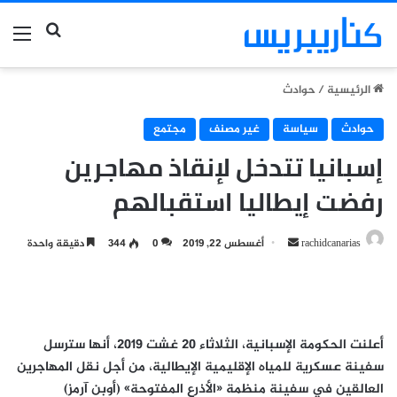
بحث عن
الق
الرئيسية
/
حوادث
حوادث
سياسة
غير مصنف
مجتمع
إسبانيا تتدخل لإنقاذ مهاجرين
رفضت إيطاليا استقبالهم
أرسل
rachidcanarias
أغسطس 22, 2019
0
344
دقيقة واحدة
بريدا
إلكترونيا
أعلنت الحكومة الإسبانية، الثلاثاء 20 غشت 2019، أنها سترسل
سفينة عسكرية للمياه الإقليمية الإيطالية، من أجل نقل المهاجرين
العالقين في سفينة منظمة «الأذرع المفتوحة» (أوبن آرمز)