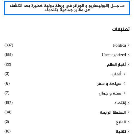
عـاجــل |البوليساريو و الجزائر في ورطة دولية خطيرة بعد الكشف
عن مقابر جماعية بتندوف
تصنيفات
(337)
Política
(155)
Uncategorized
(22)
أخبار العالم
(3)
ألعاب
(6)
سياحة و سفر
(7)
صحة و جمال
(197)
إقتصاد
(34)
السلطة الرابعة
(2)
الطبخ
(16)
تقنية