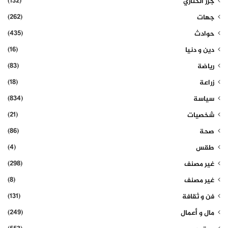
(132)
جزر الكناري
(262)
جهات
(435)
حوادث
(16)
دين و دنيا
(83)
رياضة
(18)
زراعة
(834)
سياسة
(21)
شخصيات
(86)
صحة
(4)
طقس
(298)
غير مصنف
(8)
غير مصنف
(131)
فن و ثقافة
(249)
مال و أعمال