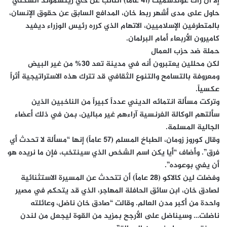
إلا أن زاك غولدسميث (41 عاماً) النائب عن حي ريتشموند السكني
حاول على مدى أشهر ربط خان، المدافع السابق عن حقوق الإنسان،
بالمتطرفين الإسلاميين، الاتهام الذي كرره رئيس الوزراء ديفيد
كاميرون الأربعاء أمام البرلمان.
حملة ضد حزب العمال
لكن محللين يعتبرون أنه في مدينة تعد 30% من غير البيض
ومعروفة بالتسامح والتنوع الثقافي قد تترك هذه الاستراتيجية أثراً
عكسياً.
وتركت مسألة انتمائه الديني عدداً كبيراً من الناخبين الذين
سألتهم الوكالة الفرنسية آراءهم غير مبالين، بمن في ذلك أعضاء
الجالية المسلمة.
وقال كوروز زومان، الطباخ المسلم (57 عاماً) إنها “مسألة لا تحدث أي
فرق”. وأضاف “أيا يكن اسم الشخص الذي سينتخب، فإن ما نريده هو
أن يفي بوعوده”.
وفضلت لين كالاكو (28 عاماً) أن تتحدث عن المسيرة الاستثنائية
لصادق خان، ابن سائق الحافلة المهاجر، الذي قد يتحكم في مصير
واحدة من أكبر مدن العالم. وقالت “صادق خان ناضل، وعائلته
ناضلت… وسيناضل على الأرجح بمزيد من القوة ليجعل من لندن