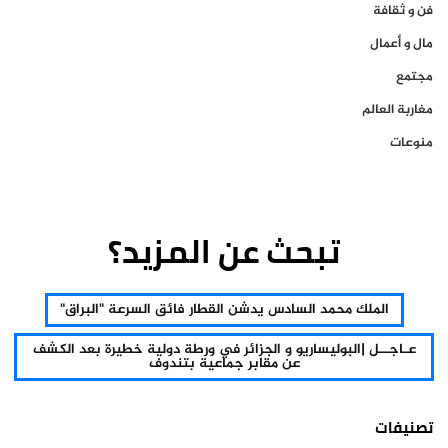
فن و ثقافة
مال و أعمال
مجتمع
مغاربة العالم
منوعات
تبحث عن المزيد؟
الملك محمد السادس يدشن القطار فائق السرعة "البراق"
عـاجــل |البوليساريو و الجزائر في ورطة دولية خطيرة بعد الكشف
عن مقابر جماعية بتندوف
تصنيفات