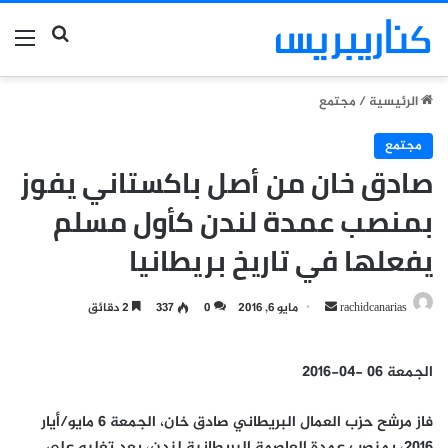
بحث عن
الق
الرئيسية
/
مجتمع
مجتمع
صادق خان من أصل باكستاني يفوز
بمنصب عمدة لندن كأول مسلم
يفعلها في تاريخ بريطانيا
أرسل
rachidcanarias
مايو 6, 2016
0
337
2 دقائق
بريدا
إلكترونيا
الجمعة 06 -04-2016
فاز مرشح حزب العمال البريطاني صادق خان، الجمعة 6 مايو/أيار
2016، بمنصب عمدة العاصمة البريطانية لندن، بعد تغلبه على