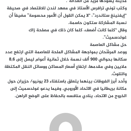
مدينة يسودها مزيد من العدالة”.
وكتب توني ترافرس الأستاذ في معهد لندن للاقتصاد في صحيفة
“إيفنينغ ستاندرد”، “لا يمكن القول أن الأمور محسومة” مضيفاً أن
نسبة المشاركة ستكون حاسمة.
وقال “كلما كانت أضعف، كلما كان ذلك في مصلحة زاك
غولدسميث”.
حل مشاكل العاصمة
ووعد المرشّحان بمواجهة المشاكل الملحة للعاصمة التي ارتفع عدد
سكانها بحوالي 900 ألف نسمة خلال ثمانية أعوام ليصل إلى 8,6
ملايين وفي مقدمها، ارتفاع أسعار المساكن ووسائل النقل المكتظة
والتلوث.
وأحد أبرز الفروقات بينهما يتعلق باستفتاء 23 يونيو/ حزيران حول
مكانة بريطانيا في الاتحاد الأوروبي. وفيما يدعو غولدسميث إلى
الخروج من الاتحاد، ينادي منافسه بالحفاظ على الوضع الراهن.