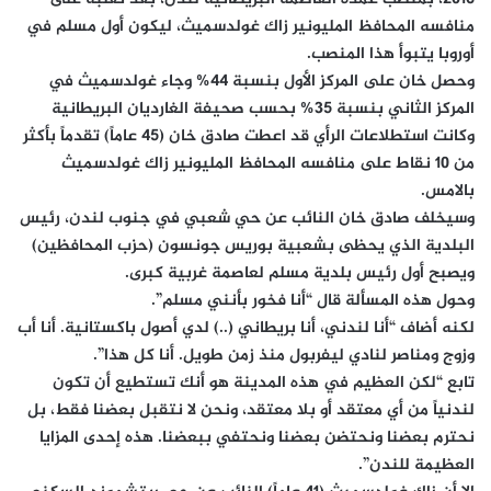
منافسه المحافظ المليونير زاك غولدسميث، ليكون أول مسلم في
أوروبا يتبوأ هذا المنصب.
وحصل خان على المركز الأول بنسبة 44% وجاء غولدسميث في
المركز الثاني بنسبة 35% بحسب صحيفة الغارديان البريطانية
وكانت استطلاعات الرأي قد اعطت صادق خان (45 عاماً) تقدماً بأكثر
من 10 نقاط على منافسه المحافظ المليونير زاك غولدسميث
بالامس.
وسيخلف صادق خان النائب عن حي شعبي في جنوب لندن، رئيس
البلدية الذي يحظى بشعبية بوريس جونسون (حزب المحافظين)
ويصبح أول رئيس بلدية مسلم لعاصمة غربية كبرى.
وحول هذه المسألة قال “أنا فخور بأنني مسلم”.
لكنه أضاف “أنا لندني، أنا بريطاني (..) لدي أصول باكستانية. أنا أب
وزوج ومناصر لنادي ليفربول منذ زمن طويل. أنا كل هذا”.
تابع “لكن العظيم في هذه المدينة هو أنك تستطيع أن تكون
لندنياً من أي معتقد أو بلا معتقد، ونحن لا نتقبل بعضنا فقط، بل
نحترم بعضنا ونحتضن بعضنا ونحتفي ببعضنا. هذه إحدى المزايا
العظيمة للندن”.