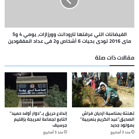
وورزازات،
يومي
4
و5
ماي
الفيضانات التي عرفتها تارودانت وورزازات، يومي 4 و5
2016
تودي
ماي 2016 تودي بحيات 6 أشخاص و2 في عداد المفقودين
بحيات
6
مقالات ذات صلة
أشخاص
و2
في
عداد
المفقودين
تهنئة بمناسبة ازديان فراش
إندلاع حريق بـ”دوار أولاد حميد”
الصديق”عبد الكريم بنعربية”
التابع لجماعة لمريجة بإقليم
بمولود جديد
جرسيف
منذ 3 أسابيع
منذ 3 أسابيع