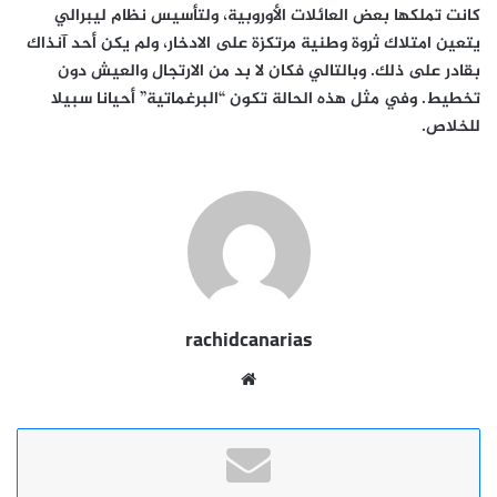
كانت تملكها بعض العائلات الأوروبية، ولتأسيس نظام ليبرالي
يتعين امتلاك ثروة وطنية مرتكزة على الادخار، ولم يكن أحد آنذاك
بقادر على ذلك. وبالتالي فكان لا بد من الارتجال والعيش دون
تخطيط. وفي مثل هذه الحالة تكون “البرغماتية” أحيانا سبيلا
للخلاص.
rachidcanarias
موقع
الويب