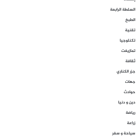
السلطة الرابعة
الطبخ
تقنية
تكنلوجيا
تمازيغت
ثقافة
جزر الكناري
جهات
حوادث
دين و دنيا
رياضة
زراعة
سياحة و سفر