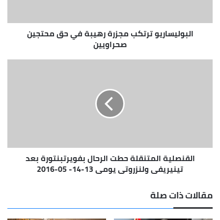
محتجين
صحراويين
البوليساريو ترتكب مجزرة رهيبة في حق محتجين
صحراويين
القنصلية
المتنقلة
حطت
الرحال
بفويرتبنتورة
بعد
تينيريفي
ولنزروتي
يومي
القنصلية المتنقلة حطت الرحال بفويرتبنتورة بعد
13-
14-
تينيريفي ولنزروتي يومي 13-14- 05-2016
05-
2016
مقالات ذات صلة