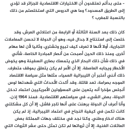
– متى بدأتم تعتقدون أن الاختيارات الاقتصادية للجزائر قد تؤدي
إلى الطريق المسدود؟ وما هي الدروس التي استخلصتم من ذلك
بالنسبة للمغرب ؟
كان ذلك بعد السنة الثالثة أو الرابعة من اعتلائي العرش، وقد
خلصت إلى استنتاج لا جدال فيه، وهو أن الدولة لا تحسن المعاملات
التجارية، أولا لأنها لا تعرف كيف تبيع وتشتري، وثانيا لأن لها مهام
أخرى. ومنذ ذلك الحين أصبحت من أنصار المبادرة الخاصة، شأني
في ذلك شأن ذلك البحار الذي يتمسك بصاري السفينة وهو يخوض
الأخطار ويجابه العاصفة. إلا أن الأمر لم يكن يتعلق بموقف متطرف.
ذلك أنني أعتبر أن الليبرالية العمياء، مثلها مثل سياسة الاقتصاد
الموجه بصرامة، تعد قاتلة. وقد أكدت الأحداث التي شهدتها لوس
أنجلس مؤخرا أنه يتعين على المسؤولين الأمريكيين اعتماد تدخل
الدولة، بعض الشيء، في سياستهم الاقتصادية. فمنذ 1964 إذن،
وأنا أعرف أن الدولة برهنت على أنها تاجر فاشل، إلا أن كل مشكلتي
كانت تكمن في كيفية النجاح في اعتماد الليبرالية، إذ لم يكن
هناك ادخار وطني. وكنا نجد في مختلف جهات المملكة بعض
العائلات الغنية، إلا أن ثرواتها لم تكن تمثل حتى عشر الثروات التي