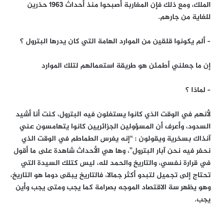
الملك، ومع ذلك فإن المغاربة أصبحوا منذ أحداث 1963 حذرين
للغاية من جارهم.
– ألم يكونوا قلقين من الموارد الهامة التي كان يدرها البترول ؟
إن ما جعلني أطمئن هو طريقة استعمالهم لتلك الموارد
– لماذا ؟
لأنهم في الوقت الذي كانوا يستغلون فيه البترول، كنت أنا أشيد
السدود، وأعرف أن المسؤولين الجزائريين كانوا يتهامسون عني
آنذاك بسخرية ويقولون
:
“إنه يغرس الطماطم في الوقت الذي
نحفر فيه نحن آبار البترول”، وها هي الأحداث شاهدة على ما أقول
في قرارة نفسي، والتاريخ والحمد لله، ليس كتلك السيدة التي
تحتاج إلى تجميل لتبدو أكثر جمالا، فالتاريخ يبقى دوما هو التاريخ،
وهو يظهر سة الاقتصاد الموجه بصرامة كما يجب ومتى يجب وأين
يجب.