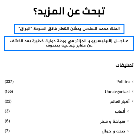
تبحث عن المزيد؟
الملك محمد السادس يدشن القطار فائق السرعة "البراق"
عـاجــل |البوليساريو و الجزائر في ورطة دولية خطيرة بعد الكشف
عن مقابر جماعية بتندوف
تصنيفات
(337)
Política
(155)
Uncategorized
(22)
أخبار العالم
(3)
ألعاب
(6)
سياحة و سفر
(7)
صحة و جمال