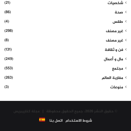
(21)
شخصيات
(86)
صحة
(4)
طقس
(298)
غير مصنف
(8)
غير مصنف
(131)
فن و ثقافة
(249)
مال و أعمال
(553)
مجتمع
(263)
مغاربة العالم
(3)
منوعات
© حقوق النشر 2026، جميع الحقوق محفوظة | مجلة كناريبريس
شروط الاستخدام
اتصل بنا