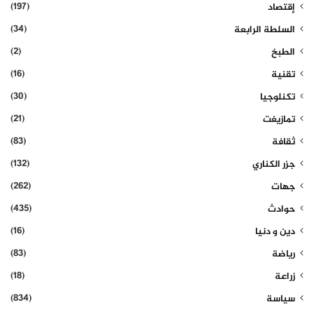
(197)
إقتصاد
(34)
السلطة الرابعة
(2)
الطبخ
(16)
تقنية
(30)
تكنلوجيا
(21)
تمازيغت
(83)
ثقافة
(132)
جزر الكناري
(262)
جهات
(435)
حوادث
(16)
دين و دنيا
(83)
رياضة
(18)
زراعة
(834)
سياسة