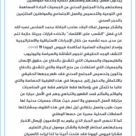
يبذلون أقصى جهدهم وطاقتهم لحماية وخدمة المواطنين
وسلامتهم وكذا المجتمع المدني من الجمعيات الجادة المساهمة
في التوعية والتحسيس والعمل الاجتماعي والمواطنين الملتزمين
بالحجر الصحي.
والشكر موصول لملك البلاد صاحب الجلالة محمد السادس نصره الله
الذي فضل “الشعب على الاقتصاد” باتخاده قرارات جريئة حازمة تنم
عن مدى حبه لشعبه من خلال الإجراءات الاستباقية والاستراتيجية
وإصدار تعليماته السامية لمكافحة فيروس كورونا covid 19.
اكتشف الوجه الحقيقي لنجوم الشاشة والسياسة واليوتيوب
والفايسبوك والجمعيات التي تتشدق بالدفاع عن حقوق الإنسان
والجمعيات التي استفادت من منح الدولة والتي تتشدق بالدفاع
وتكوين وتحسيس المجتمع المدني فقد ظهر وجهها الحقيقي
بالانكماش والدخول إلى جحورها في هذه الظرفية الحساسة والتي
غالبا ما تتمثل في رؤسائها فقط فتراهم فقط في المناسبات
والولائم والمآتم قصد الظهور والتباهي وهم في الأصل عبارة عن
مرتزقة العمل الجمعوي ولا اعمم حيث هناك جمعيات مدنية لها
صيت طيب وتعمل بتفاني ليل نهار في هذه الظروف ومشاركتها
السلطات المحلية معبرة عن حسها الوطني
كما لا ننسى الدور الجبار الذي يقوم به الإعلاميون لإيصال الاخبار
ومجابهتهم لمخاطر الإصابة والشكر موصول لرجال التعليم
فشكرا فيروس كورونا فقد فتحت أعينا ما كنا ايزاءه كالعميان