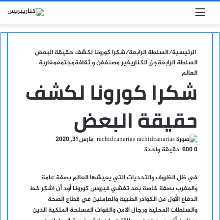
بحث عن
القائمة
الرئيسية
/
السلطة الرابعة
/
شكرا كورونا لكشف حقيقة البعض
السلطة الرابعة
جزر الكناري
غير مصنف
فن و ثقافة
مجتمع
مغاربة
العالم
شكرا كورونا لكشف
حقيقة البعض
أرسل
rachidcanarias
مارس 31, 2020
بريدا
0
600
دقيقة واحدة
إلكترونيا
في ظل الظروف والتحديات التي يعيشها العالم بصفة عامة
والمغرب بصفة خاصة بعد تفشي فيروس كورونا أود أن اشكر خط
الدفاع الأول من الكوادر الطبية والعاملين في قطاع الصحة
والسلطات المحلية ورجال الامن والقوات المسلحة الملكية الذين