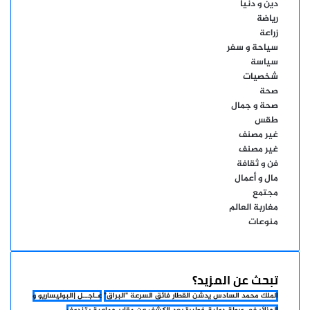
دين و دنيا
رياضة
زراعة
سياحة و سفر
سياسة
شخصيات
صحة
صحة و جمال
طقس
غير مصنف
غير مصنف
فن و ثقافة
مال و أعمال
مجتمع
مغاربة العالم
منوعات
تبحث عن المزيد؟
الملك محمد السادس يدشن القطار فائق السرعة "البراق"
عـاجــل |البوليساريو و