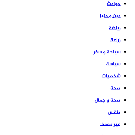
حوادث
دين و دنيا
رياضة
زراعة
سياحة و سفر
سياسة
شخصيات
صحة
صحة و جمال
طقس
غير مصنف