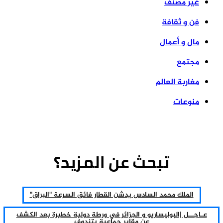
غير مصنف
فن و ثقافة
مال و أعمال
مجتمع
مغاربة العالم
منوعات
تبحث عن المزيد؟
الملك محمد السادس يدشن القطار فائق السرعة "البراق"
اجــل |البوليساريو و الجزائر في ورطة دولية خطيرة بعد الكشف
عن مقابر جماعية بتندوف