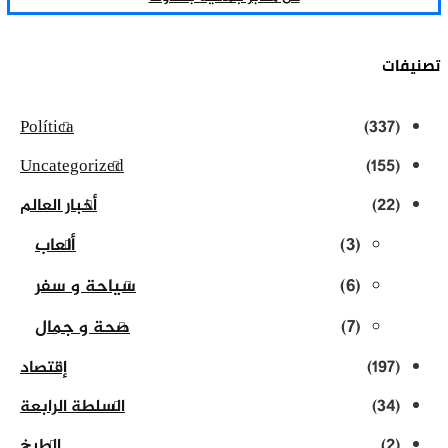
فات
Política
(337)
Uncategorized
(155)
(22)
أخبار العالم
(3)
ألعاب
(6)
سياحة و سفر
(7)
صحة و جمال
(197)
إقتصاد
(34)
السلطة الرابعة
(2)
الطبخ