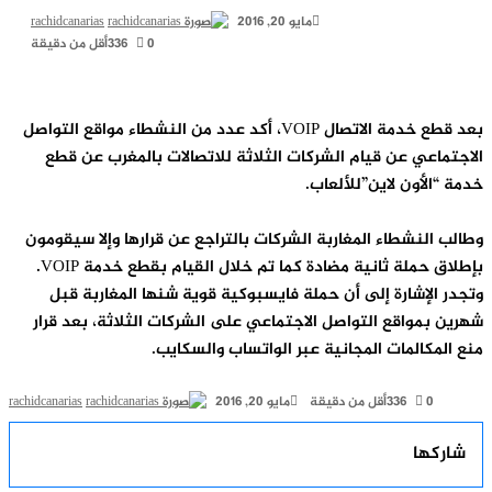
أرسل
مايو 20, 2016
rachidcanarias
بريدا
0
336
أقل من دقيقة
إلكترونيا
‫
إن
وك
يريست
Odnoklas
بعد قطع خدمة الاتصال VOIP، أكد عدد من النشطاء مواقع التواصل
ماعي عن قيام الشركات الثلاثة للاتصالات بالمغرب عن قطع
“الأون لاين”للألعاب.
 النشطاء المغاربة الشركات بالتراجع عن قرارها وإلا سيقومون
ق حملة ثانية مضادة كما تم خلال القيام بقطع خدمة VOIP.
 الإشارة إلى أن حملة فايسبوكية قوية شنها المغاربة قبل
 بمواقع التواصل الاجتماعي على الشركات الثلاثة، بعد قرار
لمكالمات المجانية عبر الواتساب والسكايب.
أرسل
0
336
أقل من دقيقة
مايو 20, 2016
rachidcanarias
بريدا
‫
إن
وك
يريست
Odnoklas
إلكترونيا
ركها
‫Poc
اعة
اركة
كدإن
سبوك
نتيريست
Odnoklassn