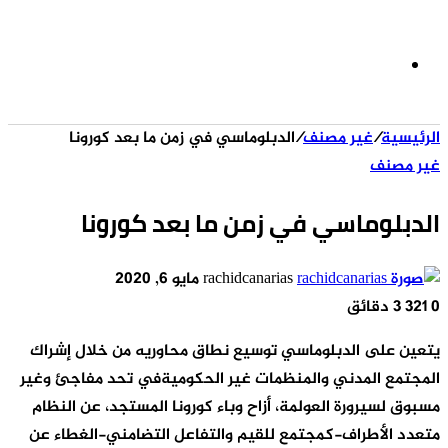
الوضع
الرئيسية
/
غير مصنف
/
الدبلوماسي في زمن ما بعد كورونا
المظلم
غير مصنف
الدبلوماسي في زمن ما بعد كورونا
أرسل
rachidcanarias
مايو 6, 2020
بريدا
0
321
3 دقائق
إلكترونيا
يتعين على الدبلوماسي توسيع نطاق محاوريه من خلال إشراك
المجتمع المدني والمنظمات غير الحكوميةفي تحد مفاجئ وغير
مسبوق لسيرورة العولمة، أزاح وباء كورونا المستجد، عن النظام
متعدد الأطراف-كمجتمع للقيم والتفاعل التضامني-الغطاء عن