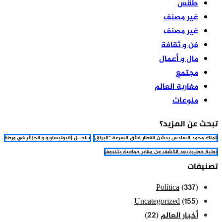
طقس
غير مصنف
غير مصنف
فن و ثقافة
مال و أعمال
مجتمع
مغاربة العالم
منوعات
تبحث عن المزيد؟
الملك محمد السادس يدشن القطار فائق السرعة "البراق"
عـاجــل |البوليساريو و الجزائر في ورطة
دولية خطيرة بعد الكشف عن مقابر جماعية بتندوف
تصنيفات
Política
(337)
Uncategorized
(155)
أخبار العالم
(22)