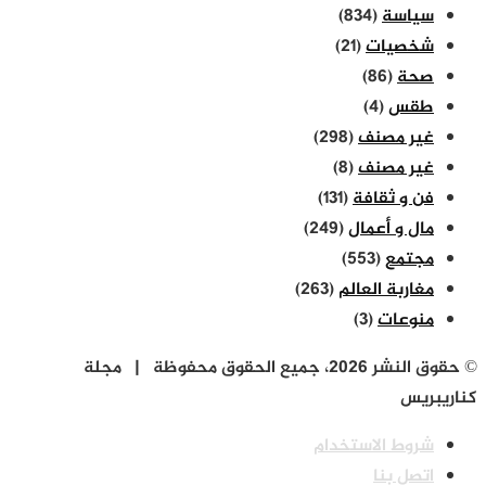
سياسة
(834)
شخصيات
(21)
صحة
(86)
طقس
(4)
غير مصنف
(298)
غير مصنف
(8)
فن و ثقافة
(131)
مال و أعمال
(249)
مجتمع
(553)
مغاربة العالم
(263)
منوعات
(3)
© حقوق النشر 2026، جميع الحقوق محفوظة | مجلة
كناريبريس
شروط الاستخدام
اتصل بنا