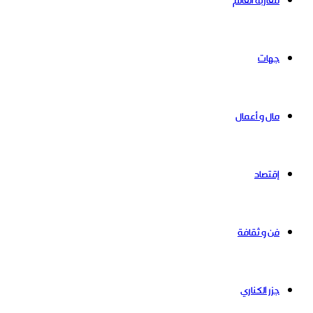
مغاربة العالم
جهات
مال و أعمال
إقتصاد
فن و ثقافة
جزر الكناري