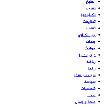
الطبخ
تقنية
تكنلوجيا
تمازيغت
ثقافة
جزر الكناري
جهات
حوادث
دين و دنيا
رياضة
زراعة
سياحة و سفر
سياسة
شخصيات
صحة
صحة و جمال