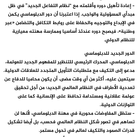
– إعادة تأهيل دوره وأقلمته مع “نظام التفاعل الجديد” في ظل
مبدأي المسؤولية والواجب. إذا اعتبرنا أن دور الدبلوماسي يكمن
في الإبداع والتوجيه والحفاظ على روابط التكافل والتضامن «عبر
وطنية»، فيصبح دوره عندئذ أساسيا وممارسة مهنته معيارية
للنظام الدولي.
الدور الجديد للدبلوماسي
الدبلوماسي، المحرك الرئيسي للتنظير للمفهوم الجديد للعولمة،
مدعو إلى التكيف مع متطلبات التأويل المتجدد للعلاقات الدولية.
سيتعين عليه، أكثر من أي وقت مضى، أن يكون محاميا للدفاع عن
تعددية الأطراف في النظام العالمي الجديد؛ من أجل تحقيق
عولمة عقلانية ومستدامة تحافظ على الإنسانية كما على
التوازنات الدولية.
– ستظل المفاوضات محورية في مهنة الدبلوماسي، لأنها لن
تساهم في تصور شكل النظام العالمي فحسب، بل أيضا تشكيل
قدرات الصمود والتكيف لعالم في تحول مستمر.