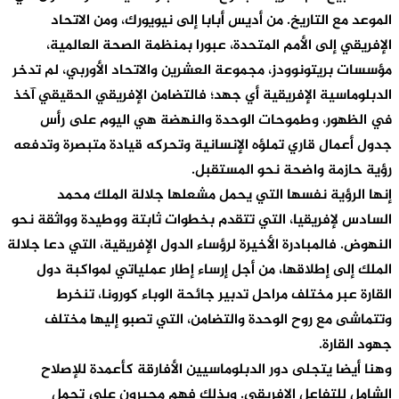
الموعد مع التاريخ. من أديس أبابا إلى نيويورك، ومن الاتحاد
الإفريقي إلى الأمم المتحدة، عبورا بمنظمة الصحة العالمية،
مؤسسات بريتونوودز، مجموعة العشرين والاتحاد الأوربي، لم تدخر
الدبلوماسية الإفريقية أي جهد؛ فالتضامن الإفريقي الحقيقي آخذ
في الظهور، وطموحات الوحدة والنهضة هي اليوم على رأس
جدول أعمال قاري تملؤه الإنسانية وتحركه قيادة متبصرة وتدفعه
رؤية حازمة واضحة نحو المستقبل.
إنها الرؤية نفسها التي يحمل مشعلها جلالة الملك محمد
السادس لإفريقيا، التي تتقدم بخطوات ثابتة ووطيدة وواثقة نحو
النهوض. فالمبادرة الأخيرة لرؤساء الدول الإفريقية، التي دعا جلالة
الملك إلى إطلاقها، من أجل إرساء إطار عملياتي لمواكبة دول
القارة عبر مختلف مراحل تدبير جائحة الوباء كورونا، تنخرط
وتتماشى مع روح الوحدة والتضامن، التي تصبو إليها مختلف
جهود القارة.
وهنا أيضا يتجلى دور الدبلوماسيين الأفارقة كأعمدة للإصلاح
الشامل للتفاعل الإفريقي. وبذلك فهم مجبرون على تحمل