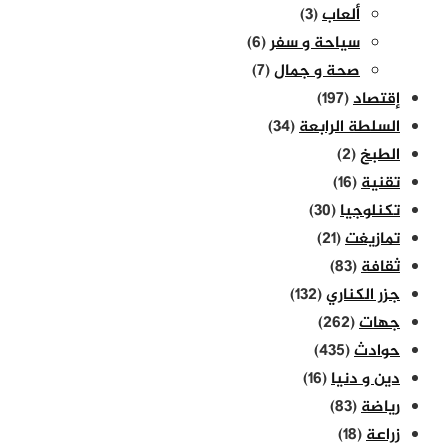
ألعاب
(3)
سياحة و سفر
(6)
صحة و جمال
(7)
إقتصاد
(197)
السلطة الرابعة
(34)
الطبخ
(2)
تقنية
(16)
تكنلوجيا
(30)
تمازيغت
(21)
ثقافة
(83)
جزر الكناري
(132)
جهات
(262)
حوادث
(435)
دين و دنيا
(16)
رياضة
(83)
زراعة
(18)