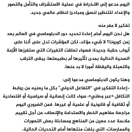
اليوم مدعو إلى الانخراط في عملية الاستشراف والتأمل والتصور
والإعداد للتنظير لنسق ومبادئ لنظام عالمي جديد.
تفكير لا مفر منه
هل نحن اليوم أمام إعادة تحديد دور الدبلوماسي في العالم بعد
زمن كورونا؟ لا شيء مؤكد، لكن المؤشرات تدل على أننا على
أبواب حقبة جديدة؛ فسواء تعلقت التغيرات التي ستفرزها الأزمة
الصحية الحالية بمدى تأثيرها أم بطبيعتها، يبقى الترقب
والتعبئة واليقظة أمورا لا بد منها.
وهنا يكون الدبلوماسي مدعوا إلى:
-إعادة التفكير في “التفاعل الدولي” بكل ما يعنيه من روابط
التكافل «عبر وطني»، سواء كانت إنسانية أو سياسية أو اقتصادية
أو ثقافية أو قانونية أو علمية أو غيرها. فمن الضروري اليوم
مراجعة مفاهيم الخطر والاستدامة والإنصاف، من أجل تقييم
ملاءمة عدد معين من المناهج ومساءلة بعض التصورات
والممارسات، التي بلغت منتهاها أمام التحديات الحالية.