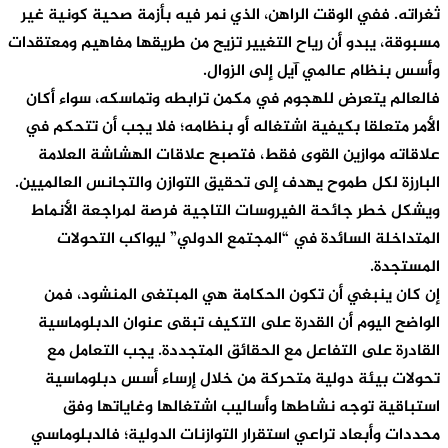
ثغراته. ففي الوقت الراهن، الذي نمر فيه بأزمة صحية كونية غير
مسبوقة، يبدو أن رياح التغيير تزيح من طريقها مفاهيم ومعتقدات
وأسس بنظام عالمي آيل إلى الزوال.
فالعالم يتعرض للهجوم في مكمن ترابطه وتماسكه، سواء أكان
الأمر متعلقا بكيفية اشتغاله أو بنظامه؛ فلا يجب أن تتحكم في
علاقاته موازين القوى فقط، فتصبح علاقات الهشاشة العلامة
البارزة لكل طموح يهدف إلى تحقيق التوازن والتجانس العالميين.
ويشكل خطر جائحة الفيروسات التاجية فرصة لمراجعة الأنماط
المتداخلة السائدة في “المجتمع الدولي” ليواكب التحولات
المستجدة.
إن كان ينبغي أن تكون الحكامة هي المبتغى المنشود، فمن
الواضح اليوم أن القدرة على التكيف تبقى عنوان الدبلوماسية
القادرة على التفاعل مع الحقائق المتجددة. يجب التعامل مع
تحولات بيئة دولية متحركة من خلال إرساء أسس دبلوماسية
استباقية توجه نشاطها وأساليب اشتغالها وغاياتها وفق
محددات وأبعاد تراعي استقرار التوازنات الدولية؛ فالدبلوماسي