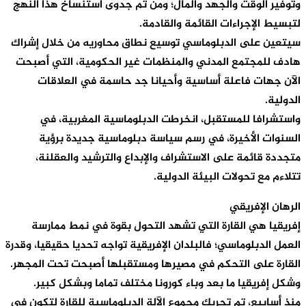
وتوفير الوقت والجهد والمال؛ ومن ثم جدوى استنساخ هذا النهج
لتبسيط الإجراءات القائمة والقادمة.
سيتعين على الدبلوماسي توسيع نطاق محاوريه من خلال إشراك
هادف للمجتمع المدني والمنظمات غير الحكومية، التي أصبحت
الآن جهات فاعلة أساسية وأحيانا جد حاسمة في العلاقات
الدولية.
واستشرافا للمستقبل، انخرطت الدبلوماسية المغربية، في
السنوات الأخيرة، في رسم سياسة دبلوماسية جديدة برؤية
متجددة قائمة على الاستشراف والإبداع والترشيد والعقلنة،
تتلاءم مع تحولات البيئة الدولية.
الرهان الإفريقي
إفريقيا هي القارة التي تشهد التحول بقوة في نمط ممارسة
العمل الدبلوماسي؛ فالبلدان الإفريقية تواجه تحديا حقيقيا، وقدرة
القارة على التحكم في مصيرها ومستقبلها أصبحت تحت المجهر.
وشكل إفريقيا ما بعد وباء كورونا مختلف تماما وبشكل كبير.
منذ أسابيع، تم تحريك مجموع الآلة الدبلوماسية للقارة لتكون في