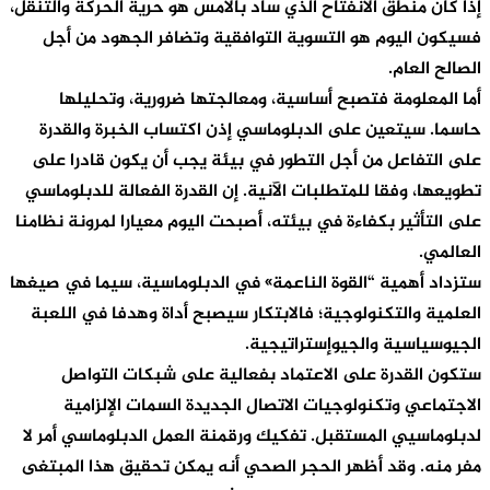
إذا كان منطق الانفتاح الذي ساد بالأمس هو حرية الحركة والتنقل،
فسيكون اليوم هو التسوية التوافقية وتضافر الجهود من أجل
الصالح العام.
أما المعلومة فتصبح أساسية، ومعالجتها ضرورية، وتحليلها
حاسما. سيتعين على الدبلوماسي إذن اكتساب الخبرة والقدرة
على التفاعل من أجل التطور في بيئة يجب أن يكون قادرا على
تطويعها، وفقا للمتطلبات الآنية. إن القدرة الفعالة للدبلوماسي
على التأثير بكفاءة في بيئته، أصبحت اليوم معيارا لمرونة نظامنا
العالمي.
ستزداد أهمية “القوة الناعمة» في الدبلوماسية، سيما في صيغها
العلمية والتكنولوجية؛ فالابتكار سيصبح أداة وهدفا في اللعبة
الجيوسياسية والجيوإستراتيجية.
ستكون القدرة على الاعتماد بفعالية على شبكات التواصل
الاجتماعي وتكنولوجيات الاتصال الجديدة السمات الإلزامية
لدبلوماسيي المستقبل. تفكيك ورقمنة العمل الدبلوماسي أمر لا
مفر منه. وقد أظهر الحجر الصحي أنه يمكن تحقيق هذا المبتغى