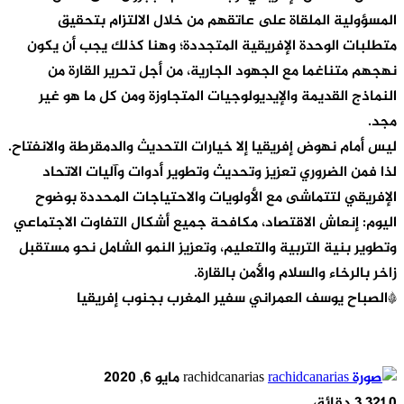
المسؤولية الملقاة على عاتقهم من خلال الالتزام بتحقيق
متطلبات الوحدة الإفريقية المتجددة؛ وهنا كذلك يجب أن يكون
نهجهم متناغما مع الجهود الجارية، من أجل تحرير القارة من
النماذج القديمة والإيديولوجيات المتجاوزة ومن كل ما هو غير
مجد.
ليس أمام نهوض إفريقيا إلا خيارات التحديث والدمقرطة والانفتاح.
لذا فمن الضروري تعزيز وتحديث وتطوير أدوات وآليات الاتحاد
الإفريقي لتتماشى مع الأولويات والاحتياجات المحددة بوضوح
اليوم: إنعاش الاقتصاد، مكافحة جميع أشكال التفاوت الاجتماعي
وتطوير بنية التربية والتعليم، وتعزيز النمو الشامل نحو مستقبل
زاخر بالرخاء والسلام والأمن بالقارة.
*الصباح يوسف العمراني سفير المغرب بجنوب إفريقيا
أرسل
rachidcanarias
مايو 6, 2020
بريدا
0
321
3 دقائق