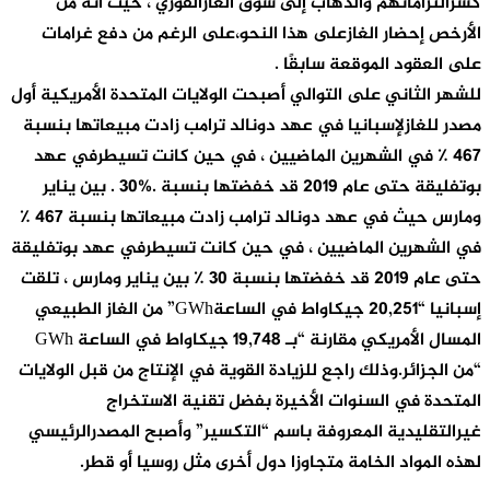
كسرالتزاماتهم والذهاب إلى سوق الغازالفوري ، حيث أنه من
الأرخص إحضار الغازعلى هذا النحو،على الرغم من دفع غرامات
على العقود الموقعة سابقًا .
للشهر الثاني على التوالي أصبحت الولايات المتحدة الأمريكية أول
مصدر للغازلإسبانيا في عهد دونالد ترامب زادت مبيعاتها بنسبة
467 ٪ في الشهرين الماضيين ، في حين كانت تسيطرفي عهد
بوتفليقة حتى عام 2019 قد خفضتها بنسبة .%30 . بين يناير
ومارس حيث في عهد دونالد ترامب زادت مبيعاتها بنسبة 467 ٪
في الشهرين الماضيين ، في حين كانت تسيطرفي عهد بوتفليقة
حتى عام 2019 قد خفضتها بنسبة 30 ٪ بين يناير ومارس ، تلقت
إسبانيا “20,251 جيكاواط في الساعةGWh” من الغاز الطبيعي
المسال الأمريكي مقارنة “بـ 19,748 جيكاواط في الساعة GWh
“من الجزائر.وذلك راجع للزيادة القوية في الإنتاج من قبل الولايات
المتحدة في السنوات الأخيرة بفضل تقنية الاستخراج
غيرالتقليدية المعروفة باسم “التكسير” وأصبح المصدرالرئيسي
لهذه المواد الخامة متجاوزا دول أخرى مثل روسيا أو قطر.