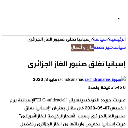
الوضع
الرئيسية
/
سياسة
/
إسبانيا تغلق صنبور الغاز الجزائري
المظلم
سياسة
غير مصنف
مال و أعمال
إسبانيا تغلق صنبور الغاز الجزائري
أرسل
rachidcanarias
مايو 8, 2020
بريدا
0
545
دقيقة واحدة
إلكترونيا
عنونت جريدة الكونفيدينسيال “El Confidencial”الإسبانية يوم
الخميس07-05-2020 في مقال بعنوان “إسبانيا تغلق
صنبورالغازالجزائري بسبب الأسعارالرخيصة للغازالأمريكي” .
قررت إسبانيا تخفيض وارداتها من الغاز الجزائري وتفضيل