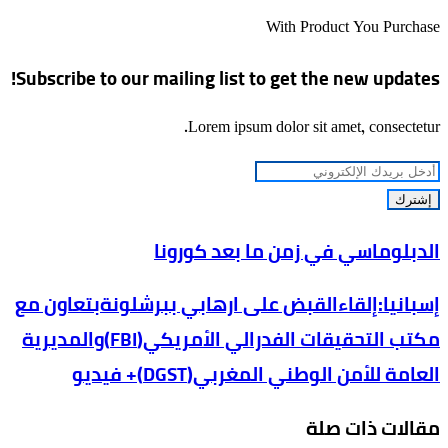
الويب
With Product You Purchase
Subscribe to our mailing list to get the new updates!
Lorem ipsum dolor sit amet, consectetur.
أدخل
بريدك
الإلكتروني
الدبلوماسي
الدبلوماسي في زمن ما بعد كورونا
في
إسبانيا:إلقاءالقبض
إسبانيا:إلقاءالقبض على ارهابي ببرشلونةبتعاون مع
زمن
على
ما
مكتب التحقيقات الفدرالي الأمريكي(FBI)والمديرية
ارهابي
بعد
العامة للأمن الوطني المغربي(DGST)+ فيديو
ببرشلونةبتعاون
كورونا
مع
مقالات ذات صلة
مكتب