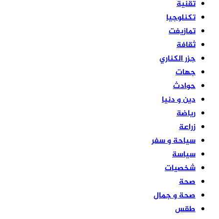
تقنية
تكنلوجيا
تمازيغت
ثقافة
جزر الكناري
جهات
حوادث
دين و دنيا
رياضة
زراعة
سياحة و سفر
سياسة
شخصيات
صحة
صحة و جمال
طقس