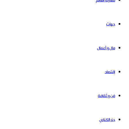
مغاربة العالم
جهات
مال و أعمال
إقتصاد
فن و ثقافة
جزر الكناري