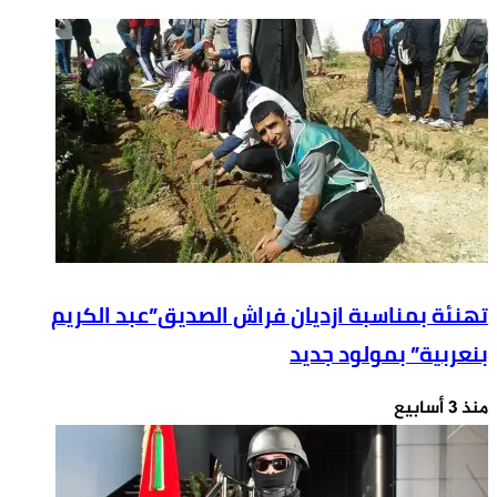
التحقيقات
الفدرالي
الأمريكي(FBI)والمديرية
العامة
للأمن
الوطني
المغربي(DGST)+
فيديو
تهنئة بمناسبة ازديان فراش الصديق”عبد الكريم
بنعربية” بمولود جديد
منذ 3 أسابيع