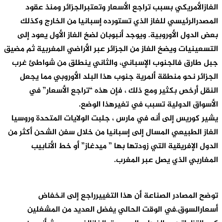
الغازالأمريكي بسبب تراجع الأسعار وتعتبرالجزائر ومنذ عقود
المصدرالرئيسي للغاز الذي تستورده إسبانيا من الخارج وكذلك
بعض الدول الأوروبية. ويوجد أنبوبان لضخ الغاز الأول يعود إلى
التسعينيات ويضخ الغاز من الجزائر عبر الأراضي المغربية ثم مضيق
جبل طارق فالجنوب الإسباني، والثاني ينطلق من شواطئ غرب
الجزائر نحو منطقة ألمرية جنوب هذا البلد الأوروبي مما يجعل
النقل أرخص بكثير ومع ذلك ، فإن هذه “تراجع الأسعار” في
الأسواق الدولية تسبب في تغيرهذا الوضع.
يشير كوريس إلى أنه في مارس ، جلبت الولايات المتحدة وروسيا
الغاز الطبيعي المسال إلى إسبانيا من خلال سفن الشحن أكثر من
الدول الإفريقية التي زودتها بها ” ميدغاز” أو خط الأنابيب
المغاربي الذي يصل عبر المغرب.
توضح المصادر الصناعة أن هذا التغييرراجع إلى انخفاض
أسعارالسوق.في الوقت الحالي يفضل العديد من المشغلين