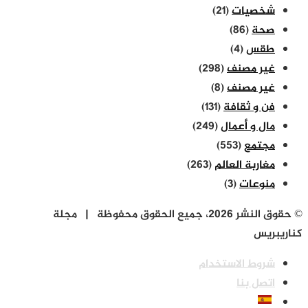
شخصيات
(21)
صحة
(86)
طقس
(4)
غير مصنف
(298)
غير مصنف
(8)
فن و ثقافة
(131)
مال و أعمال
(249)
مجتمع
(553)
مغاربة العالم
(263)
منوعات
(3)
© حقوق النشر 2026، جميع الحقوق محفوظة | مجلة
كناريبريس
شروط الاستخدام
اتصل بنا