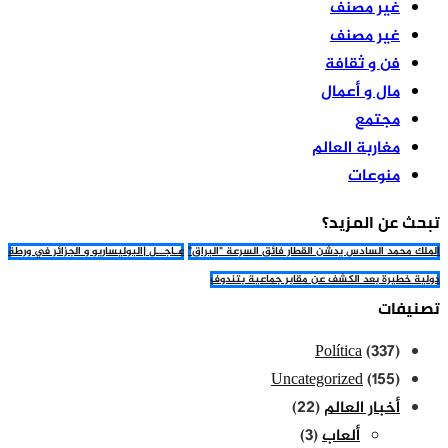
غير مصنف
غير مصنف
فن و ثقافة
مال و أعمال
مجتمع
مغاربة العالم
منوعات
تبحث عن المزيد؟
الملك محمد السادس يدشن القطار فائق السرعة "البراق"
عـاجــل |البوليساريو و الجزائر في ورطة
دولية خطيرة بعد الكشف عن مقابر جماعية بتندوف
تصنيفات
Política
(337)
Uncategorized
(155)
أخبار العالم
(22)
ألعاب
(3)