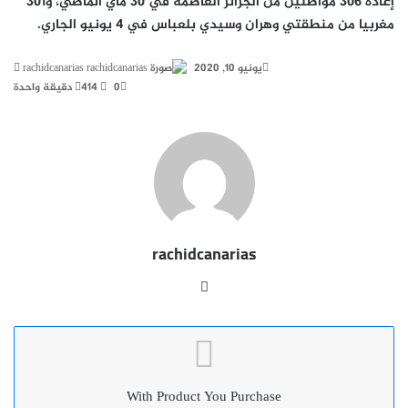
إعادة 306 مواطنين من الجزائر العاصمة في 30 ماي الماضي، و301
مغربيا من منطقتي وهران وسيدي بلعباس في 4 يونيو الجاري.
أرس
يونيو 10, 2020
rachidcanarias
بريد
0
414
دقيقة واحدة
إلكت
rachidcanarias
موقع
الويب
With Product You Purchase