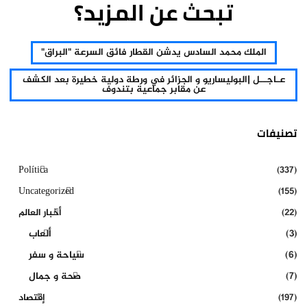
تبحث عن المزيد؟
الملك محمد السادس يدشن القطار فائق السرعة "البراق"
عـاجــل |البوليساريو و الجزائر في ورطة دولية خطيرة بعد الكشف
عن مقابر جماعية بتندوف
تصنيفات
Política
(337)
Uncategorized
(155)
(22)
أخبار العالم
(3)
ألعاب
(6)
سياحة و سفر
(7)
صحة و جمال
(197)
إقتصاد