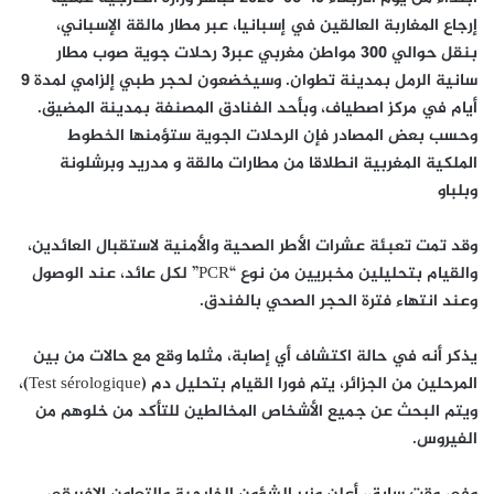
إرجاع المغاربة العالقين في إسبانيا، عبر مطار مالقة الإسباني،
بنقل حوالي 300 مواطن مغربي عبر3 رحلات جوية صوب مطار
سانية الرمل بمدينة تطوان. وسيخضعون لحجر طبي إلزامي لمدة 9
أيام في مركز اصطياف، وبأحد الفنادق المصنفة بمدينة المضيق.
وحسب بعض المصادر فإن الرحلات الجوية ستؤمنها الخطوط
الملكية المغربية انطلاقا من مطارات مالقة و مدريد وبرشلونة
وبلباو
وقد تمت تعبئة عشرات الأطر الصحية والأمنية لاستقبال العائدين،
والقيام بتحليلين مخبريين من نوع “PCR” لكل عائد، عند الوصول
وعند انتهاء فترة الحجر الصحي بالفندق.
يذكر أنه في حالة اكتشاف أي إصابة، مثلما وقع مع حالات من بين
المرحلين من الجزائر، يتم فورا القيام بتحليل دم (Test sérologique)،
ويتم البحث عن جميع الأشخاص المخالطين للتأكد من خلوهم من
الفيروس.