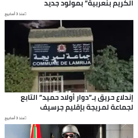
الكريم بنعربية” بمولود جديد
منذ 3 أسابيع
إندلاع حريق بـ”دوار أولاد حميد” التابع
لجماعة لمريجة بإقليم جرسيف
منذ 3 أسابيع