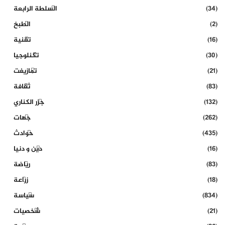
(34)
السلطة الرابعة
(2)
الطبخ
(16)
تقنية
(30)
تكنلوجيا
(21)
تمازيغت
(83)
ثقافة
(132)
جزر الكناري
(262)
جهات
(435)
حوادث
(16)
دين و دنيا
(83)
رياضة
(18)
زراعة
(834)
سياسة
(21)
شخصيات