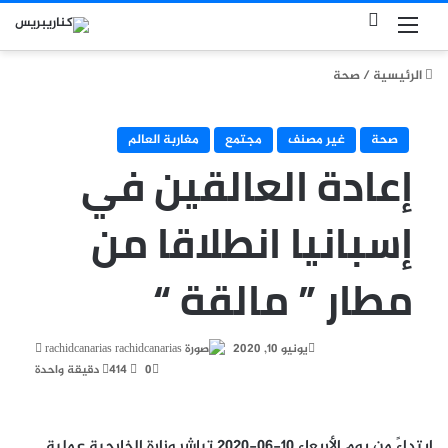
بحث عن
القائمة
الرئيسية
/
صحة
صحة
غير مصنف
مجتمع
مغاربة العالم
إعادة العالقين في
إسبانيا انطلاقا من
مطار ” مالقة “
أرسل
يونيو 10, 2020
rachidcanarias
بريدا
0
414
دقيقة واحدة
إلكتروني
ابتداءً من يوم الأربعاء 10-06-2020 تباشر وزارة الخارجية عملية