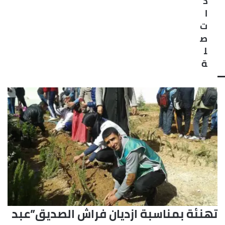
ذ
ا
ت
ص
ل
ة
تهنئة بمناسبة ازديان فراش الصديق”عبد