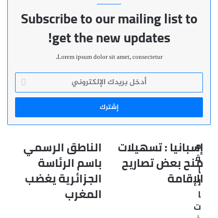
Subscribe to our mailing list to
get the new updates!
Lorem ipsum dolor sit amet, consectetur.
أدخل
بريدك
الإلكتروني
إسبانيا : تسهيلات
الناطق الرسمي
م
إسبانيا
الناطق
:
الرسمي
ق
منح بعض تصاريح
باسم الرئاسة
تسهيلات
باسم
ا
الإقامة
الجزائرية يغضب
منح
الرئاسة
ل
بعض
الجزائرية
المغرب
ا
تصاريح
يغضب
ت
الإقامة
المغرب