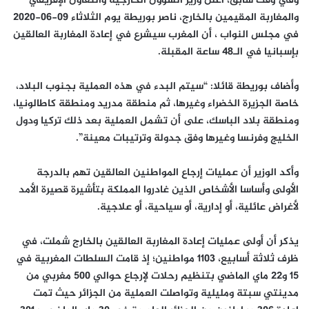
وفي وقت سابق، أعلن وزير الشؤون الخارجية والتعاون الإفريقي
والمغاربة المقيمين بالخارج، ناصر بوريطة يوم الثلاثاء 09-06-2020
في مجلس النواب ، أن المغرب سيشرع في إعادة المغاربة العالقين
بإسبانيا في الـ48 ساعة المقبلة.
وأضاف بوريطة قائلا: “سيتم البدء في هذه العملية بجنوب البلاد،
خاصة الجزيرة الخضراء وغيرها، ثم منطقة مدريد ومنطقة كاطالونيا،
ومنطقة بلاد الباسك، على أن تشمل العملية بعد ذلك تركيا ودول
الخليج وفرنسا وغيرها وفق جدولة وترتيبات معينة”.
وأكد الوزير أن عمليات إرجاع المواطنين العالقين تهم بالدرجة
الأولى وأساسا الأشخاص الذين غادروا المملكة بتأشيرة قصيرة الأمد
لأغراض عائلية، أو إدارية، أو سياحية، أو علاجية.
يذكر أن أولى عمليات إعادة المغاربة العالقين بالخارج شملت، في
ظرف ثلاثة أسابيع، 1103 مواطنين؛ إذ قامت السلطات المغربية في
15 و22 ماي الماضي بتنظيم رحلات لإرجاع حوالي 500 مغربي من
مدينتي سبتة ومليلية وتواصلت العملية من الجزائر حيث تمت