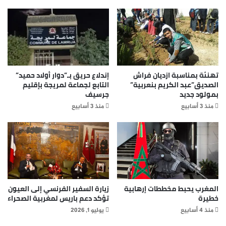
تهنئة بمناسبة ازديان فراش
إندلاع حريق بـ”دوار أولاد حميد”
الصديق”عبد الكريم بنعربية”
التابع لجماعة لمريجة بإقليم
بمولود جديد
جرسيف
منذ 3 أسابيع
منذ 3 أسابيع
المغرب يحبط مخططات إرهابية
زيارة السفير الفرنسي إلى العيون
خطيرة
تؤكد دعم باريس لمغربية الصحراء
منذ 4 أسابيع
يوليو 1, 2026