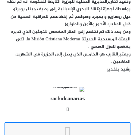
وتفيد تقاريرالمديرية المحلية للجزيرة التابعة للحكومة أنه تم نقله
بواسطة أجهزة الإنقاذ البحري الإسبانية إلى رصيف ميناء بويرتو
ديل روساريو و بمجرد وصولهم ثم إخضاعهم للمراقبة الصحية من
قبل الصليب الأحمر والأمن والطوارئ .
ومن بعد ذلك تم نقلهم إلى المقر المخصص للاجئين الذي تديره
البعثة المسيحية الحديثة la Misión Cristiana Moderna، لكي
يخضعو للعزل الصحي .
ويعتبرالقارب هو الخامس الذي يصل إلى الجزيرة في الشهرين
الماضيين .
رشيد بلخدير
rachidcanarias
موقع
الويب