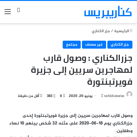
بحث عن
الق
الرئيسية
/
جزر الكناري
جزر الكناري
غير مصنف
مجتمع
جزرالكناري : وصول قارب
لمهاجرين سريين إلى جزيرة
فويرتبنتورة
أرسل
rachidcanarias
يونيو 20, 2020
0
383
أقل من دقيقة
بريدا
إلكترونيا
وصول قارب لمهاجرين سريين إلى جزيرة فويرتبنتورة إحدى
جزرالكناري يوم 18-06-2020 على مثنه 32 شخص بينهم 10 نساء
وطفلين.