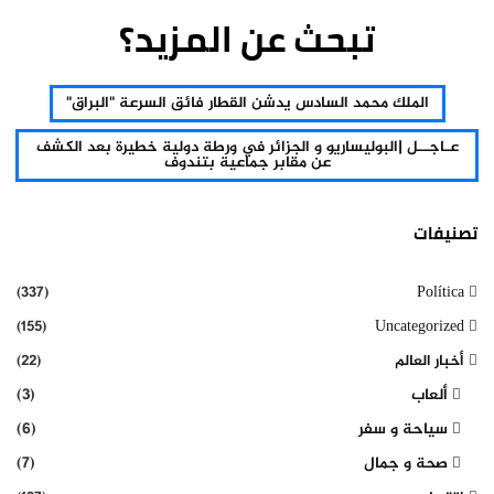
تبحث عن المزيد؟
الملك محمد السادس يدشن القطار فائق السرعة "البراق"
عـاجــل |البوليساريو و الجزائر في ورطة دولية خطيرة بعد الكشف
عن مقابر جماعية بتندوف
تصنيفات
(337)
Política
(155)
Uncategorized
أخبار العالم
(22)
ألعاب
(3)
سياحة و سفر
(6)
صحة و جمال
(7)