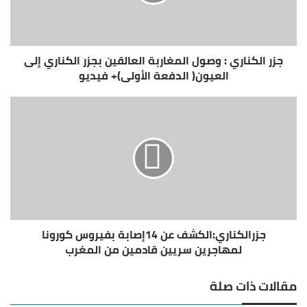
العالقين
بجزر
الكناري
إلى
جزر الكناري : وصول المغاربة العالقين بجزر الكناري إلى
العيون(
الدفعة
العيون( الدفعة الأولى)+ فيديو
الأولى)+
فيديو
جزرالكناري:الكشف
عن
14إصابة
بفيروس
كورونا
لمهاجرين
سريين
قادمين
من
جزرالكناري:الكشف عن 14إصابة بفيروس كورونا
المغرب
لمهاجرين سريين قادمين من المغرب
مقالات ذات صلة