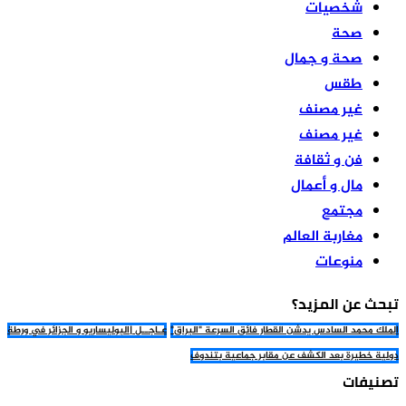
شخصيات
صحة
صحة و جمال
طقس
غير مصنف
غير مصنف
فن و ثقافة
مال و أعمال
مجتمع
مغاربة العالم
منوعات
تبحث عن المزيد؟
الملك محمد السادس يدشن القطار فائق السرعة "البراق"
عـاجــل |البوليساريو و الجزائر في ورطة
دولية خطيرة بعد الكشف عن مقابر جماعية بتندوف
تصنيفات