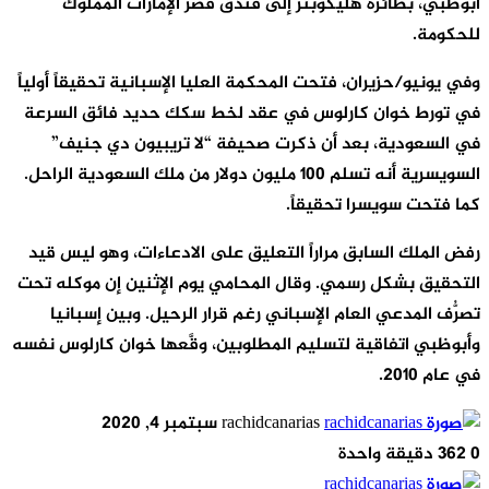
أبوظبي، بطائرة هليكوبتر إلى فندق قصر الإمارات المملوك
للحكومة.
وفي يونيو/حزيران، فتحت المحكمة العليا الإسبانية تحقيقاً أولياً
في تورط خوان كارلوس في عقد لخط سكك حديد فائق السرعة
في السعودية، بعد أن ذكرت صحيفة “لا تريبيون دي جنيف”
السويسرية أنه تسلم 100 مليون دولار من ملك السعودية الراحل.
كما فتحت سويسرا تحقيقاً.
رفض الملك السابق مراراً التعليق على الادعاءات، وهو ليس قيد
التحقيق بشكل رسمي. وقال المحامي يوم الإثنين إن موكله تحت
تصرُّف المدعي العام الإسباني رغم قرار الرحيل. وبين إسبانيا
وأبوظبي اتفاقية لتسليم المطلوبين، وقَّعها خوان كارلوس نفسه
في عام 2010.
أرسل
rachidcanarias
سبتمبر 4, 2020
بريدا
0
362
دقيقة واحدة
إلكترونيا