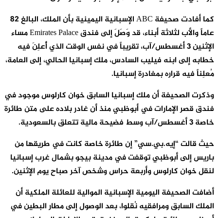
كما أفادت صحيفة ABC الإسبانية اليمينية بأن الملك، البالغ 82
عاماً والأب لثلاثة أبناء، قد وَصَلَ إلى فندق Emirates Palace مساء
الإثنين 3 أغسطس/آب، تقريباً في نفس الوقت الذي أُعلِنَ فيه
خطابه إلى ابنه فيليب السادس، ملك إسبانيا الحالي، إلى العامة،
مُعلِناً فيه قراره بمغادرة إسبانيا.
وذكرت الصحيفة أن ملك إسبانيا السابق خوان كارلوس موجود في
فندق قصر الإمارات في أبوظبي منذ أن غادر بلاده على متن طائرة
خاصة 3 أغسطس/آب وسط فضيحة مالية تتعلق بالسعودية.
حيث قالت “إيه.بي.سي” إن طائرة خاصة كانت في طريقها من
باريس إلى أبوظبي توقفت في مدينة بيجو بشمال غرب إسبانيا
لنقل خوان كارلوس وأربعة حراس وشخص آخر صباح يوم الإثنين.
أضافت الصحيفة اليومية الإسبانية الموالية للعائلة الملكية أن
الملك السابق ومرافقيه نُقلوا، بعد الوصول إلى مطار البطين في