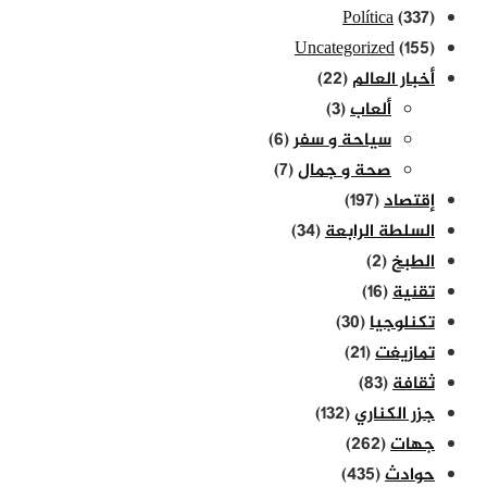
Política
(337)
Uncategorized
(155)
أخبار العالم
(22)
ألعاب
(3)
سياحة و سفر
(6)
صحة و جمال
(7)
إقتصاد
(197)
السلطة الرابعة
(34)
الطبخ
(2)
تقنية
(16)
تكنلوجيا
(30)
تمازيغت
(21)
ثقافة
(83)
جزر الكناري
(132)
جهات
(262)
حوادث
(435)