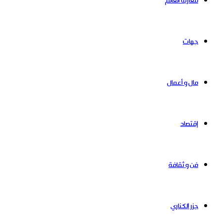
مغاربة العالم
جهات
مال و أعمال
إقتصاد
فن و ثقافة
جزر الكناري