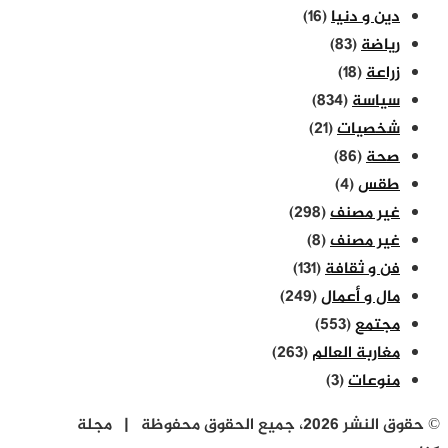
دين و دنيا
(16)
رياضة
(83)
زراعة
(18)
سياسة
(834)
شخصيات
(21)
صحة
(86)
طقس
(4)
غير مصنف
(298)
غير مصنف
(8)
فن و ثقافة
(131)
مال و أعمال
(249)
مجتمع
(553)
مغاربة العالم
(263)
منوعات
(3)
© حقوق النشر 2026، جميع الحقوق محفوظة | مجلة