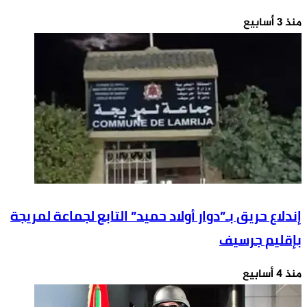
منذ 3 أسابيع
إندلاع حريق بـ”دوار أولاد حميد” التابع لجماعة لمريجة
بإقليم جرسيف
منذ 4 أسابيع