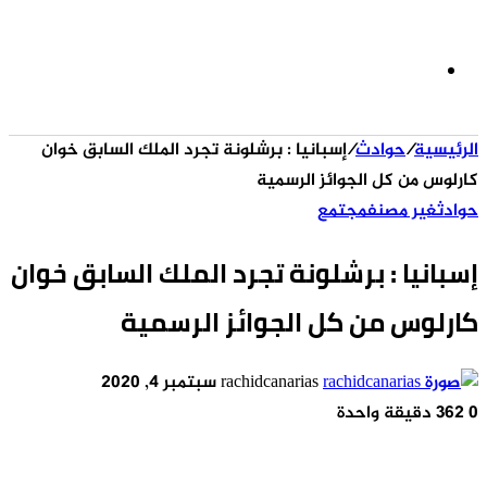
الوضع
الرئيسية
/
حوادث
/
إسبانيا : برشلونة تجرد الملك السابق خوان
المظلم
كارلوس من كل الجوائز الرسمية
حوادث
غير مصنف
مجتمع
إسبانيا : برشلونة تجرد الملك السابق خوان
كارلوس من كل الجوائز الرسمية
أرسل
rachidcanarias
سبتمبر 4, 2020
بريدا
0
362
دقيقة واحدة
إلكترونيا