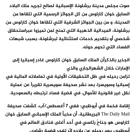
صوت مجلس مدينة برشلونة الإسبانية لصالح تجريد ملك البلاد
السابق خوان كارلوس من كل الجوائز الرسمية التي تلقاها من
المدينة، و من بين الجوائز الشرفية التي تلقاها خوان كارلوس من
برشلونة، الميدالية الذهبية التي تمنح لمن تميزوا عبراستحقاق
شخصي أو بتقديم خدمات استثنائية لبرشلونة، بسبب شبهات
الفساد التي تحوم حوله.
الجذير بالذكرأن الملك السابق خوان كارلوس غادر إسبانيا إلى
الإمارات خلال الشهرالجاري والذي
تزامن رحيله في ظل التحقيقات الأولية في تعاملاته المالية في
إسبانيا وسويسرا، بعد نشر صحيفة سويسرية تقريراً عن عملية
نقل غير قانونية للأموال، في قضية فساد ترتبطه بالسعودية.
إقامة فخمة في أبوظبي: ففي 7 أغسطس/آب، كشفت صحيفة
The Daily Mail البريطانية، أن مخبأ الملك الإسباني السابق خوان
كارلوس هو جناحٌ رئاسي في أحد أغلى فنادق العالم في
أبوظبي، بعد رحيله عن بلاده إثر تفجر قضية رشاوى.