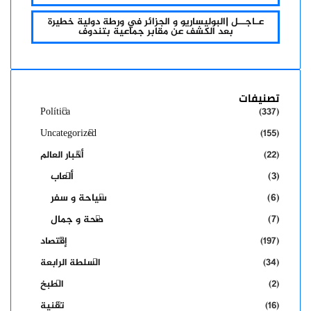
عـاجــل |البوليساريو و الجزائر في ورطة دولية خطيرة
بعد الكشف عن مقابر جماعية بتندوف
تصنيفات
Política
(337)
Uncategorized
(155)
(22)
أخبار العالم
(3)
ألعاب
(6)
سياحة و سفر
(7)
صحة و جمال
(197)
إقتصاد
(34)
السلطة الرابعة
(2)
الطبخ
(16)
تقنية