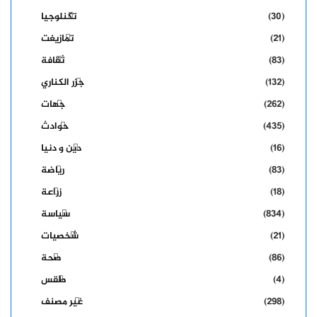
(30)
تكنلوجيا
(21)
تمازيغت
(83)
ثقافة
(132)
جزر الكناري
(262)
جهات
(435)
حوادث
(16)
دين و دنيا
(83)
رياضة
(18)
زراعة
(834)
سياسة
(21)
شخصيات
(86)
صحة
(4)
طقس
(298)
غير مصنف