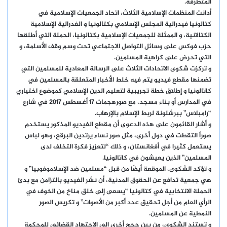
المتطرفة.
أدانت المنظمات الإسلامية الثلاث، اتحاد الجمعيات الإسلامية في
كتالونيا فيدرالية المجلس الإسلامي بكتالونيا و الفدرالية الإسلامية
الكتالانية، و الممثلة للجمعيات الإسلامية بكتالونيا، الحملة التي أطلقها
حزب فوكس على وسائل التواصل الاجتماعي تحت وسم وقف الأسلمة، و
التي تحرض على كراهية المسلمين.
و تركزت شكوى الاتحادات الثلاث على الرسالة المعادية للمسلمين التي
تضمنها مقطع فيديو يتم فيه خلط الأخبار المتعلقة بالمسلمين في
كاتالونيا و إطلاق خطة تجريبية لتعليم الدين الإسلامي كموضوع اختياري
في المدارس أو بناء مسجد، مع صورهجمات 17 أغسطس 2017 في شارع
“رامبلاس” ببرشلونة لربط الإسلام بالإرهاب.
و أشار القائمون على هذه الدعوى أن مقطع الفيديو المذكور يستخدم
صوراً التقطت في دول أخرى، مثل صور نساء يرتدين البرقع، وهو لباس
يستعمل كثيرا في أفغانستان، و ذلك “لتعزيز فكرة التخلف لدى
المسلمين” الذين يعيشون في كاتالونيا.
و تؤكد الشكوى، الموقعة أيضًا من قبل “مسلمين ضد الإسلاموفوبيا” و
هي جمعية تدافع عن الحقوق المدنية، أن نشر الفيديو بالتزامن مع بدئ
الحملة الانتخابية في كتالونيا “يسعى إلى خلق مناخ من الخوف في
الرأي العام من أجل تحقيق عدد أكبر من الأصوات” و تكريس الصور
النمطية عن المسلمين.
و تستند الشكوى، من بين حجج أخرى إلى الاجتهاد القضائي للمحكمة