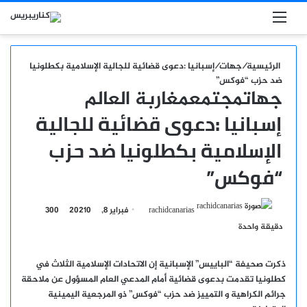
بحث عن
القائمة
الرئيسية
/
جهات
/
إسبانيا :دعوى قضائية للجالية الإسلامية بكطلونيا
ضد حزب “فوكس”
جهات
مجتمع
مغاربة العالم
إسبانيا :دعوى قضائية للجالية
الإسلامية بكطلونيا ضد حزب
“فوكس”
أرسل
rachidcanarias
فبراير 8, 2021
0
300
بريدا
دقيقة واحدة
إلكترونيا
ذكرت صحيفة “الباييس” الإسبانية إن الاتحادات الإسلامية الثلاث في
كطلونيا تقدمت بدعوى قضائية أمام المدعي العام المسؤول عن ملاحقة
جرائم الكراهية و التمييز ضد حزب “فوكس” ذو المرجعية اليمينية