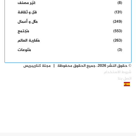
(8)
غير مصنف
(131)
فن و ثقافة
(249)
مال و أعمال
(553)
مجتمع
(263)
مغاربة العالم
(3)
منوعات
© حقوق النشر 2026، جميع الحقوق محفوظة | مجلة كناريبريس
شروط الاستخدام
اتصل بنا
فيسبوك
‫X
‫YouTube
انستقرام
ر
لذهاب