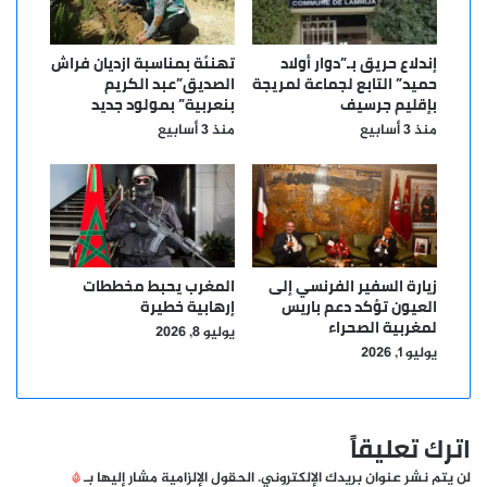
إندلاع حريق بـ”دوار أولاد
تهنئة بمناسبة ازديان فراش
حميد” التابع لجماعة لمريجة
الصديق”عبد الكريم
بإقليم جرسيف
بنعربية” بمولود جديد
منذ 3 أسابيع
منذ 3 أسابيع
زيارة السفير الفرنسي إلى
المغرب يحبط مخططات
العيون تؤكد دعم باريس
إرهابية خطيرة
لمغربية الصحراء
يوليو 8, 2026
يوليو 1, 2026
اترك تعليقاً
لن يتم نشر عنوان بريدك الإلكتروني.
الحقول الإلزامية مشار إليها بـ
*