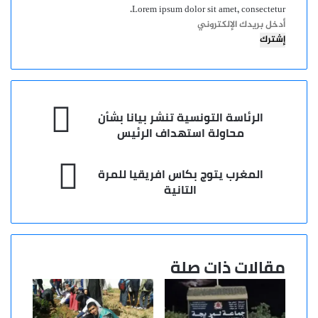
Lorem ipsum dolor sit amet, consectetur.
أدخل
بريدك
الإلكتروني
الرئاسة
الرئاسة التونسية تنشر بيانا بشأن
التونسية
محاولة استهداف الرئيس
تنشر
بيانا
المغرب
بشأن
المغرب يتوج بكاس افريقيا للمرة
يتوج
محاولة
التانية
بكاس
استهداف
افريقيا
الرئيس
للمرة
التانية
مقالات ذات صلة