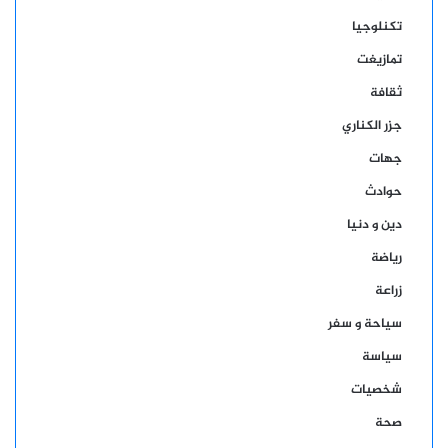
تكنلوجيا
تمازيغت
ثقافة
جزر الكناري
جهات
حوادث
دين و دنيا
رياضة
زراعة
سياحة و سفر
سياسة
شخصيات
صحة