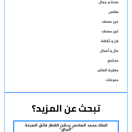
صحة و جمال
طقس
غير مصنف
غير مصنف
فن و ثقافة
مال و أعمال
مجتمع
مغاربة العالم
منوعات
تبحث عن المزيد؟
الملك محمد السادس يدشن القطار فائق السرعة
"البراق"