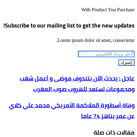
الويب
With Product You Purchase
Subscribe to our mailing list to get the new updates!
Lorem ipsum dolor sit amet, consectetur.
أدخل
بريدك
الإلكتروني
عاجل
عاجل : يحدث الآن بتندوف فوضى و أعمل شغب
:
ومجموعات تستعد للهروب صوب المغرب
يحدث
الآن
وفاة
وفاة أسطورة الملاكمة الأمريكي محمد علي كلاي
بتندوف
أسطورة
عن عمر يناهز 74 عاما
فوضى
الملاكمة
و
الأمريكي
مقالات ذات صلة
أعمل