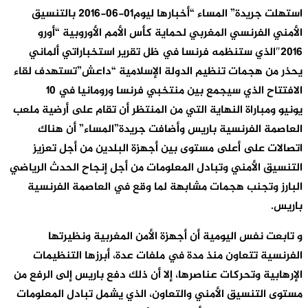
استهلت جريدة” المساء “أخبارها ليوم01-06-2016 بالتنسيق
الأمني الفرنسي المغربي لحماية كأس الأمم الأوروبية “أورو
2016″الذي ستنظمه فرنسا في ظل تقرير استخباراتي ألماني
يحذر من هجمات تنظيم الدولة الإسلامية “داعش”تستهدف لقاء
الافتتاح الذي سيجمع بين منتخبي فرنسا ورومانيا في 10
يونيو ومباراة النهاية التي من المنتظر أن تقام على أرضية ملعب
العاصمة الفرنسية باريس وأضافت جريدة”المساء” أن هناك
اتصالات على أعلى مستوى بين أجهزة البلدين من أجل تعزيز
التنسيق الأمني وتبادل المعلومات من أجل إنجاح الحدث الرياضي
البارز وتجنب هجمات مشابهة لما وقع في العاصمة الفرنسية
باريس.
و تابعت نفس اليومية أن أجهزة الأمن المغربية ونظيرتها
الفرنسية تتعاون منذ مدة في ملفات عدة، أبرزها التنظيمات
الإرهابية وتحركات عناصرها، إلا أن ذلك دفع باريس إلى الرفع من
مستوى التنسيق الأمني والتعاون، الذي يشمل تبادل المعلومات