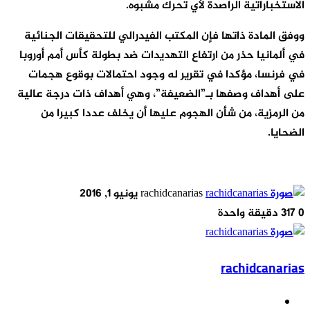
الاستخباراتية الراصدة لأي تحرك مشبوه.
ووفق المادة ذاتها فإن المكتب الفيدرالي للتحقيقات الجنائية
في ألمانيا حذر من ارتفاع التهديدات ضد بطولة كأس أمم أوروبا
في فرنسا، مؤكدا في تقرير له وجود احتمالات بوقوع هجمات
على أهداف وصفها بـ”الضعيفة”، وهي أهداف ذات درجة عالية
من الرمزية، من شأن الهجوم عليها أن يخلف عددا كبيرا من
الضحايا.
أرسل
rachidcanarias
يونيو 1, 2016
بريدا
0
317
دقيقة واحدة
إلكترونيا
rachidcanarias
موقع