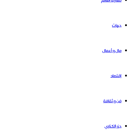
مغاربة العالم
جهات
مال و أعمال
إقتصاد
فن و ثقافة
جزر الكناري