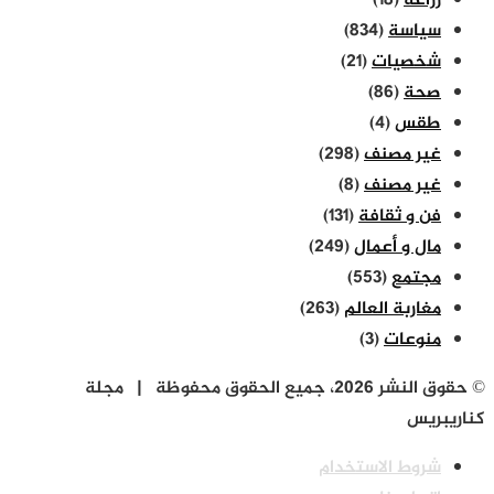
زراعة
(18)
سياسة
(834)
شخصيات
(21)
صحة
(86)
طقس
(4)
غير مصنف
(298)
غير مصنف
(8)
فن و ثقافة
(131)
مال و أعمال
(249)
مجتمع
(553)
مغاربة العالم
(263)
منوعات
(3)
© حقوق النشر 2026، جميع الحقوق محفوظة | مجلة
كناريبريس
شروط الاستخدام