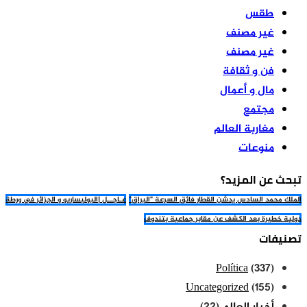
طقس
غير مصنف
غير مصنف
فن و ثقافة
مال و أعمال
مجتمع
مغاربة العالم
منوعات
تبحث عن المزيد؟
الملك محمد السادس يدشن القطار فائق السرعة "البراق"
عـاجــل |البوليساريو و الجزائر في ورطة
دولية خطيرة بعد الكشف عن مقابر جماعية بتندوف
تصنيفات
Política
(337)
Uncategorized
(155)