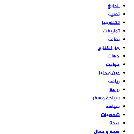
الطبخ
تقنية
تكنلوجيا
تمازيغت
ثقافة
جزر الكناري
جهات
حوادث
دين و دنيا
رياضة
زراعة
سياحة و سفر
سياسة
شخصيات
صحة
صحة و جمال