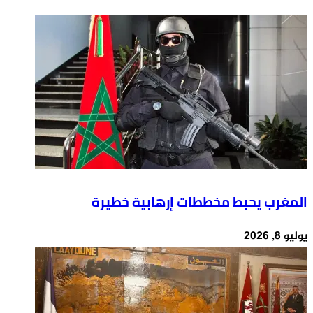
محمد
شغب
علي
ومجموعات
كلاي
تستعد
عن
للهروب
عمر
صوب
يناهز
المغرب
74
عاما
المغرب يحبط مخططات إرهابية خطيرة
يوليو 8, 2026