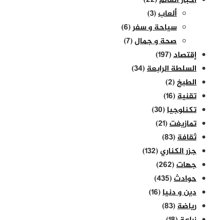
أخبار العالم
(22)
ألعاب
(3)
سياحة و سفر
(6)
صحة و جمال
(7)
إقتصاد
(197)
السلطة الرابعة
(34)
الطبخ
(2)
تقنية
(16)
تكنلوجيا
(30)
تمازيغت
(21)
ثقافة
(83)
جزر الكناري
(132)
جهات
(262)
حوادث
(435)
دين و دنيا
(16)
رياضة
(83)