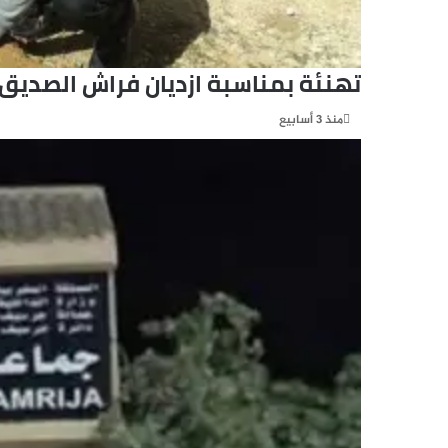
تهنئة بمناسبة ازديان فراش الصديق”
منذ 3 أسابيع