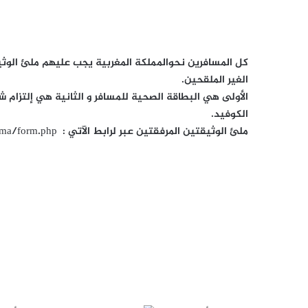
‫X
فيسبوك
لينكدإن
‫Pocket
بينتيريست
Odnoklassniki
كل المسافرين نحوالمملكة المغربية يجب عليهم ملئ الوثيق
الغير الملقحين.
الأولى هي البطاقة الصحية للمسافر و الثانية هي إلتزام ش
الكوفيد.
ملئ الوثيقتين المرفقتين عبر لرابط الآتي : https://www.onda.ma/form.php