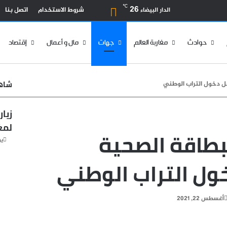
بحث عن
℃
26
شروط الاستخدام
اتصل بنا
الدار البيضاء
حوادث
مغاربة العالم
جهات
مال و أعمال
إقتصاد
شاهد
جل دخول التراب الوطني
إغلا
زيا
لمغ
لبطاقة الصحية
يول
ول التراب الوطني
ل
أغسطس 22, 2021
دا
ترونيا