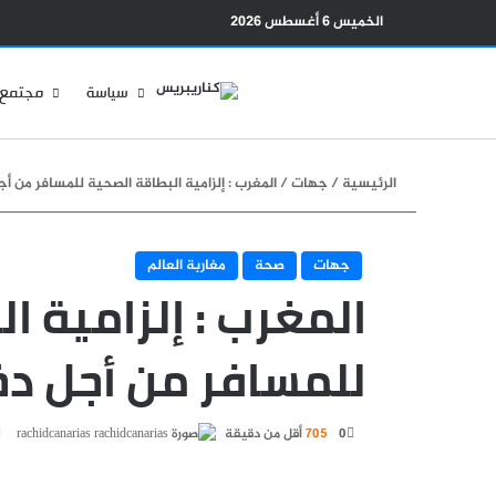
الخميس 6 أغسطس 2026
سياسة
مجتمع
الرئيسية
/
جهات
/
المغرب : إلزامية البطاقة الصحية للمسافر من أ
جهات
صحة
مغاربة العالم
المغرب : إلزامية ا
للمسافر من أجل دخ
أرس
0
705
أقل من دقيقة
rachidcanarias
بري
إلك