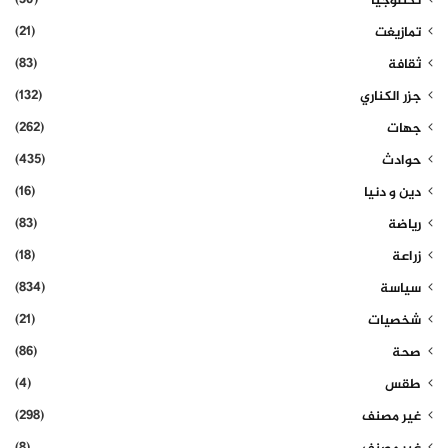
(30)
تكنلوجيا
(21)
تمازيغت
(83)
ثقافة
(132)
جزر الكناري
(262)
جهات
(435)
حوادث
(16)
دين و دنيا
(83)
رياضة
(18)
زراعة
(834)
سياسة
(21)
شخصيات
(86)
صحة
(4)
طقس
(298)
غير مصنف