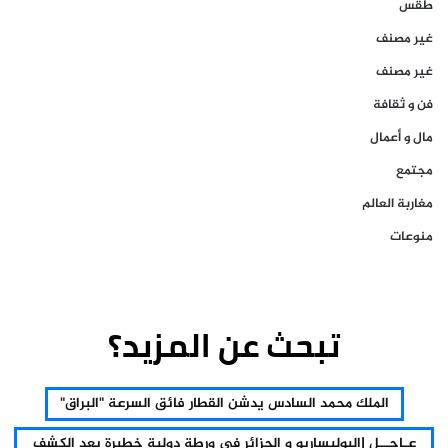
طقس
غير مصنف
غير مصنف
فن و ثقافة
مال و أعمال
مجتمع
مغاربة العالم
منوعات
تبحث عن المزيد؟
الملك محمد السادس يدشن القطار فائق السرعة "البراق"
عـاجــل |البوليساريو و الجزائر في ورطة دولية خطيرة بعد الكشف