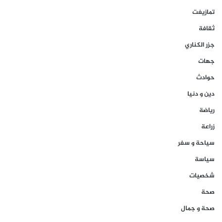
تمازيغت
ثقافة
جزر الكناري
جهات
حوادث
دين و دنيا
رياضة
زراعة
سياحة و سفر
سياسة
شخصيات
صحة
صحة و جمال