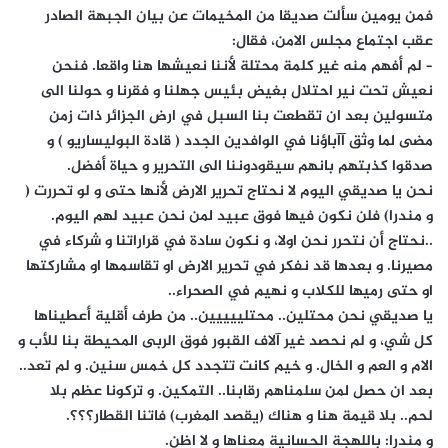
فمن يومين سألت صديقا من المخيمات عن بيان الجبهة الصادر
عقب اجتماع مجلس الامن، فقال:
– لم أفهم منه غير كلمة محتلة لأننا نعيشها هنا واقعا. فنحن
نعيش تحت نير احتلال بغيض بئيس جهلنا و فقرنا و حولنا الى
متسولين بعد ان تقطعت بنا السبل في ارض الجزائر ذات زمن
مضى لما وثق آآباؤنا في الوافدين الجدد ( قادة البوليساريو ) و
صدقوا كذبتهم بانهم سيقودوننا الى التحرير و حياة أفضل.
نحن يا صديقي اليوم لا نحتاج تحرير الارض لأنها حتى و لو تحررت (
و مندرا) فلن نكون فيها فوق عبيد لمن نحن عبيد لهم اليوم.
..نحتاج أن نتحرر نحن اولا، و نكون سادة في قراراتنا و شركاء في
مصيرنا. و بعدها قد نفكر في تحرير الارض او تقاسمها او مشاركتها
او حتى رميها للكلاب و نهيم في الصحراء..
يا صديقي نحن محتلين.. محتلييييين.. من طرف أقلية أعطيناها
كل شي، و لم نحصد غير آلاف القبور فوق الربى المحيطة بنا للأب و
الام و العم و الخال. و خيم كانت تتجدد كل خمس سنين. و لم تعد..
بعد ان حصل لمن سلمناهم رقابنا.. التمكين. و تركونا عظم بلا
لحم.. بلا قيمة هنا و هناك (يقصد المغرب) فاتنا القطار؟؟؟.
و مندرا: باللهجة الحسانية معناها و لا اظن.