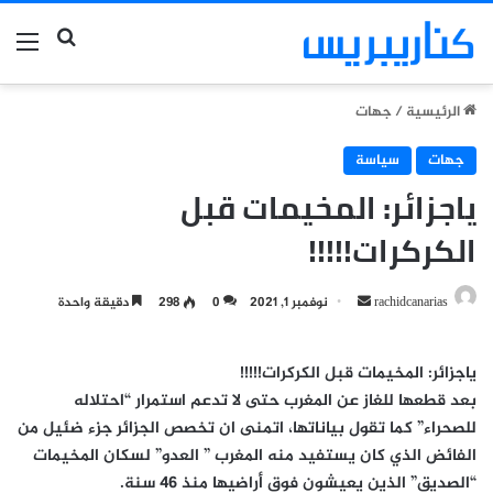
بحث عن
الق
الرئيسية
/
جهات
جهات
سياسة
ياجزائر: المخيمات قبل
الكركرات!!!!!
أرسل
rachidcanarias
نوفمبر 1, 2021
0
298
دقيقة واحدة
بريدا
إلكترونيا
ياجزائر: المخيمات قبل الكركرات!!!!!
بعد قطعها للغاز عن المغرب حتى لا تدعم استمرار “احتلاله
للصحراء” كما تقول بياناتها، اتمنى ان تخصص الجزائر جزء ضئيل من
الفائض الذي كان يستفيد منه المغرب ” العدو” لسكان المخيمات
“الصديق” الذين يعيشون فوق أراضيها منذ 46 سنة.