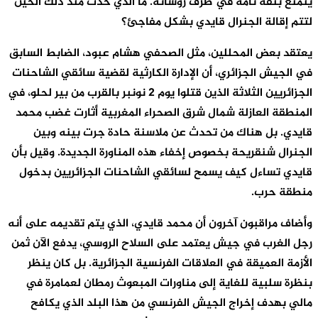
يتمتع بثقة تامة في طرف رؤسائه. ما الذي حدث منذ ذلك الحين
لتتم إقالة الجنرال قايدي بشكل مفاجئ؟
يعتقد بعض المحللين، مثل الصحفي هشام عبود، الضابط السابق
في الجيش الجزائري، أن الإدارة الكارثية لقضية سائقي الشاحنات
الجزائريين الثلاثة الذين قتلوا يوم 2 نونبر بالقرب من بير لحلو، في
المنطقة العازلة شمال شرق الصحراء المغربية أثارت غضب محمد
قايدي. بل هناك من تحدث عن ملاسنة حادة جرت بينه وبين
الجنرال شنقريحة بخصوص إخفاء هذه المناورة الجديدة. وقيل بأن
قايدي تساءل كيف يسمح لسائقي الشاحنات الجزائريين بدخول
منطقة حرب.
وأضاف مراقبون آخرون أن محمد قايدي، الذي يتم تقديمه على أنه
رجل الغرب في جيش يعتمد على السلاح الروسي، يدفع الآن ثمن
الأزمة العميقة في العلاقات الفرنسية الجزائرية. بل كان ينظر
بنظرة سلبية للغاية إلى مناورات المبعوث رمطان لعمامرة في
مالي بهدف إخراج الجيش الفرنسي من هذا البلد الذي يكافح