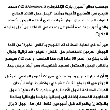
وبحسب موقع ألجيري بارت الإلكتروني (Algeriepart)، كان محمد
قايدي في الأسابيع الأخيرة مرشحا “ليحل محل القائد الحالي
للقوات البرية الجنرال عمار عثمانية الذي أنهكه المرض وأقعده
والذي أعرب منذ عدة أشهر عن رغبته في التقاعد من أجل متابعة
العلاج”.
غير أنه في نهاية المطاف تم التلويح بـ”نقص الخبرة” من قادة
الجيش الهرمين لاستخدام حق النقض (الفيتو) ضد ترقية جنرال
شاب يبلغ من العمر 60 عاما إلى هذا المنصب، والذي كان سيصبح
بالتالي البديل المحتمل لسعيد شنقريحة، وهو أيضا مريض جدا.
إلا أن اختيار الجنرال محمد قايدي، في 27 أكتوبر الماضي، لتمثيل
الجزائر في الاجتماع الثالث عشر في نواكشوط لرؤساء أركان
القوات المسلحة للدول الأعضاء في مبادرة “5+5 دفاع” (الدول
المغاربية الخمسة إضافة إلى إسبانيا وفرنسا وإيطاليا ومالطا
والبرتغال) يظهر أنه قبل أسبوعين فقط، كان هذا الرجل لا يزال