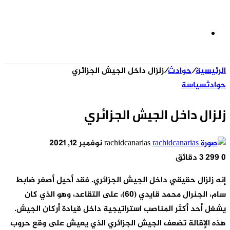
الوضع
الرئيسية
/
حوادث
/
زلزال داخل الجيش الجزائري
المظلم
حوادث
سياسة
زلزال داخل الجيش الجزائري
أرسل
rachidcanarias
نوفمبر 12, 2021
بريدا
0
299
3 دقائق
إلكترونيا
إنه زلزال حقيقي داخل الجيش الجزائري. فقد أحيل أصغر ضابط
سام، الجنرال محمد قايدي (60)، على التقاعد، وهو الذي كان
يشغل أحد أكثر المناصب استراتيجية داخل قيادة أركان الجيش.
هذه الإقالة تضعف الجيش الجزائري الذي يعيش على وقع حروب