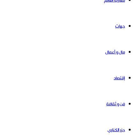
مغاربة العالم
جهات
مال و أعمال
إقتصاد
فن و ثقافة
جزر الكناري