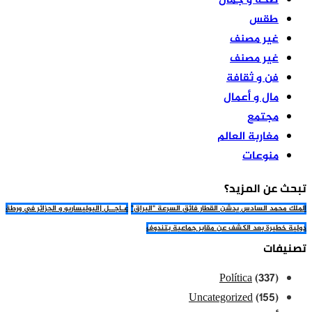
صحة و جمال
طقس
غير مصنف
غير مصنف
فن و ثقافة
مال و أعمال
مجتمع
مغاربة العالم
منوعات
تبحث عن المزيد؟
الملك محمد السادس يدشن القطار فائق السرعة "البراق"
عـاجــل |البوليساريو و الجزائر في ورطة
دولية خطيرة بعد الكشف عن مقابر جماعية بتندوف
تصنيفات
Política
(337)
Uncategorized
(155)