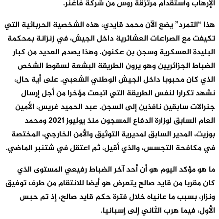
الإرهاب واستقدام مرتزقة روس من شركة فاغنر.
هذا “التمرد” يضع الآن محمد قايدي، هذه الشخصية الحربائية التي
تكيفت مع الصراعات العشائرية داخل الجيش، في زنزانة بمحكمة
البليدة العسكرية وسجن بن عكنون. وهذا يصدم العديد من كبار
الضباط الجزائريين وهو يرون الطريقة البشعة لسقوط الشخص
الذي كان محبوبا داخل الجيش الوطني الشعبي. على أية حال،
نشهد تكرارا لنفس الطريقة التي اتبعت مؤخرا من أجل إرسال
جنرالات سابقين نافذين إلى السجن. عبد الحميد غريس، الأمين
العام السابق لوزارة الدفاع المسجون منذ يوليوز 2021 ومحمد
بوزيت، المدير السابق لمديرية التوثيق والأمن الخارجي، المختصة
في مكافحة التجسس، والذي أقيل، ثم اعتقل في شتنبر الماضي.
ما هو مؤكد اليوم هو أن أحد آخر الضباط رفيعي المستوى الذي
كان مقربا من قايد صالح يتعرض هو أيضا للانتقام من طرف توفيق
ونزار، بسبب ما عانياه خلال فترة حكم قايد صالح، إذ تم حبس
الأول، فيما هرب الثاني إلى إسبانيا.