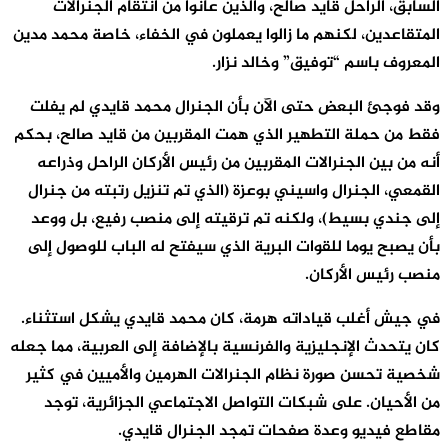
السابق، الراحل قايد صالح، والذين عانوا من انتقام الجنرالات
المتقاعدين، لكنهم ما زالوا يعملون في الخفاء، خاصة محمد مدين
المعروف باسم “توفيق” وخالد نزار.
وقد فوجئ البعض حتى الآن بأن الجنرال محمد قايدي لم يفلت
فقط من حملة التطهير الذي همت المقربين من قايد صالح، بحكم
أنه من بين الجنرالات المقربين من رئيس الأركان الراحل وذراعه
القمعي، الجنرال واسيني بوعزة (الذي تم تنزيل رتبته من جنرال
إلى جندي بسيط)، ولكنه تم ترقيته إلى منصب رفيع، بل ووعد
بأن يصبح يوما للقوات البرية الذي سيفتح له الباب للوصول إلى
منصب رئيس الأركان.
في جيش أغلب قياداته هرمة، كان محمد قايدي يشكل استثناء.
كان يتحدث الإنجليزية والفرنسية بالإضافة إلى العربية، مما جعله
شخصية تحسن صورة نظام الجنرالات الهرمين والأميين في كثير
من الأحيان. على شبكات التواصل الاجتماعي الجزائرية، توجد
مقاطع فيديو وعدة صفحات تمجد الجنرال قايدي.