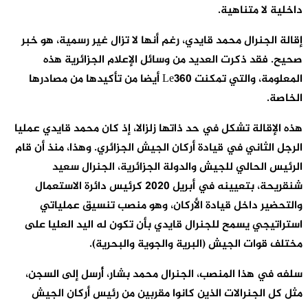
داخلية لا متناهية.
إقالة الجنرال محمد قايدي، رغم أنها لا تزال غير رسمية، هو خبر
صحيح. فقد ذكرت العديد من وسائل الإعلام الجزائرية هذه
المعلومة، والتي تمكنت Le360 أيضا من تأكيدها من مصادرها
الخاصة.
هذه الإقالة تشكل في حد ذاتها زلزالا، إذ كان محمد قايدي عمليا
الرجل الثاني في قيادة أركان الجيش الجزائري. وهذا، منذ أن قام
الرئيس الحالي للجيش والدولة الجزائرية، الجنرال سعيد
شنقريحة، بتعيينه في أبريل 2020 كرئيس دائرة الاستعمال
والتحضير داخل قيادة الأركان، وهو منصب تنسيق عملياتي
استراتيجي يسمح للجنرال قايدي بأن تكون له اليد العليا على
مختلف قوات الجيش (البرية والجوية والبحرية).
سلفه في هذا المنصب، الجنرال محمد بشار، أُرسل إلى السجن،
مثل كل الجنرالات الذين كانوا مقربين من رئيس أركان الجيش