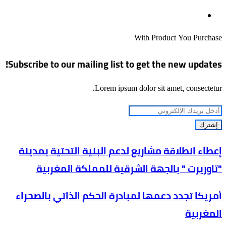
موقع
الويب
With Product You Purchase
Subscribe to our mailing list to get the new updates!
Lorem ipsum dolor sit amet, consectetur.
أدخل
بريدك
الإلكتروني
إعطاء
إعطاء انطلاقة مشاريع لدعم البنية التحتية بمدينة
انطلاقة
"تاوريرت " بالجهة الشرقية للمملكة المغربية
مشاريع
لدعم
أمريكا
أمريكا تجدد دعمها لمبادرة الحكم الذاتي بالصحراء
البنية
تجدد
المغربية
التحتية
دعمها