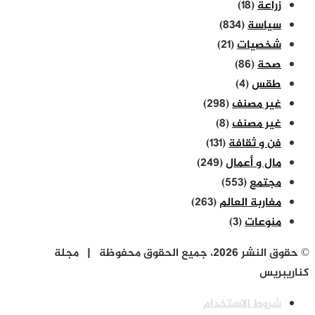
زراعة
(18)
سياسة
(834)
شخصيات
(21)
صحة
(86)
طقس
(4)
غير مصنف
(298)
غير مصنف
(8)
فن و ثقافة
(131)
مال و أعمال
(249)
مجتمع
(553)
مغاربة العالم
(263)
منوعات
(3)
© حقوق النشر 2026، جميع الحقوق محفوظة | مجلة
كناريبريس
شروط الاستخدام