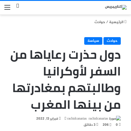
بحث عن
الق
الرئيسية
/
حوادث
حوادث
سياسة
دول حذرت رعاياها من
السفر لأوكرانيا
وطالبتهم بمغادرتها
من بينها المغرب
أرسل
rachidcanarias
فبراير 13, 2022
بريدا
0
206
3 دقائق
إلكترونيا