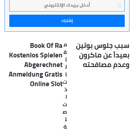
أدخل
بريدك
الإلكتروني
سبب جلوس بوتين
Book Of Ra
م
سبب
Book
جلوس
Of
ق
بعيداً عن ماكرون
Kostenlos Spielen
بوتين
Ra
ا
وعدم مصافحته
Abgerechnet
بعيداً
Kostenlos
ل
عن
Spielen
Anmeldung Gratis
ا
ماكرون
Abgerechnet
ت
Online Slot
وعدم
Anmeldung
مصافحته
Gratis
ذ
Online
ا
Slot
ت
ص
ل
ة