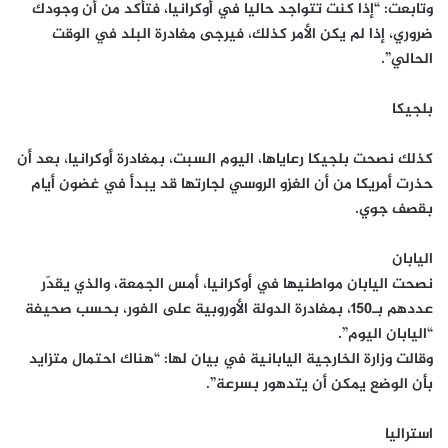
وتابعت: “إذا كنت تتواجد حاليا في أوكرانيا، فتأكد من أن وجودك
ضروري، إذا لم يكن الأمر كذلك، فيرجى مغادرة البلد في الوقت
الحالي”.
بلجيكا
كذلك نصحت بلجيكا رعاياها، اليوم السبت، بمغادرة أوكرانيا، بعد أن
حذرت أمريكا من أن الغزو الروسي لجارتها قد يبدأ في غضون أيام
بقصف جوي.
اليابان
نصحت اليابان مواطنيها في أوكرانيا، أمس الجمعة، والذي يقدّر
عددهم بـ150، بمغادرة الدولة الأوروبية على الفور، بحسب صحيفة
“اليابان اليوم”.
وقالت وزارة الخارجية اليابانية في بيان لها: “هناك احتمال متزايد
بأن الوضع يمكن أن يتدهور بسرعة”.
استراليا