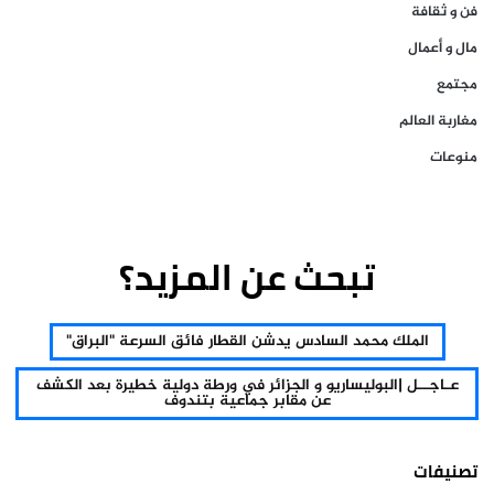
فن و ثقافة
مال و أعمال
مجتمع
مغاربة العالم
منوعات
تبحث عن المزيد؟
الملك محمد السادس يدشن القطار فائق السرعة "البراق"
عـاجــل |البوليساريو و الجزائر في ورطة دولية خطيرة بعد الكشف
عن مقابر جماعية بتندوف
تصنيفات