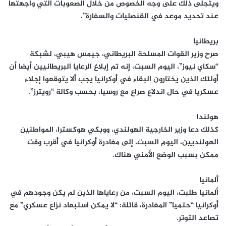
ويتجلى ذلك على وجه الخصوص من خلال الصعوبات التي واجهتها
عند تحديد موعد في القنصليات والسفارة”.
بريطانيا
صرح وزير القوات المسلحة البريطاني، جيمس هيبي، لشبكة
“سكاي نيوز”، اليوم السبت، إنه تم إبلاغ الرعايا البريطانيين أيضا أن
أولئك الذين يختارون البقاء في أوكرانيا يجب ألا يتوقعوا إجلاء
عسكريا في حال اندلاع صراع مع روسيا، بحسب وكالة “رويترز”.
هولندا
كذلك دعا وزير الخارجية الهولندي، ووبكي هوكسترا، المواطنين
الهولنديين، اليوم السبت، إلى مغادرة أوكرانيا في أقرب وقت
ممكن بسبب الوضع الأمني هناك.
ألمانيا
ألمانيا طلبت، اليوم السبت، من رعاياها الذين لم يكن وجودهم في
أوكرانيا “حتميا” المغادرة، قائلة: “لا يمكن استبعاد نزاع عسكري” مع
تصاعد التوتر.