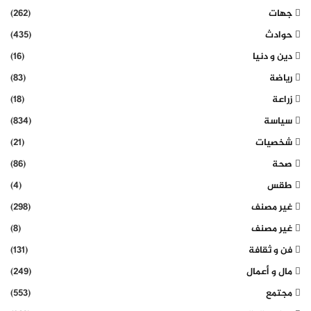
جهات
(262)
حوادث
(435)
دين و دنيا
(16)
رياضة
(83)
زراعة
(18)
سياسة
(834)
شخصيات
(21)
صحة
(86)
طقس
(4)
غير مصنف
(298)
غير مصنف
(8)
فن و ثقافة
(131)
مال و أعمال
(249)
مجتمع
(553)