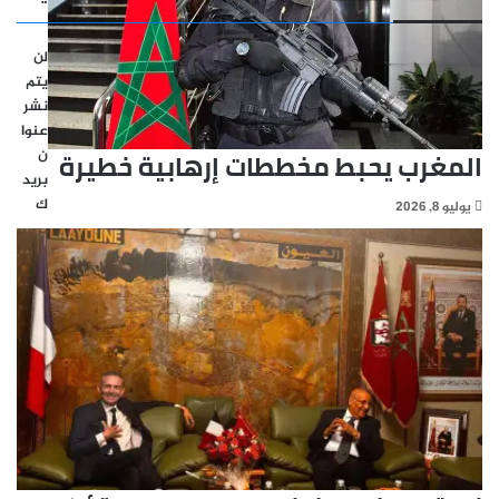
لن
يتم
نشر
عنوا
المغرب يحبط مخططات إرهابية خطيرة
ن
بريد
ك
يوليو 8, 2026