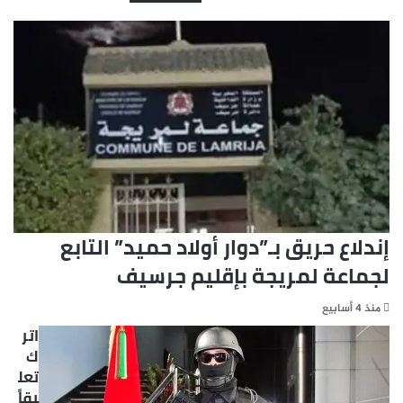
إندلاع حريق بـ”دوار أولاد حميد” التابع
لجماعة لمريجة بإقليم جرسيف
منذ 4 أسابيع
اتر
ك
تعل
يقاً