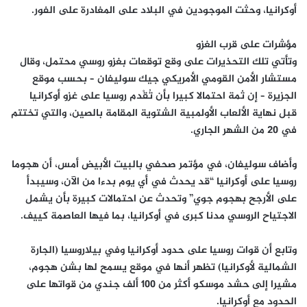
أوكرانيا، وحثت الموجودين في البلاد على المغادرة على الفور.
مؤشرات على قرب الغزو
وتأتي تلك التحذيرات على وقع توقعات بغزو روسي محتمل، وقال
مستشار الأمن القومي الأمريكي جيك سوليفان – بحسب موقع
الجزيرة – إن ثمة احتمالا كبيرا بأن تُقْدم روسيا على غزو أوكرانيا
قبل نهاية الألعاب الأولمبية الشتوية المقامة بالصين، والتي تختتم
في 20 من الشهر الجاري.
وأضاف سوليفان، في مؤتمر صحفي بالبيت الأبيض أمس، أن هجوما
روسيا على أوكرانيا “قد يحدث في أي يوم بدءا من الآن، وسيبدأ
على الأرجح بهجوم جوي” وتحدث عن احتمالات كبيرة بأن يشمل
الاجتياح الروسي مدنا كبرى في أوكرانيا، بما فيها العاصمة كييف.
وتابع أن قوات روسيا على حدود أوكرانيا وفي بيلاروسيا (الجارة
الشمالية لأوكرانيا) تظهر أنها في موقع يسمح لها بشن هجوم،
مشيرا إلى حشد موسكو أكثر من 100 ألف جندي من قواتها على
الحدود مع أوكرانيا.