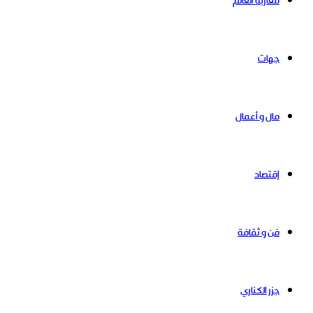
مغاربة العالم
جهات
مال و أعمال
إقتصاد
فن و ثقافة
جزر الكناري