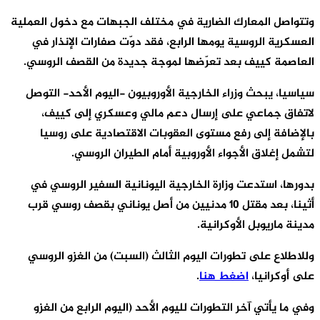
وتتواصل المعارك الضارية في مختلف الجبهات مع دخول العملية
العسكرية الروسية يومها الرابع، فقد دوّت صفارات الإنذار في
العاصمة كييف بعد تعرّضها لموجة جديدة من القصف الروسي.
سياسيا، يبحث وزراء الخارجية الأوروبيون -اليوم الأحد- التوصل
لاتفاق جماعي على إرسال دعم مالي وعسكري إلى كييف،
بالإضافة إلى رفع مستوى العقوبات الاقتصادية على روسيا
لتشمل إغلاق الأجواء الأوروبية أمام الطيران الروسي.
بدورها، استدعت وزارة الخارجية اليونانية السفير الروسي في
أثينا، بعد مقتل 10 مدنيين من أصل يوناني بقصف روسي قرب
مدينة ماريوبل الأوكرانية.
وللاطلاع على تطورات اليوم الثالث (السبت) من الغزو الروسي
على أوكرانيا،
اضغط هنا
.
وفي ما يأتي آخر التطورات لليوم الأحد (اليوم الرابع من الغزو