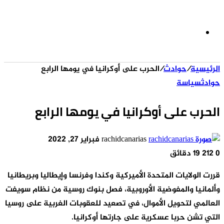
الوضع
الرئيسية
/
حوادث
/
الحرب على أوكرانيا في يومها الرابع
المظلم
حوادث
سياسة
الحرب على أوكرانيا في يومها الرابع
أرسل
rachidcanarias
فبراير 27, 2022
بريدا
0
212
19 دقائق
إلكترونيا
قررت الولايات المتحدة الأميركية وكندا وفرنسا وإيطاليا وبريطانيا
وألمانيا والمفوضية الأوروبية، فصل بنوك روسية من نظام سويفت
العالمي لتحويل الأموال، في تصعيد للعقوبات الغربية على روسيا
التي تشن حربا عسكرية على جارتها أوكرانيا.