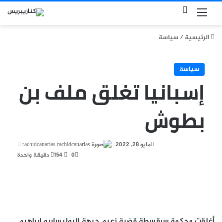
بحث عن
القائمة
الرئيسية
/
سياسة
سياسة
إسبانيا تغلق ملف بن
بطوش
أرسل
مايو 28, 2022
rachidcanarias
بريدا
0
154
دقيقة واحدة
إلكتروني
أغلقت محكمة سرقسطة قضية زعيم جبهة البوليساريو إبراهيم