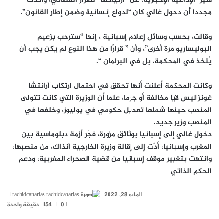
سير” الإذاعية الإخبارية، عن “ارتياحها” للقرار القضائي، وأكدت
مجددا أن دخول غالي كان “لدواع إنسانية وضمن إطار القانون”.
وقالت، بحسب وسائل إعلام إسبانية ، إنها “سترحب بزعيم
البوليساريو مرة أخرى”، وأن ” قرارًا من هذا النوع لم يكن يجب أن
يُتخذ في المحكمة، بل في البرلمان “.
وكانت المحكمة أعلنت أنها تحقق في احتمال ارتكاب آرانتشا
غونزاليس لايا مخالفة أو جرما، علما أن الوزيرة التي كانت تتولى
المنصب حينها شملها تعديل حكومي في يوليوز، وخلفها في
المنصب وزير جديد.
دخول غالي إلى إسبانيا بوثائق مزورة، فجّر أزمة دبلوماسية بين
المغرب وإسبانيا، أدّت إلى إقالة وزيرة الخارجية آنذاك، من منصبها،
وانتهت بتغيير موقف إسبانيا من قضية الصحراء المغربية، ودعم
الحكم الذاتي
أرس
مايو 28, 2022
rachidcanarias
بريد
0
154
دقيقة واحدة
إلكت