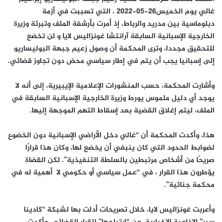
غالي يوم الخميس26-05-2022 ، التي تسببت في أزمة
دبلوماسية بين مدريد والرباط، إذ أمرت بأرشفة الملف وتبرئة وزيرة
الخارجية الإسبانية السابقة آرانتشا غونزاليس لايا و لن تخضع
للتحقيق مجددا، وترى المحكمة أن وصول زعيم جبهة البوليساريو
إلى إسبانيا يجب أن يتم في إطار سياسي محض دون تجاوز قضائي.
وأشارت المحكمة، حسب المنشورات الإعلامية الإيبيرية، إلى أنه لا
يوجد أي دليل ملموس يورط وزيرة الخارجية الإسبانية السابقة في
الملف، ليتم إغلاق القضية بعد إسقاط التهم الموجهة إليها.
هذا، وأكدت المحكمة أن “غالي دخل الأراضي الإسبانية دون الخضوع
لضوابط الحدود التي كان ينبغي أن يخضع لها، وكان هذا قرارًا
صريحًا من أشخاص مرتبطين بالسلطة التنفيذية”. لكن القضاة
يؤطرون هذا القرار ، في “عمل سياسي أو حكومي لا أهمية له في
محكمة جنائية”.
وأعربت غونزاليس لايا، خلال تصريحات أدلت بها لشبكة “كادينا