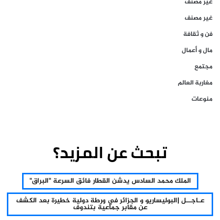
غير مصنف
غير مصنف
فن و ثقافة
مال و أعمال
مجتمع
مغاربة العالم
منوعات
تبحث عن المزيد؟
الملك محمد السادس يدشن القطار فائق السرعة "البراق"
عـاجــل |البوليساريو و الجزائر في ورطة دولية خطيرة بعد الكشف
عن مقابر جماعية بتندوف