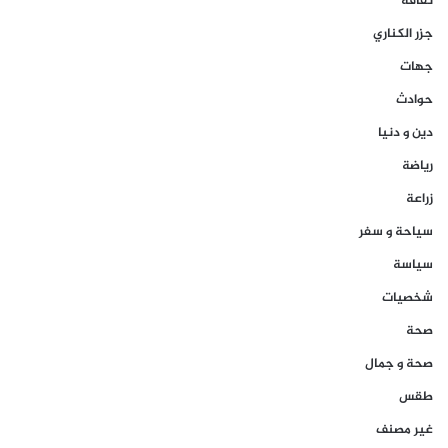
ثقافة
جزر الكناري
جهات
حوادث
دين و دنيا
رياضة
زراعة
سياحة و سفر
سياسة
شخصيات
صحة
صحة و جمال
طقس
غير مصنف