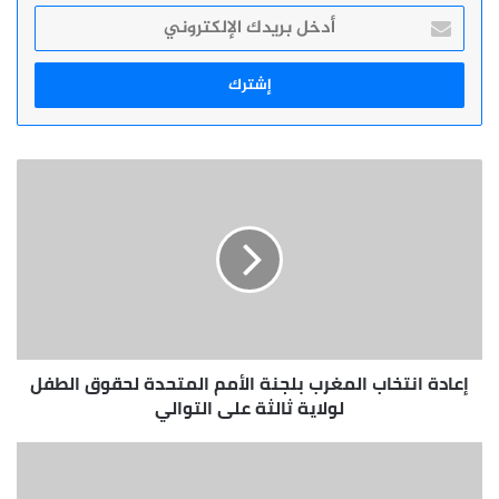
أدخل
بريدك
الإلكتروني
إعادة
انتخاب
المغرب
بلجنة
الأمم
المتحدة
لحقوق
الطفل
لولاية
إعادة انتخاب المغرب بلجنة الأمم المتحدة لحقوق الطفل
ثالثة
على
لولاية ثالثة على التوالي
التوالي
السيد
ناصر
بوريطة