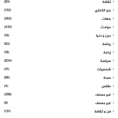
(83)
ثقافة
(132)
جزر الكناري
(262)
جهات
(435)
حوادث
(16)
دين و دنيا
(83)
رياضة
(18)
زراعة
(834)
سياسة
(21)
شخصيات
(86)
صحة
(4)
طقس
(298)
غير مصنف
(8)
غير مصنف
(131)
فن و ثقافة