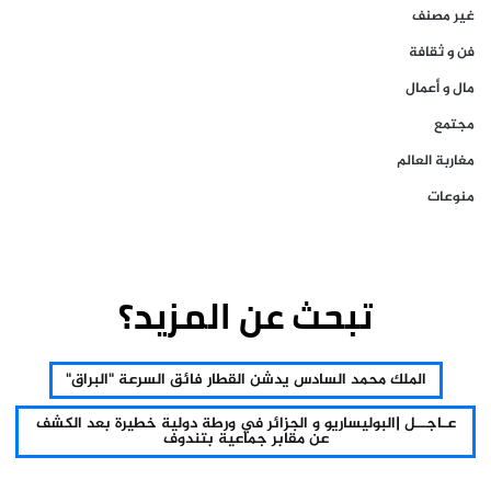
غير مصنف
فن و ثقافة
مال و أعمال
مجتمع
مغاربة العالم
منوعات
تبحث عن المزيد؟
الملك محمد السادس يدشن القطار فائق السرعة "البراق"
عـاجــل |البوليساريو و الجزائر في ورطة دولية خطيرة بعد الكشف
عن مقابر جماعية بتندوف