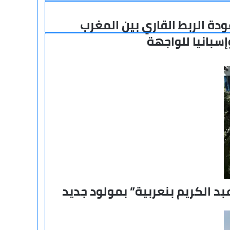
ودة الربط القاري بين المغرب
دة
ربط
إسبانيا للواجهة
قاري
ن
مغرب
سبانيا
واجهة
د الكريم بنعربية” بمولود جديد