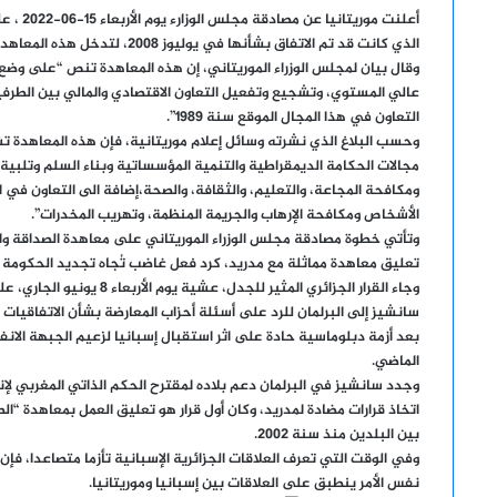
إلكترونيا
أعلنت مو
الذي كانت قد تم الاتفاق بشأنها في يوليوز 2008، لتدخل هذه المعاهدة حيز التطبيق ابتداء من يوم أمس الخميس16-06-2022.
وقال بيان لمجلس الوزراء الموريتاني، إن هذه المعاهدة تنص “على وضع 
عالي المستوي، وتشجيع وتفعيل التعاون الاقتصادي والمالي بين الطرفين
التعاون في هذا المجال الموقع سنة 1989”.
وحسب البلاغ الذي نشرته وسائل إعلام موريتانية، فإن هذه المعاهدة ت
مجالات الحكامة الديمقراطية والتنمية المؤسساتية وبناء السلم وتلبية 
ومكافحة المجاعة، والتعليم، والثقافة، والصحة،إضافة الى التعاون في ا
الأشخاص ومكافحة الإرهاب والجريمة المنظمة، وتهريب المخدرات”.
وتأتي خطوة مصادقة مجلس الوزراء الموريتاني على معاهدة الصداقة والت
تعليق معاهدة مماثلة مع مدريد، كرد فعل غاضب تُجاه تجديد الحكومة ال
وجاء القرار الجزائري المثير 
سانشيز إلى البرلمان للرد على أسئلة أحزاب المعارضة بشأن الاتفاقيات ا
بعد أزمة دبلوماسية حادة على اثر استقبال إسبانيا لزعيم الجبهة الانفص
الماضي.
وجدد سانشيز في البرلمان دعم بلاده لمقترح الحكم الذاتي المغربي لإنهاء
اتخاذ قرارات مضادة لمدريد، وكان أول قرار هو تعليق العمل بمعاهدة “الص
بين البلدين منذ سنة 2002.
وفي الوقت التي تعرف العلاقات الجزائرية الإسبانية تأزما متصاعدا، فإ
نفس الأمر ينطبق على العلاقات بين إسبانيا وموريتانيا.