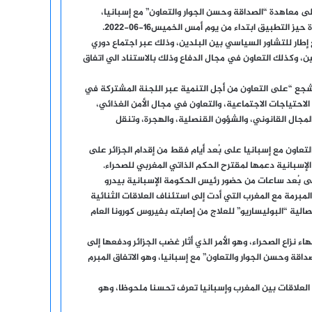
ريتانيا عن مصادقة مجلس الوزارء يوم الأربعاء 15-06-2022 ، على معاهدة “الصداقة وحسن الجوار والتعاون” مع إسبانيا،
إطار للتشاور السياسي بين البلدين، وذلك عبر اجتماع دوري
، وكذلك التعاون في مجال الدفاع وذلك بالاستناد الي اتفاق
شجع “على التعاون من أجل التنمية عبر اللجنة المشتركة في
الاحتياجات الاجتماعية، والتعاون في مجال الأمن الغذائي،
لمجال القانوني، والشؤون القنصلية، والهجرة، وتنقل
عاون مع إسبانيا على بُعد أيام فقط من إقدام الجزائر على
إسبانية دعمها لمقترح الحكم الذاتي المغربي للصحراء.
للجدل، عشية يوم الأربعاء 8 يونيو الجاري، على بُعد ساعات من حضور رئيس الحكومة الإسبانية بيدرو
لمبرمة مع المغرب التي أدت إلى استئناف العلاقات الثنائية
الية “البوليساريو” للعلاج من إصابته بفيروس كورونا العام
 نزاع الصحراء، وهو الأمر الذي أثار غضب الجزائر ودفعها إلى
داقة وحسن الجوار والتعاون” مع إسبانيا، وهو الاتفاق المبرم
ن العلاقات بين المغرب وإسبانيا تعرف تحسنا ملحوظا، وهو