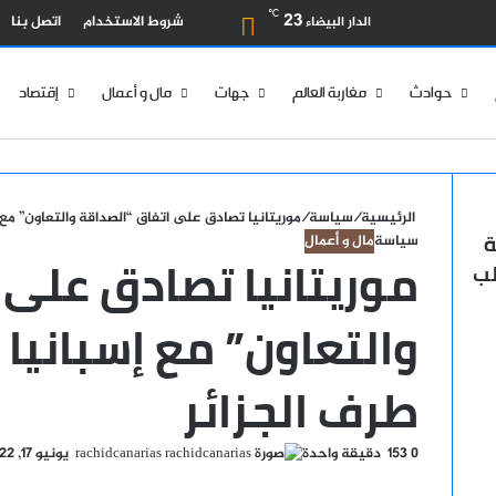
بحث عن
℃
23
شروط الاستخدام
اتصل بنا
الدار البيضاء
حوادث
مغاربة العالم
جهات
مال و أعمال
إقتصاد
الرئيسية
/
سياسة
/
موريتانيا تصادق على اتفاق “الصداقة والتعاون” مع 
ة
سياسة
مال و أعمال
موريتانيا تصادق على 
لب
والتعاون” مع إسبانيا
طرف الجزائر
أرسل
0
153
دقيقة واحدة
rachidcanarias
يونيو 17, 2022
‫X
فيسبوك
لينكدإن
‫Pocket
بينتيريست
Odnoklassniki
بريدا