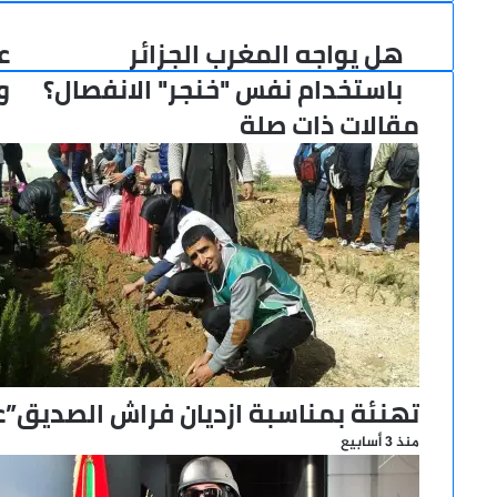
هل يواجه المغرب الجزائر
ع
هل
عو
يواجه
ال
باستخدام نفس "خنجر" الانفصال؟
و
المغرب
ال
مقالات ذات صلة
الجزائر
بي
باستخدام
ال
نفس
وإ
"خنجر"
لل
الانفصال؟
تهنئة بمناسبة ازديان فراش الصديق”عب
منذ 3 أسابيع