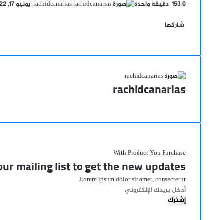
أرسل
0
153
دقيقة واحدة
rachidcanarias
يونيو 17, 2022
‫X
فيسبوك
لينكدإن
‫Pocket
بينتيريست
Odnoklassniki
بريدا
إلكترونيا
شاركها
‫X
فيسبوك
لينكدإن
‫Pocket
طباعة
مشاركة
بينتيريست
Odnoklassniki
عبر
البريد
rachidcanarias
موقع
الويب
With Product You Purchase
ur mailing list to get the new updates!
Lorem ipsum dolor sit amet, consectetur.
أدخل
بريدك
الإلكتروني