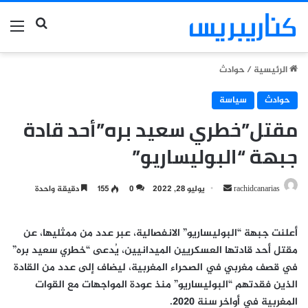
بحث عن
الق
الرئيسية
/
حوادث
حوادث
سياسة
مقتل”خطري سعيد بره”أحد قادة
جبهة “البوليساريو”
أرسل
rachidcanarias
يوليو 28, 2022
0
155
دقيقة واحدة
بريدا
إلكترونيا
أعلنت جبهة “البوليساريو” الانفصالية، عبر عدد من ممثليها، عن
مقتل أحد قادتها العسكريين الميدانيين، يُدعى “خطري سعيد بره”
في قصف مغربي في الصحراء المغربية، ليضاف إلى عدد من القادة
الذين فقدتهم “البوليساريو” منذ عودة المواجهات مع القوات
المغربية في أواخر سنة 2020.