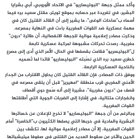
وأكد ممثل جبهة “البوليساريو” في الاتحاد الأوروبي، أبي بشرايا
البشير، في تغريدة عبر حسابه بموقع تويتر، مقتل سعيد بره فيما
أسماه ب”ساحات الوغى”، ما يشير إلى أن القائد القتيل كان في
مهمة عسكرية ضد القوات المغربية باءت في النهاية بمصرعه.
وذكرت مصادر إعلامية موالية للجبهة الانفصالية، أن طائرة “درون”
مغربية، رصدت تحركات مشبوهة لمركبة عسكرية تابعة
ل”البوليسريو” فقامت بقصفها في الحال، الأمر الذي أدى إلى مصرع
خطري سعيد بره الذي نصّبته “البوليساريو” قائدا لما تُسميه
بالناحية العسكرية الرابعة.
ووفق ذات المصادر، فإن القائد القتيل كان يحاول الاقتراب من الجدار
الأمني المغربي قرب منطقة “امهيريز” قبل أن يلقى مصرعه في
قصف من “درون مغربية”، مشيرة إلى أنه سُمع دوي أقصاف
وانفجارات متتالية، في إشارة إلى الضربات الجوية التي أطلقتها
القوات المغربية.
وبالرغم من أن جبهة “البوليساريو” لا تخرج للإعلان عن خسائرها
البشرية والمادية في حربها التي يصفها الكثيرون ب”الخاسرة” أمام
القوات المغربية، إلا أن مصادر إعلامية موالية لها، تكشف بين
الحين والآخر عن سقوط العديد من القتلى في صفوفا ميليشياتها