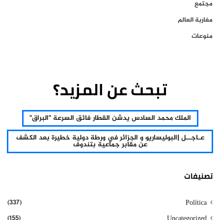
مجتمع
مغاربة العالم
منوعات
تبحث عن المزيد؟
الملك محمد السادس يدشن القطار فائق السرعة "البراق"
عـاجــل |البوليساريو و الجزائر في ورطة دولية خطيرة بعد الكشف
عن مقابر جماعية بتندوف
تصنيفات
(337)
Política
(155)
Uncategorized