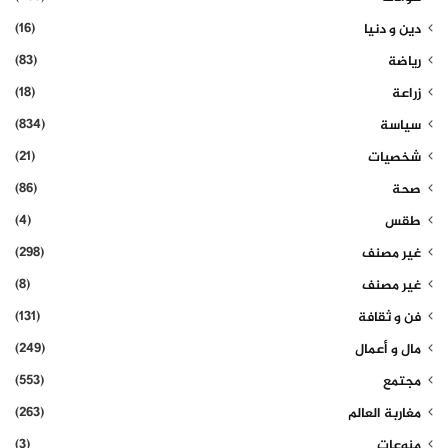
(16)
دين و دنيا
(83)
رياضة
(18)
زراعة
(834)
سياسة
(21)
شخصيات
(86)
صحة
(4)
طقس
(298)
غير مصنف
(8)
غير مصنف
(131)
فن و ثقافة
(249)
مال و أعمال
(553)
مجتمع
(263)
مغاربة العالم
(3)
منوعات