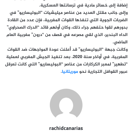
إضافة إلى خسائر مادية في ترسانتها العسكرية.
وإلى جانب مقتل العديد من عناصر ميليشيات “البوليساريو” في
الضربات الجوية التي تنفذها القوات المغربية، فإن عدد من القادة
بدورهم لقوا حتفهم جراء ذلك، وكان أولهم قائد “الدرك الصحراوي”
الداه البندير، الذي لقي مصرعه في قصف من “درون” مغربية العام
الماضي.
وكانت جبهة “البوليساريو” قد أعلنت عودة المواجهات ضد القوات
المغربية، في أواخر سنة 2020، بعد تنفيذ الجيش المغربي لعملية
“تطهير” لمعبر الكركارات من عناصر “البوليساريو” التي كانت تعرقل
عبور القوافل التجارية نحو
موريتانيا
.
rachidcanarias